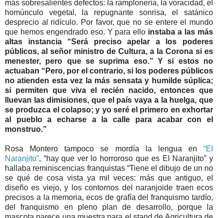
más sobresalientes defectos: la ramplonería, la voracidad, el
homúnculo vegetal, la repugnante sonrisa, el satánico
desprecio al ridículo. Por favor, que no se entere el mundo
que hemos engendrado eso. Y para ello
instaba a las más
altas instancia “Será preciso apelar a los poderes
públicos, al señor ministro de Cultura, a la Corona si es
menester, pero que se suprima eso.” Y si estos no
actuaban “Pero, por el contrario, si los poderes públicos
no atienden esta vez la más sensata y humilde súplica;
si permiten que viva el recién nacido, entonces que
lluevan las dimisiones, que el país vaya a la huelga, que
se produzca el colapso; y yo seré el primero en exhortar
al pueblo a echarse a la calle para acabar con el
monstruo.”
Rosa Montero tampoco se mordía la lengua en
“El
Naranjito”
, “hay que ver lo horroroso que es El Naranjito” y
hallaba reminiscencias franquistas “Tiene el dibujo de un no
se qué de cosa vista ya mil veces: más que antiguo, el
diseño es viejo, y los contornos del naranjoide traen ecos
precisos a la memoria, ecos de grafía del franquismo tardío,
del franquismo en pleno plan de desarrollo, porque la
mascota parece una muestra para el stand de Agricultura de