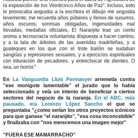
la exposición de los Veinticinco Años de Paz”. Incluso, esto
le provocaba angustia a la escritora el dibujo me angustia
levemente, me recuerda años púberes y llenos de susurros,
años oscuros, sonrisas obligadas, ingenuidades mal
llevadas, medallas oficiales. El Naranjito trae un cierto
aroma a tecnocracia voluntarista dispuesta a hacer camino,
y a la tala de árboles de las avenidas madrileñas, y a
guateques en los que con el trote bailón se sudaban
sangrías y represiones sexuales, y a ejercicios espirituales
con trituración de pecadores. y entrechocar de dientes. O
sea, un horror.”
En
La Vanguardia Lluis Permanyer
arremetía contra
“ese monigote lamentable” el jurado que lo había
seleccionado y veía un intento de beneficiar a ciertos
sectores del negocio de la naranja.
En el ABC, más
pausado, era Lorenzo López Sancho
el que se
preguntaba “¿como serían los otros proyectos icónicos
para que ganase “el naranjito”, "esa cosa inconcebible"
y finalizaba con "nos merecemos una imagen mejor"
“FUERA ESE MAMARRACHO”