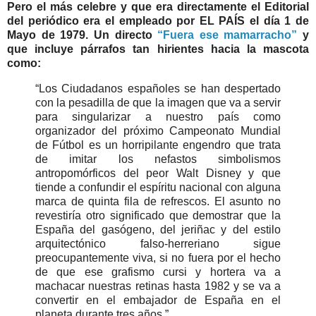
Pero el más celebre y que era directamente el Editorial
del periódico era el empleado por EL PAÍS el día 1 de
Mayo de 1979. Un directo
“Fuera ese mamarracho”
y
que incluye párrafos tan hirientes hacia la mascota
como:
“Los Ciudadanos españoles se han despertado
con la pesadilla de que la imagen que va a servir
para singularizar a nuestro país como
organizador del próximo Campeonato Mundial
de Fútbol es un horripilante engendro que trata
de imitar los nefastos simbolismos
antropomórficos del peor Walt Disney y que
tiende a confundir el espíritu nacional con alguna
marca de quinta fila de refrescos. El asunto no
revestiría otro significado que demostrar que la
España del gasógeno, del jeriñac y del estilo
arquitectónico falso-herreriano sigue
preocupantemente viva, si no fuera por el hecho
de que ese grafismo cursi y hortera va a
machacar nuestras retinas hasta 1982 y se va a
convertir en el embajador de España en el
planeta durante tres años.”