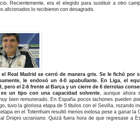
cio. Recientemente, era el elegido para sustituir a otro ca
os aficionados lo recibieron con desagrado.
el Real Madrid se cerró de manera gris. Se le fichó por 
isamente, le endosó un 4-0 apabullante. En Liga, el equ
 pero el 2-6 frente al Barça y un cierre de 6 derrotas cons
es un tipo con una capacidad solvente
, aunque ahora 
o muy bien remunerado. En España pocos tachones pueden pon
o, tuvo la gloriosa etapa de 5 títulos con el Sevilla, rozando in
u etapa en el Totemham resultó menos exitosa pese a ganar la
 al Dnipro ucraniano. Quizá fuera hora de que regresase a 