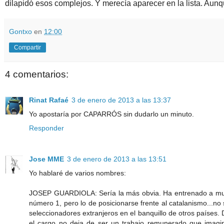
dilapidó esos complejos. Y merecía aparecer en la lista. Aun
Gontxo
en
12:00
Compartir
4 comentarios:
Rinat Rafaé
3 de enero de 2013 a las 13:37
Yo apostaría por CAPARRÓS sin dudarlo un minuto.
Responder
Jose MME
3 de enero de 2013 a las 13:51
Yo hablaré de varios nombres:
JOSEP GUARDIOLA: Sería la más obvia. Ha entrenado a mucho
número 1, pero lo de posicionarse frente al catalanismo...n
seleccionadores extranjeros en el banquillo de otros países. 
el cargo no deja de ser un trabajo remunerado que imagin