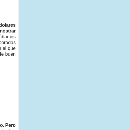
dolares
mostrar
rábamos
mporadas
n el que
le buen
lo. Pero