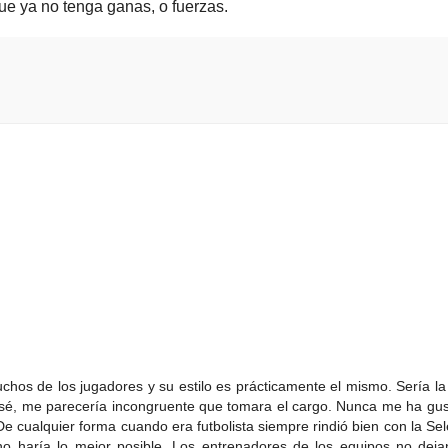
que ya no tenga ganas, o fuerzas.
s de los jugadores y su estilo es prácticamente el mismo. Sería la 
o sé, me parecería incongruente que tomara el cargo. Nunca me ha gu
De cualquier forma cuando era futbolista siempre rindió bien con la Sel
o haría lo mejor posible. Los entrenadores de los equipos no deja