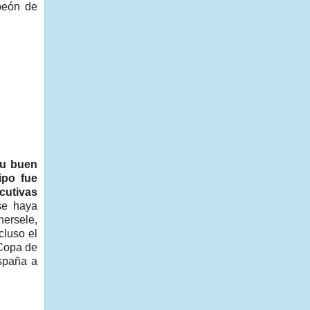
mpeón de
su buen
ipo fue
ecutivas
se haya
ersele,
cluso el
 Copa de
España a