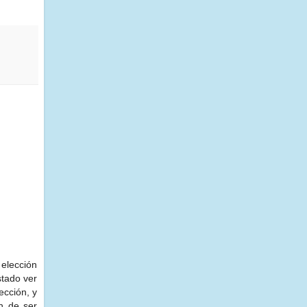
elección
stado ver
ección, y
n de ser