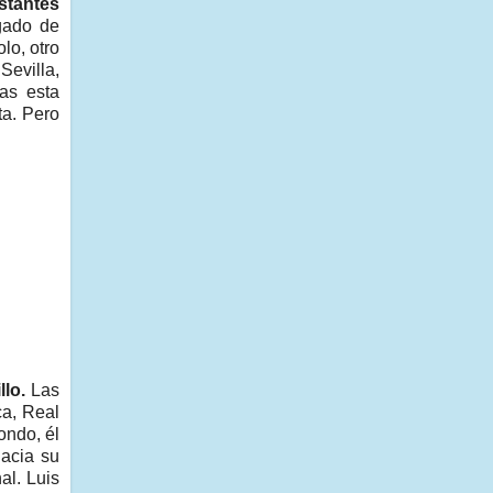
stantes
gado de
lo, otro
Sevilla,
as esta
ta. Pero
llo.
Las
ca, Real
ondo, él
hacia su
al. Luis