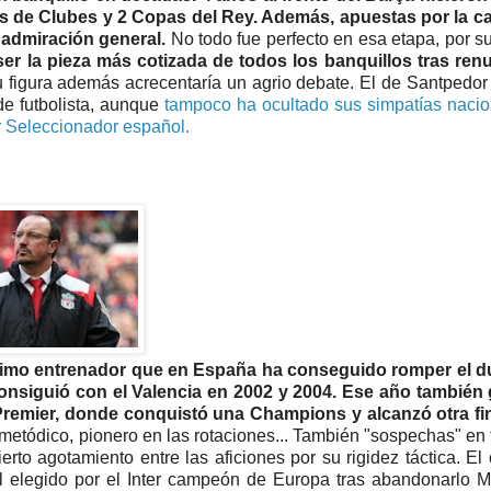
s de Clubes y 2 Copas del Rey. Además, apuestas por la ca
 admiración general.
No todo fue perfecto en esa etapa, por s
er la pieza más cotizada de todos los banquillos tras renu
 figura además acrecentaría un agrio debate. El de Santpedor
e futbolista, aunque
tampoco ha ocultado sus simpatías nacio
er Seleccionador español.
 último entrenador que en España ha conseguido romper el d
consiguió con el Valencia en 2002 y 2004. Ese año también 
Premier, donde conquistó una Champions y alcanzó otra fin
metódico, pionero en las rotaciones... También "sospechas" en 
erto agotamiento entre las aficiones por su rigidez táctica. El
el elegido por el Inter campeón de Europa tras abandonarlo 