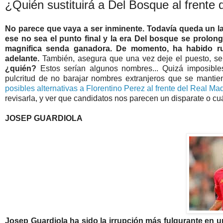
¿Quién sustituirá a Del Bosque al frente 
No parece que vaya a ser inminente. Todavía queda un la
ese no sea el punto final y la era Del bosque se prolo
magnifica senda ganadora. De momento, ha habido ru
adelante.
También, asegura que una vez deje el puesto, ser
¿quién?
Estos serían algunos nombres... Quizá imposible
pulcritud de no barajar nombres extranjeros que se mant
posibles alternativas a Florentino Perez al frente del Real Ma
revisarla, y ver que candidatos nos parecen un disparate o cu
JOSEP GUARDIOLA
Josep Guardiola ha sido la irrupción más fulgurante en u