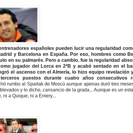
s entrenadores españoles pueden lucir una regularidad como
 Madrid y Barcelona en España. Por eso, hombres como Be
uto en su palmarés. Pero a cambio, fue la regularidad abso
omo jugador del Lorca en 2ªB y acabó sentado en el ban
gró el ascenso con el Almería, lo hizo equipo revelación y
terceros puestos durante cuatro años consecutivos r
rchó rumbo al Spartak de Moscú aunque apenas duró tres mese
levados y lo dicho, cansancio de la grada... Aunque es un est
r
, ni a Quique, ni a Emery...