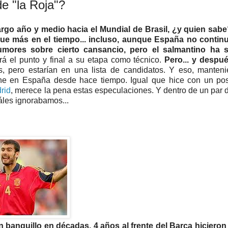
de "la Roja"?
rgo año y medio hacia el Mundial de Brasil, ¿y quien sabe
ngue más en el tiempo... incluso, aunque España no contin
mores sobre cierto cansancio, pero el salmantino ha 
á el punto y final a su etapa como técnico.
Pero... y despué
s, pero estarían en una lista de candidatos. Y eso, manten
iene en España desde hace tiempo. Igual que hice con un po
drid
, merece la pena estas especulaciones. Y dentro de un par 
áles ignorabamos...
n banquillo en décadas. 4 años al frente del Barça hiciero