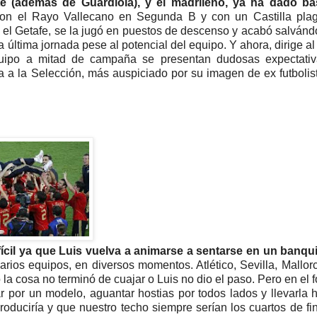
ente (además de Guardiola), y el madrileño, ya ha dado ba
on el Rayo Vallecano en Segunda B y con un Castilla pla
 Getafe, se la jugó en puestos de descenso y acabó salvándo
 última jornada pese al potencial del equipo. Y ahora, dirige al 
equipo a mitad de campaña se presentan dudosas expectativ
 a la Selección, más auspiciado por su imagen de ex futbolis
ícil ya que Luis vuelva a animarse a sentarse en un banqui
ios equipos, en diversos momentos. Atlético, Sevilla, Mallor
la cosa no terminó de cuajar o Luis no dio el paso. Pero en el f
r por un modelo, aguantar hostias por todos lados y llevarla 
uciría y que nuestro techo siempre serían los cuartos de fin