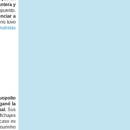
ntera y
upuesto.
nciar a
 no tuvo
nalistas
uopolio
ganó la
al.
Sus
fichajes
 caso es
Mourinho