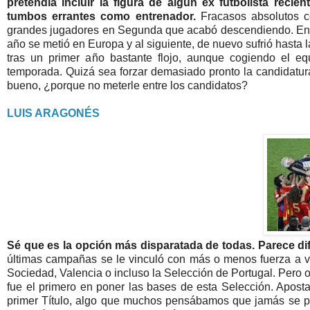
pretendía incluir la figura de algún ex futbolista reci
tumbos errantes como entrenador.
Fracasos absolutos c
grandes jugadores en Segunda que acabó descendiendo. En el
año se metió en Europa y al siguiente, de nuevo sufrió hasta la
tras un primer año bastante flojo, aunque cogiendo el 
temporada. Quizá sea forzar demasiado pronto la candidatura
bueno, ¿porque no meterle entre los candidatos?
LUIS ARAGONÉS
Sé que es la opción más disparatada de todas. Parece dif
últimas campañas se le vinculó con más o menos fuerza a var
Sociedad, Valencia o incluso la Selección de Portugal. Pero o 
fue el primero en poner las bases de esta Selección. Aposta
primer Título, algo que muchos pensábamos que jamás se prod