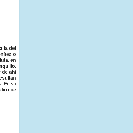
 la del
nítez o
luta, en
quillo,
 de ahí
esultan
s. En su
adio que