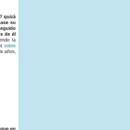
? quizá
uase su
seguido
s de él
iendo la
st
sobre
de años,
n que en