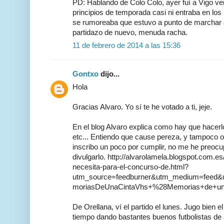
PD: Hablando de Colo Colo, ayer fuí a Vigo ver
principios de temporada casi ni entraba en los
se rumoreaba que estuvo a punto de marchar 
partidazo de nuevo, menuda racha.
11 de febrero de 2014 a las 15:36
Gontxo
dijo...
Hola
Gracias Alvaro. Yo sí te he votado a ti, jeje.
En el blog Alvaro explica como hay que hacerlo.
etc... Entiendo que cause pereza, y tampoco 
inscribo un poco por cumplir, no me he preoc
divulgarlo. http://alvarolamela.blogspot.com.es
necesita-para-el-concurso-de.html?
utm_source=feedburner&utm_medium=feed
moriasDeUnaCintaVhs+%28Memorias+de+u
De Orellana, ví el partido el lunes. Jugo bien el
tiempo dando bastantes buenos futbolistas de 