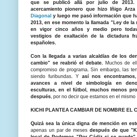
que se publicó allá por julio de 2013.
acercamiento pionero que hizo Iñigo Arz
Diagonal
y luego me pasó información que ha
2013, en ese momento la llamada "Ley de la 
en vigor cinco años y medio pero toda
vestigios de exaltación de la dictadura f
españoles.
Con la llegada a varias alcaldías de los d
cambio" se reabrió el debate.
Muchos de ell
compromiso de programa. Sin embargo, las tens
siendo furibundas. Y
así nos encontramos
avances a nivel de simbología en deno
esculturas, en el fútbol, muchos menos pr
después
, por no decir que estamos en el mismo 
KICHI PLANTEA CAMBIAR DE NOMBRE EL
Quizá sea la única digna de mención en est
apenas un par de meses
después de que "Ki
local de Podemos "Por Cádiz si se puede" 