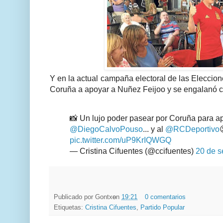
Y en la actual campaña electoral de las Eleccion
Coruña a apoyar a Nuñez Feijoo y se engalanó c
📸 Un lujo poder pasear por Coruña para a
@DiegoCalvoPouso
... y al
@RCDeportivo
pic.twitter.com/uP9KrIQWGQ
— Cristina Cifuentes (@ccifuentes)
20 de s
Publicado por
Gontxo
en
19:21
0 comentarios
Etiquetas:
Cristina Cifuentes
,
Partido Popular