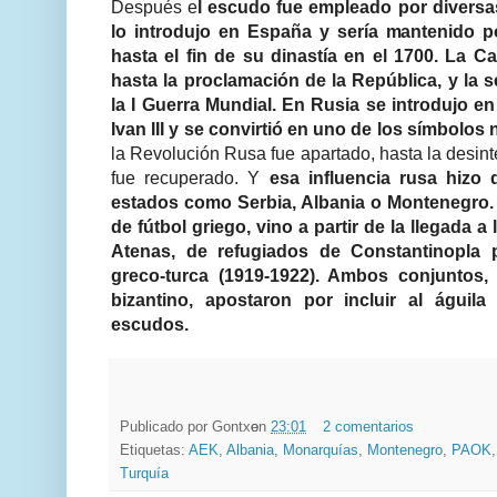
Después e
l escudo fue empleado por diversa
lo introdujo en España y sería mantenido po
hasta el fin de su dinastía en el 1700. La C
hasta la proclamación de la República, y la 
la I Guerra Mundial. En Rusia se introdujo en 
Ivan III y se convirtió en uno de los símbolos
la Revolución Rusa fue apartado, hasta la desi
fue recuperado. Y
esa influencia rusa hizo 
estados como Serbia, Albania o Montenegro. 
de fútbol griego, vino a partir de la llegada 
Atenas, de refugiados de Constantinopla 
greco-turca (1919-1922). Ambos conjuntos,
bizantino, apostaron por incluir al águi
escudos.
Publicado por
Gontxo
en
23:01
2 comentarios
Etiquetas:
AEK
,
Albania
,
Monarquías
,
Montenegro
,
PAOK
Turquía