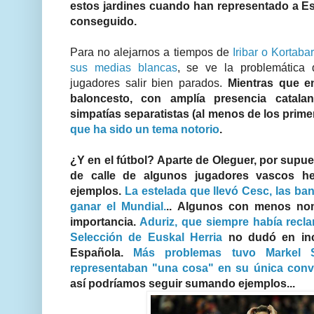
estos jardines cuando han representado a Es
conseguido.
Para no alejarnos a tiempos de
Iribar o Kortabar
sus medias blancas
, se ve la problemática 
jugadores salir bien parados.
Mientras que e
baloncesto, con amplía presencia catal
simpatías separatistas (al menos de los prime
que ha sido un tema notorio
.
¿Y en el fútbol? Aparte de Oleguer, por supue
de calle de algunos jugadores vascos he
ejemplos.
La estelada que llevó Cesc, las ba
ganar el Mundial.
.. Algunos con menos no
importancia.
Aduriz, que siempre había reclam
Selección de Euskal Herria
no dudó en inc
Española.
Más problemas tuvo Markel S
representaban "una cosa" en su única convo
así podríamos seguir sumando ejemplos...