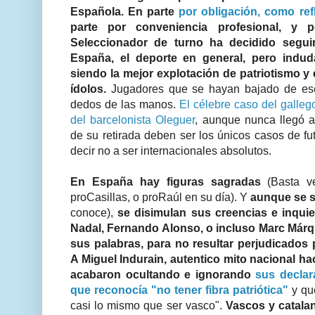
Española. En parte
por obligación, como refl
parte por conveniencia profesional, y 
Seleccionador de turno ha decidido segui
España, el deporte en general, pero indud
siendo la mejor explotación de patriotismo y 
ídolos.
Jugadores que se hayan bajado de ese
dedos de las manos.
El célebre caso del galle
del barcelonista Oleguer
, aunque nunca llegó 
de su retirada deben ser los únicos casos de fut
decir no a ser internacionales absolutos.
En España hay figuras sagradas
(Basta ve
proCasillas, o proRaúl en su día). Y
aunque se 
conoce),
se disimulan sus creencias e inqui
Nadal, Fernando Alonso, o incluso Marc Már
sus palabras, para no resultar perjudicados p
A Miguel Indurain, autentico mito nacional h
acabaron ocultando e ignorando
sus declar
que reconocía "no tener fibra patriótica"
y que
casi lo mismo que ser vasco".
Vascos y catala