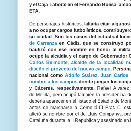
y el Caja Laboral en el Fernando Buesa, ambo
ETA.
De personajes históricos, f
altaría citar alguno
a no ocupar cargos futbolísticos, contribuye
su ciudad. Son los casos del industrial luc
de Carranza
en Cádiz, que se construyó po
bautizó con ese nombre en honor al militar
ocupó la alcaldía y el cargo de Gobernador Ci
Carlos Belmonte, alcalde de la localidad 
diseñó el proyecto del nuevo campo
. Person
nacional como
Adolfo Suárez
,
Juan Carlos I
nombre a los campos
donde juegan los conju
y Cáceres, respectivamente
.
Rafael Álvarez 
de Melilla, pero ocupó también la presidencia d
debería aparecer en el listado el Estadio de Mon
antes de marcharse a Cornellá-El Prat. El es
alteró su nombre por el de Lluis Companys, pre
Cataluña durante la II República y asesinado en l