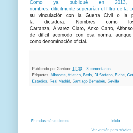
Como ya publiqué en 2013,
nombres, dificilmente superarían el filtro de la
su vinculación con la Guerra Civil o la po
la dictadura. Nombres como
Carranza, Álvarez Claro, Anxo Carro, Alfons
de difícil acomodo con esa norma, aunqu
como denominación oficial.
Publicado por
Gontxo
en
12:00
3 comentarios
Etiquetas:
Albacete
,
Atletico
,
Betis
,
Di Stefano
,
Elche
,
Get
Estadios
,
Real Madrid
,
Santiago Bernabéu
,
Sevilla
Entradas más recientes
Inicio
Ver versión para móviles