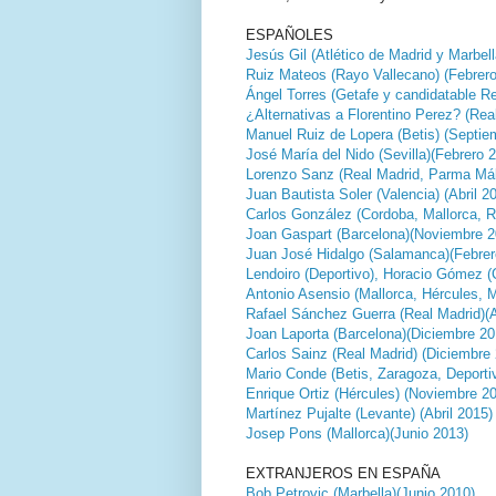
ESPAÑOLES
Jesús Gil (Atlético de Madrid y Marbel
Ruiz Mateos (Rayo Vallecano) (Febrer
Ángel Torres (Getafe y candidatable Re
¿Alternativas a Florentino Perez? (Real
Manuel Ruiz de Lopera (Betis) (Septie
José María del Nido (Sevilla)(Febrero 
Lorenzo Sanz (Real Madrid, Parma Má
Juan Bautista Soler (Valencia) (Abril 2
Carlos González (Cordoba, Mallorca, R
Joan Gaspart (Barcelona)(Noviembre 2
Juan José Hidalgo (Salamanca)(Febrer
Lendoiro (Deportivo), Horacio Gómez (
Antonio Asensio (Mallorca, Hércules, 
Rafael Sánchez Guerra (Real Madrid)(A
Joan Laporta (Barcelona)(Diciembre 20
Carlos Sainz (Real Madrid) (Diciembre
Mario Conde (Betis, Zaragoza, Deportiv
Enrique Ortiz (Hércules) (Noviembre 2
Martínez Pujalte (Levante) (Abril 2015)
Josep Pons (Mallorca)(Junio 2013)
EXTRANJEROS EN ESPAÑA
Bob Petrovic (Marbella)(Junio 2010)