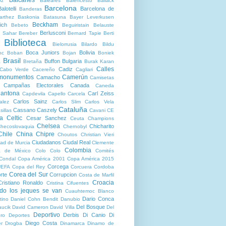
oz
Baleares
Balencesto
Ballack
Barcelona
alotelli
Barcelona de
Banderas
arthez
Baskonia
Batasuna
Bayer Leverkusen
Beckham
ich
Bebeto
Beguiristain
Belauste
Berlusconi
 Sahar
Bereber
Bernard Tapie
Berti
Biblioteca
Bielorrusia
Bilardo
Bildu
Boca Juniors
Bolivia
nc
Boban
Bojan
Boniek
Brasil
Buffon
Bulgaria
a
Bretaña
Burak Karan
Calles
Cadiz
Cabo Verde
Cacereño
Cagliari
 monumentos
Camerún
Camacho
Camisetas
Campañas Electorales
Canada
Caneda
antona
Carl Zeiss
Capdevila
Capello
Carcela
Carlos Sainz
alez
Carlos Slim
Carlos Vela
Cataluña
Cassano
Caszely
sillas
Cavani
CE
ta
Celtic
Cesar Sanchez
Ceuta
Champions
Chelsea
Chicharito
hecoslovaquia
Chernobyl
Chile
China
Chipre
Choutos
Christian Vieri
Ciudadanos
Ciudal Real
ad de Murcia
Clemente
Colombia
a de México
Colo Colo
Comités
Condal
Copa América 2001
Copa América 2015
Corcega
UEFA
Copa del Rey
Corcuera
Cordoba
Corea del Sur
rte
Corrupcion
Costa de Marfil
Croacia
Cristiano Ronaldo
Cristina Cifuentes
do los jeques se van
Cuauhtemoc Blanco
Dario Conca
tino
Daniel Cohn Bendit
Danubio
Del Bosque
aucik
David Cameron
David Villa
Del
Deportivo
Derbis
Di Canio
Di
ro
Deportes
Diego Costa
er Drogba
Dinamarca
Dinamo de