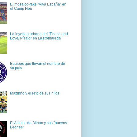
El mosaico-fake "Viva España" en
el Camp Nou
La leyenda urbana del "Peace and
Love/ Písalo" en La Romareda
Equipos que llevan el nombre de
su país
Mazinho y el reto de sus hijos
El Athletic de Bilbao y sus "nuevos
Leones"