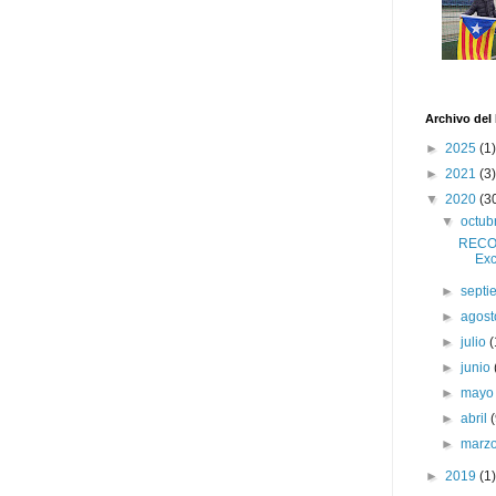
Archivo del
►
2025
(1)
►
2021
(3)
▼
2020
(3
▼
octub
RECON
Exc
►
sept
►
agos
►
julio
(
►
junio
►
may
►
abril
►
marz
►
2019
(1)