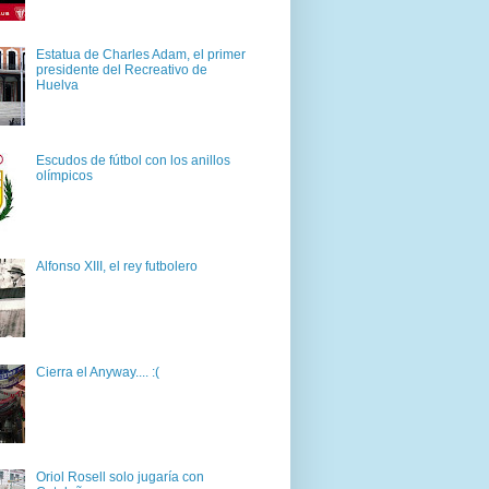
Estatua de Charles Adam, el primer
presidente del Recreativo de
Huelva
Escudos de fútbol con los anillos
olímpicos
Alfonso XIII, el rey futbolero
Cierra el Anyway.... :(
Oriol Rosell solo jugaría con