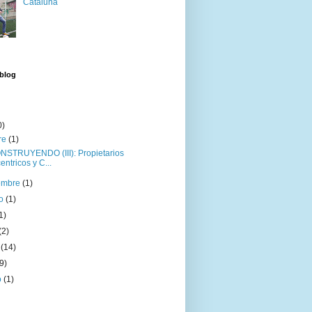
Cataluña
 blog
0)
re
(1)
STRUYENDO (III): Propietarios
entricos y C...
iembre
(1)
to
(1)
1)
(2)
o
(14)
(9)
o
(1)