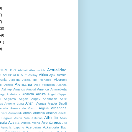
3)
7)
7)
28)
59)
01)
9)
Actualidad
11-M
11-S
Abbiati
Abramovich
Africa
Aduriz
AFE
Ajax
Alaves
é
AEK
Afellay
bania
Alcorcón
Albelda
Álcala de Henares
Alemania
o Donelli
Alex Ferguson
Alianza
Amaños
America
Amorebieta
Altintop
Amauri
Andorra
Anelka
agi
Andalucía
Angel Cappa
s
Angloma
Angola
Angoy
Anorthosis
Antic
Anzhi
Aouate
Arabia Saudi
as
Antonio Luna
Argentina
Argelia
onada
Arenas de Getxo
Arkan
Armenia
Arsenal
niors
Arizmendi
Arteta
Athletic
r Begovic
Aston Villa
Asturias
Atlas
Austria
Aventureros
ralia
Austria Viena
Avi
Azerbaijan
Azkargorta
Aymeric Laporte
Bad
Balcanes