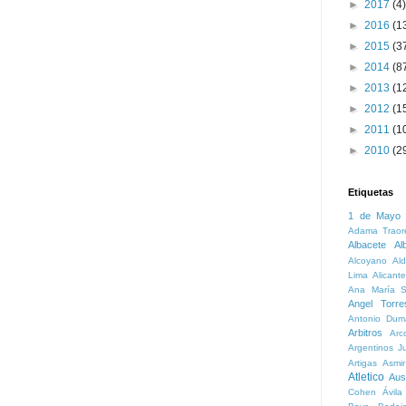
►
2017
(4)
►
2016
(1
►
2015
(3
►
2014
(8
►
2013
(1
►
2012
(1
►
2011
(1
►
2010
(2
Etiquetas
1 de Mayo
Adama Traor
Albacete
Al
Alcoyano
Ald
Lima
Alicante
Ana María S
Angel Torre
Antonio Dum
Arbitros
Arc
Argentinos Ju
Artigas
Asmi
Atletico
Aust
Cohen
Ávila