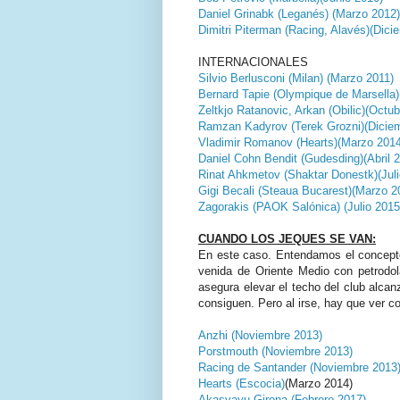
Daniel Grinabk (Leganés) (Marzo 2012)
Dimitri Piterman (Racing, Alavés)(Dici
INTERNACIONALES
Silvio Berlusconi (Milan) (Marzo 2011)
Bernard Tapie (Olympique de Marsella
Zeltkjo Ratanovic, Arkan (Obilic)(Octu
Ramzan Kadyrov (Terek Grozni)(Dicie
Vladimir Romanov (Hearts)(Marzo 2014
Daniel Cohn Bendit (Gudesding)(Abril 
Rinat Ahkmetov (Shaktar Donestk)(Juli
Gigi Becali (Steaua Bucarest)(Marzo 2
Zagorakis (PAOK Salónica) (Julio 2015
CUANDO LOS JEQUES SE VAN:
En este caso. Entendamos el concept
venida de Oriente Medio con petrodo
asegura elevar el techo del club alca
consiguen. Pero al irse, hay que ver 
Anzhi (Noviembre 2013)
Porstmouth (Noviembre 2013)
Racing de Santander (Noviembre 2013
Hearts (Escocia)
(Marzo 2014)
Akasvayu Girona (Febrero 2017)