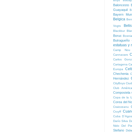
Boys
Badaj
Baloncesto
B
Guayaquil
B
Bayern Mun
Belgica
Ben
Betis
Vogts
Blackbur
Bla
Boruc
Bosni
Butragueño
estatuas y
Camp Nou
C
Cannavaro
Carlos Gonz
Cartagena
Ca
Cel
Europa
Chechenia
C
Hernández
CityBoys
Ciud
Club Améric
Compostela
Copa de la 
Corea del No
Craioveanu
Cuan
Cruyff
Cuba
D´Agos
Darío Silva
D
Nido
Del Pie
Stefano
Didi