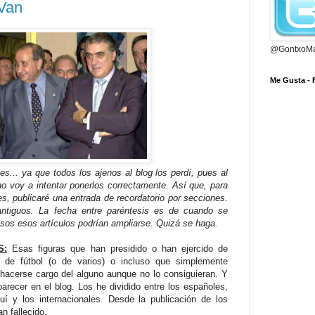
Van
@GontxoMa
Me Gusta -
s... ya que todos los ajenos al blog los perdí, pues al
no voy a intentar ponerlos correctamente. Así que, para
s, publicaré una entrada de recordatorio por secciones.
antiguos. La fecha entre paréntesis es de cuando se
asos esos artículos podrían ampliarse. Quizá se haga.
S:
Esas figuras que han presidido o han ejercido de
 de fútbol (o de varios) o incluso que simplemente
hacerse cargo del alguno aunque no lo consiguieran. Y
recer en el blog. Los he dividido entre los españoles,
quí y los internacionales. Desde la publicación de los
n fallecido.