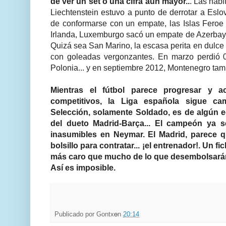
de ver un set o una cifra aún mayor..
. Las habi
Liechtenstein estuvo a punto de derrotar a Eslo
de conformarse con un empate, las Islas Feroe 
Irlanda, Luxemburgo sacó un empate de Azerbayá
Quizá sea San Marino, la escasa perita en dulce
con goleadas vergonzantes. En marzo perdió 0
Polonia... y en septiembre 2012, Montenegro tambi
Mientras el fútbol parece progresar y a
competitivos, la Liga española sigue ca
Selección, solamente Soldado, es de algún 
del dueto Madrid-Barça... El campeón ya s
inasumibles en Neymar. El Madrid, parece q
bolsillo para contratar... ¡el entrenador!. Un 
más caro que mucho de lo que desembolsarán
Así es imposible.
Publicado por
Gontxo
en
20:14