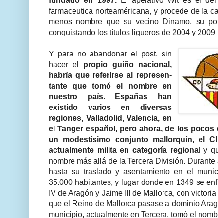
fundado en 1997.
El apelativo Wit es el del
farmaceutica norteaméricana, y procede de la ca
menos nombre que su vecino Dinamo, su pot
conquistando los títulos ligueros de 2004 y 2009
Y para no abandonar el post, sin
hacer el
propio guiño nacional,
habría que referirse al represen-
tante que tomó el nombre en
nuestro país. Españas han
existido varios en diversas
regiones, Valladolid, Valencia, en
el Tanger español, pero ahora, de los pocos 
un modestísimo conjunto mallorquín, el C
actualmente milita en categoría regional
y qu
nombre más allá de la Tercera División. Durante
hasta su traslado y asentamiento en el munic
35.000 habitantes, y lugar donde en 1349 se enf
IV de Aragón y Jaime III de Mallorca, con victori
que el Reino de Mallorca pasase a dominio Arago
municipio, actualmente en Tercera, tomó el nom