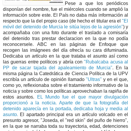
Pese a que los periódicos
disponían del nombre, fue el miércoles cuando se amplió la
información sobre este. El País no daba más información al
respecto que la del propio caso (de hecho el titular era el
"El
móvil del detenido de Murcia le sitúa lejos de la agresión"
) y
acompañaba con una foto durante el traslado a comisaría
del detenido tras prestar declaracion en la que no podía
reconocersele. ABC en las páginas de Enfoque que
recogen las imágnees del día ofrecía su cara difuminada.
Dedicaba un artículo en la que trataba el asunto así como
las guerras entre políticos y abría con
"Rubalcaba acusa al
PP de sacar tajada del apaleamiento de Murcia"
. En la
misma página la Catedrática de Ciencia Política de la UPV
escribía un artículo de opinión llamado
"Ultras"
y en el que,
como yo, reflexionaba sobre el tratamiento informativo de la
noticia y sobre como los políticas aprovechaban la rapiña de
estos asuntos.
EL Mundo fue el que mayor divulgación
proporcionó a la noticia. Aparte de que la fotografía del
detenido aparecía en la portada, dedicaba hoja y media al
asunto.
El apartado principal era un artículo volcado en el
presunto agresor, "Joseda, el "red skin" del puño de hierro",
en la que se narraba toda su trayectoria, edad, detenciones