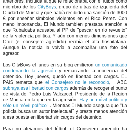
anteriores, incluída la que le relacionaba con el fútbol como
miembro de los
CityBoys
, grupo de ultras de izquierda del
Ciudad de Murcia y que había recibido una sanción de 3000
€ por enseñar símbolos violentos en el Rico Perez. Con
meno importancia, El Mundo también prestaba atención a
que Rubalcaba acusaba al PP de "pescar en río revuelto"
de la violencia política. Y aún con menos dimensiones que
Cruz (el consejero agredido) recibía el alta hospitalaria.
Aunque la noticia la volvía a acompañar una foto del
agresor.
Los CityBoys el lunes en su blog emitieron
un comunicado
condenando la agresión
y remarcando la inocencia del
detenido. Hoy jueves, quedó en libertad con cargos. EL
PAIS remarca que
el Consejero no le reconoció
, ABC
subraya esa libertad con cargos
además de recoger el punto
de vista de Pedro Luis Valcarcel, Presidente de la Región
de Murcia en la que en la agresión
"Hay un móvil político y
sólo un móvil político"
. Mientras El Mundo asegura que "La
policía busca un autor intelectual" y presta menos atención
a esa puesta en libertad sin cargos del detenido.
Para no alejarnos del fútbol, el Consejero agredido ha