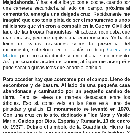
Majadahonda.
Y hacia allá iba yo con el coche, cuando por
una carretera secundaria, al lado del campo,
próxima al
cementerio, emergía una delgada cruz.
Rápidamente
me
imaginé que eso tenía pinta de ser el monumento a unos
milicianos que vinieron a combatir en la Guerra Civil del
lado de las tropas franquistas
. Mi cabeza, recordaba que
eran croatas, pero me equivocaba eran rumanos. Yo había
leído en varias ocasiones sobre la presencia del
monumento, sobretodo en el fantástico blog
Guerra en
Madrid
, pero no sabía donde se encontraba el monumento.
Así que
cuando acabé de comer, allí que me acerqué
y
pude sacar algunas fotos que añado al artículo.
Para acceder hay que acercarse por el campo. Lleno de
escombros y de basura. Al lado de una pequeña casa
abandonada y caminando por un pequeño camino de
tierra
. Pero se eleva de manera destacada entre los
árboles. Eso sí, como veis en las fotos está lleno de
pintadas y grafittis.
El monumento se levantó en 1970.
Con una cruz en lo alto, dedicado a "Ion Mota y Vasile
Marin. Caídos por Dios, España y Rumania. 13 de enero
de 1937". Debajo el símbolo de la Guardia de Hierro, la
organización a la que pertenecían los dos fallecidos.
Y