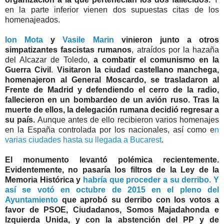
en la parte inferior vienen dos supuestas citas de los
homenajeados.
Ion Mota
y
Vasile Marin
vinieron junto a otros
simpatizantes fascistas rumanos
, atraídos por la hazaña
del Alcazar de Toledo,
a combatir el comunismo en la
Guerra Civil
.
Visitaron la ciudad castellano manchega,
homenajeron al General Moscardo, se trasladaron al
Frente de Madrid y defendiendo el cerro de la radio,
fallecieron en un bombardeo de un avión ruso. Tras la
muerte de ellos, la delegación rumana decidió regresar a
su país.
Aunque antes de ello recibieron varios homenajes
en la España controlada por los nacionales, así como e
n
varias ciudades hasta su llegada a Bucarest
.
El monumento levantó polémica recientemente.
Evidentemente, no pasaría los filtros de la Ley de la
Memoria Histórica y
habría que proceder a su derribo. Y
así se votó en octubre de 2015 en el pleno del
Ayuntamiento
que aprobó su derribo con los votos a
favor de PSOE, Ciudadanos, Somos Majadahonda e
Izquierda Unida, y con la abstención del PP y de