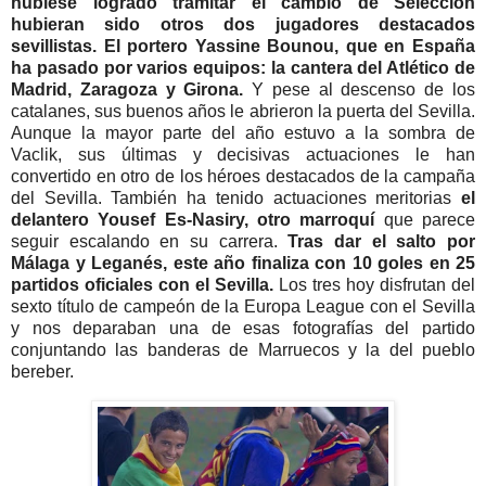
hubiese logrado tramitar el cambio de Selección
hubieran sido otros dos jugadores destacados
sevillistas. El portero Yassine Bounou, que en España
ha pasado por varios equipos: la cantera del Atlético de
Madrid, Zaragoza y Girona.
Y pese al descenso de los
catalanes, sus buenos años le abrieron la puerta del Sevilla.
Aunque la mayor parte del año estuvo a la sombra de
Vaclik, sus últimas y decisivas actuaciones le han
convertido en otro de los héroes destacados de la campaña
del Sevilla. También ha tenido actuaciones meritorias
el
delantero Yousef Es-Nasiry, otro marroquí
que parece
seguir escalando en su carrera.
Tras dar el salto por
Málaga y Leganés, este año finaliza con 10 goles en 25
partidos oficiales con el Sevilla.
Los tres hoy disfrutan del
sexto título de campeón de la Europa League con el Sevilla
y nos deparaban una de esas fotografías del partido
conjuntando las banderas de Marruecos y la del pueblo
bereber.