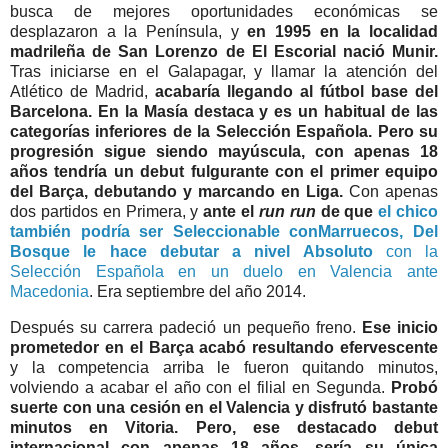
busca de mejores oportunidades económicas se
desplazaron a la Península, y
en 1995 en la localidad
madrileña de San Lorenzo de El Escorial nació Munir.
Tras iniciarse en el Galapagar, y llamar la atención del
Atlético de Madrid,
acabaría llegando al fútbol base del
Barcelona. En la Masía destaca y es un habitual de las
categorías inferiores de la Selección Española. Pero su
progresión sigue siendo mayúscula, con apenas 18
años tendría un debut fulgurante con el primer equipo
del Barça, debutando y marcando en Liga.
Con apenas
dos partidos en Primera, y
ante el
run run
de que
el chico
también podría ser Seleccionable conMarruecos, Del
Bosque le hace debutar a nivel Absoluto
con la
Selección Española en un duelo en Valencia ante
Macedonia
. Era septiembre del año 2014.
Después su carrera padeció un pequeño freno.
Ese inicio
prometedor en el Barça acabó resultando efervescente
y la competencia arriba le fueron quitando minutos,
volviendo a acabar el año con el filial en Segunda.
Probó
suerte con una cesión en el Valencia y disfrutó bastante
minutos en Vitoria. Pero, ese destacado debut
internacional con apenas 18 años, sería su única