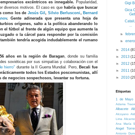
 empresarios excéntricos es innegable.
Popularidad,
Gigi B
er diversos motivos. El caso es que
habría que buscar
Gica 
es como los de
Jesús Gil
,
Silvio Berlusconi
,
Bernard
Get
anov
. Gente adinerada que presenta una hoja de
Catali
urbios orígenes, salto a la política abanderando lo
...
en el fútbol al frente de algún equipo que aumente la
►
febre
 juzgado o la cárcel para responder por la comisión
po también tendría acogida indudablemente el rumano
►
ener
►
2014
(8
 56 años en la región de Baragan
, donde su familia
►
2013
(1
ades soviéticas por sus simpatías y colaboración con el
►
2012
(1
e hierro"
durante la II Guerra Mundial. Pero,
Becali fue
►
2011
(1
rácticamente todos los Estados poscomunistas, allí
►
2010
(2
vés de negocios sospechosos, levantar su fortuna.
Etiquetas
1 de Mayo
Adama Traor
Albacete
Al
Alcoyano
Ald
Lima
Alicante
Ana María S
Angel Torre
Antonio Dum