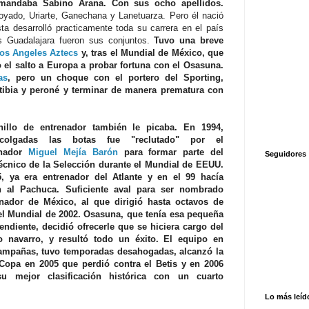
emandaba Sabino Arana. Con sus ocho apellidos.
Goyado, Uriarte, Ganechana y Lanetuarza. Pero él nació
ta desarrolló practicamente toda su carrera en el país
s Guadalajara fueron sus conjuntos.
Tuvo una breve
os Angeles Aztecs
y, tras el Mundial de México, que
o el salto a Europa a probar fortuna con el Osasuna.
as
, pero un choque con el portero del Sporting,
 tibia y peroné y terminar de manera prematura con
nillo de entrenador también le picaba. En 1994,
 colgadas las botas fue "reclutado" por el
onador
Miguel Mejía Barón
para formar parte del
Seguidores
écnico de la Selección durante el Mundial de EEUU.
, ya era entrenador del Atlante y en el 99 hacía
 al Pachuca. Suficiente aval para ser nombrado
nador de México, al que dirigió hasta octavos de
 el Mundial de 2002. Osasuna, que tenía esa pequeña
endiente, decidió ofrecerle que se hiciera cargo del
o navarro, y resultó todo un éxito. El equipo en
ampañas, tuvo temporadas desahogadas, alcanzó la
 Copa en 2005 que perdió contra el Betis y en 2006
su mejor clasificación histórica con un cuarto
Lo más leíd