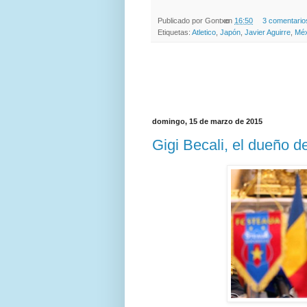
Publicado por
Gontxo
en
16:50
3 comentario
Etiquetas:
Atletico
,
Japón
,
Javier Aguirre
,
Méx
domingo, 15 de marzo de 2015
Gigi Becali, el dueño d