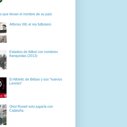
s que llevan el nombre de su país
Alfonso XIII, el rey futbolero
Estadios de fútbol con nombres
franquistas (2013)
El Athletic de Bilbao y sus "nuevos
Leones"
Oriol Rosell solo jugaría con
Cataluña