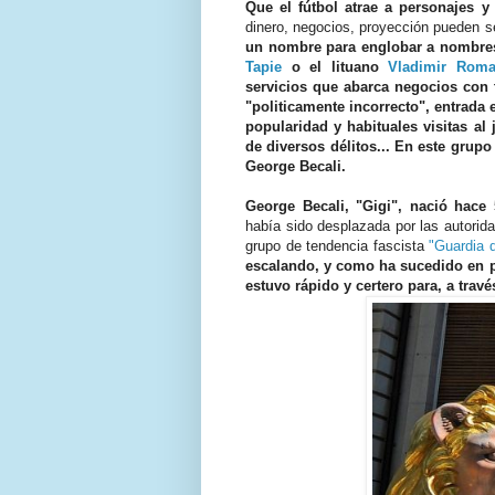
Que el fútbol atrae a personajes y
dinero, negocios, proyección pueden s
un nombre para englobar a nombr
Tapie
o el lituano
Vladimir Rom
servicios que abarca negocios con t
"politicamente incorrecto", entrada 
popularidad y habituales visitas al
de diversos délitos... En este gru
George Becali.
George Becali, "Gigi", nació hace
había sido desplazada por las autorid
grupo de tendencia fascista
"Guardia d
escalando, y como ha sucedido en p
estuvo rápido y certero para, a tra