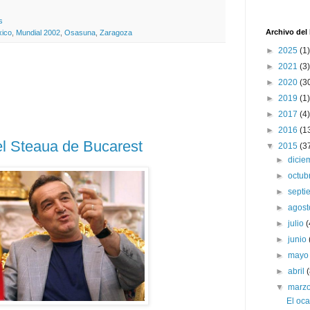
s
Archivo del
ico
,
Mundial 2002
,
Osasuna
,
Zaragoza
►
2025
(1)
►
2021
(3)
►
2020
(3
►
2019
(1)
►
2017
(4)
►
2016
(1
el Steaua de Bucarest
▼
2015
(3
►
dici
►
octub
►
sept
►
agos
►
julio
(
►
junio
►
may
►
abril
▼
marz
El oca