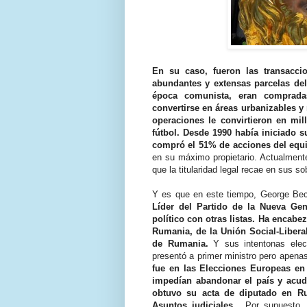
En su caso, fueron las transacci
abundantes y extensas parcelas del 
época comunista, eran compradas
convertirse en áreas urbanizables y
operaciones le convirtieron en mil
fútbol. Desde 1990 había iniciado 
compró el 51% de acciones del equ
en su máximo propietario. Actualmente
que la titularidad legal recae en sus s
Y es que en este tiempo, George Beca
Líder del Partido de la Nueva Ge
político con otras listas. Ha encab
Rumania, de la Unión Social-Libera
de Rumania.
Y sus intentonas elec
presentó a primer ministro pero apen
fue en las Elecciones Europeas en
impedían abandonar el país y acudi
obtuvo su acta de diputado en Ru
Asuntos judiciales..
. Por supuesto,