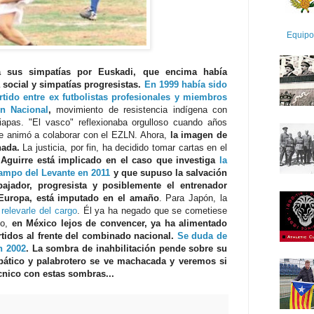
Equipo
a sus simpatías por Euskadi, que encima había
 social y simpatías progresistas.
En 1999 había sido
tido entre ex futbolistas profesionales y miembros
ón Nacional
,
movimiento de resistencia indígena con
apas. "El vasco" reflexionaba orgulloso cuando años
se animó a colaborar con el EZLN. Ahora,
la imagen de
hada.
La justicia, por fin, ha decidido tomar cartas en el
Y
Aguirre está implicado en el caso que investiga
la
 campo del Levante en 2011
y que supuso la salvación
bajador, progresista y posiblemente el entrenador
Europa, está imputado en el amaño
. Para Japón, la
relevarle del cargo
. Él ya ha negado que se cometiese
go,
en México lejos de convencer, ya ha alimentado
tidos al frente del combinado nacional.
Se duda de
n 2002
. La sombra de inahbilitación pende sobre su
pático y palabrotero se ve machacada y veremos si
cnico con estas sombras...