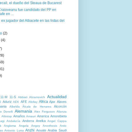
ecali, el dueño del Steaua de Bucarest
Craioveanu fue candidato del PP en
afe en ...
, ex jugador del Albacete en las listas del
ro
(2)
o
(4)
7)
28)
59)
01)
9)
Actualidad
11-M
11-S
Abbiati
Abramovich
Africa
Aduriz
AFE
Ajax
Alaves
é
AEK
Afellay
bania
Alcorcón
Albelda
Álcala de Henares
Alemania
o Donelli
Alex Ferguson
Alianza
Amaños
America
Amorebieta
Altintop
Amauri
Andorra
Anelka
agi
Andalucía
Angel Cappa
s
Angloma
Angola
Angoy
Anorthosis
Antic
Anzhi
Aouate
Arabia Saudi
as
Antonio Luna