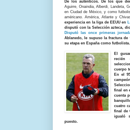
De los auténticos. De los que d
Aguirre, Onaindia, Alberdi, Landeta, 
en Ciudad de México, y como futbolis
américano. América, Atlante y Chiva
experiencia en la liga de EEUU en
L
disputó con la Selección azteca, di
Disputó las once primeras jornad
Ablanedo, le supuso la fractura de
su etapa en España como futbolista.
El gusa
recién
selecci
cuerpo t
En el 95
campeón
Seleccio
final en
cuenta p
banquill
cuatro c
final de
igualó 
puesto.