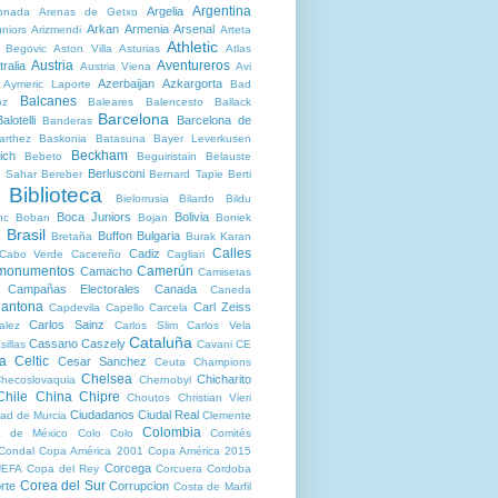
Argentina
Argelia
onada
Arenas de Getxo
Arkan
Armenia
Arsenal
niors
Arizmendi
Arteta
Athletic
r Begovic
Aston Villa
Asturias
Atlas
Austria
Aventureros
ralia
Austria Viena
Avi
Azerbaijan
Azkargorta
Aymeric Laporte
Bad
Balcanes
oz
Baleares
Balencesto
Ballack
Barcelona
alotelli
Barcelona de
Banderas
arthez
Baskonia
Batasuna
Bayer Leverkusen
Beckham
ich
Bebeto
Beguiristain
Belauste
Berlusconi
 Sahar
Bereber
Bernard Tapie
Berti
Biblioteca
Bielorrusia
Bilardo
Bildu
Boca Juniors
Bolivia
nc
Boban
Bojan
Boniek
Brasil
Buffon
Bulgaria
a
Bretaña
Burak Karan
Calles
Cadiz
Cabo Verde
Cacereño
Cagliari
 monumentos
Camerún
Camacho
Camisetas
Campañas Electorales
Canada
Caneda
antona
Carl Zeiss
Capdevila
Capello
Carcela
Carlos Sainz
alez
Carlos Slim
Carlos Vela
Cataluña
Cassano
Caszely
sillas
Cavani
CE
ta
Celtic
Cesar Sanchez
Ceuta
Champions
Chelsea
Chicharito
hecoslovaquia
Chernobyl
Chile
China
Chipre
Choutos
Christian Vieri
Ciudadanos
Ciudal Real
ad de Murcia
Clemente
Colombia
a de México
Colo Colo
Comités
Condal
Copa América 2001
Copa América 2015
Corcega
UEFA
Copa del Rey
Corcuera
Cordoba
Corea del Sur
rte
Corrupcion
Costa de Marfil