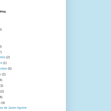
 blog
0)
3)
7)
embre
(2)
re
(1)
iembre
(5)
to
(2)
4)
(3)
o
(2)
(8)
o
(4)
so de Javier Aguirre