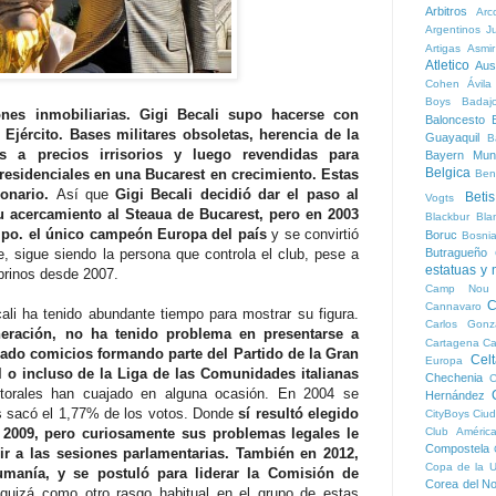
Arbitros
Arc
Argentinos Ju
Artigas
Asmi
Atletico
Aust
Cohen
Ávila
Boys
Badaj
ones inmobiliarias. Gigi Becali supo hacerse con
Baloncesto
B
Ejército. Bases militares obsoletas, herencia de la
Guayaquil
B
 a precios irrisorios y luego revendidas para
Bayern Mun
Belgica
 residenciales en una Bucarest en crecimiento. Estas
Ben
lonario.
Así que
Gigi Becali decidió dar el paso al
Betis
Vogts
su acercamiento al Steaua de Bucarest, pero en 2003
Blackbur
Bla
ipo. el único campeón Europa del país
y se convirtió
Boruc
Bosni
Butragueño
, sigue siendo la persona que controla el club, pese a
estatuas y
obrinos desde 2007.
Camp Nou
C
Cannavaro
li ha tenido abundante tiempo para mostrar su figura.
Carlos Gonz
neración, no ha tenido problema en presentarse a
Cartagena
Ca
ezado comicios formando parte del Partido de la Gran
Cel
Europa
l o incluso de la Liga de las Comunidades italianas
Chechenia
C
torales han cuajado en alguna ocasión. En 2004 se
Hernández
as sacó el 1,77% de los votos. Donde
sí resultó elegido
CityBoys
Ciud
Club Améric
 2009, pero curiosamente sus problemas legales le
Compostela
r a las sesiones parlamentarias. También en 2012,
Copa de la 
manía, y se postuló para liderar la Comisión de
Corea del No
 quizá como otro rasgo habitual en el grupo de estas