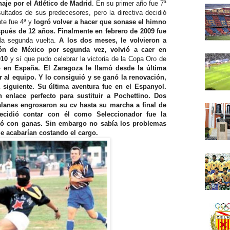
aje por el Atlético de Madrid
. En su primer año fue 7ª
sultados de sus predecesores, pero la directiva decidió
nte fue 4ª y
logró volver a hacer que sonase el himno
pués de 12 años. Finalmente en febrero de 2009 fue
la segunda vuelta.
A los dos meses, le volvieron a
ción de México por segunda vez, volvió a caer en
010
y sí que pudo celebrar la victoria de la Copa Oro de
en España. El Zaragoza le llamó desde la última
r al equipo. Y lo consiguió y se ganó la renovación,
siguiente. Su última aventura fue en el Espanyol.
 enlace perfecto para sustituir a Pochettino. Dos
lanes engrosaron su cv hasta su marcha a final de
ecidió contar con él como Seleccionador fue la
tó con ganas. Sin embargo no sabía los problemas
e acabarían costando el cargo.