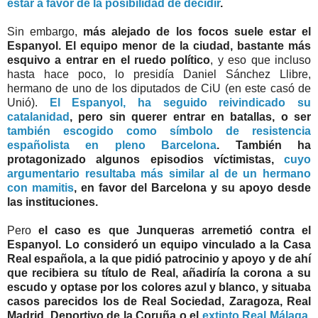
estar a favor de la posibilidad de decidir
.
Sin embargo,
más alejado de los focos suele estar el
Espanyol. El equipo menor de la ciudad, bastante más
esquivo a entrar en el ruedo político
, y eso que incluso
hasta hace poco, lo presidía Daniel Sánchez Llibre,
hermano de uno de los diputados de CiU (en este casó de
Unió).
El Espanyol, ha seguido reivindicado su
catalanidad
, pero sin querer entrar en batallas, o ser
también escogido como símbolo de resistencia
españolista en pleno Barcelona
. También ha
protagonizado algunos episodios víctimistas,
cuyo
argumentario resultaba más similar al de un hermano
con mamitis
, en favor del Barcelona y su apoyo desde
las instituciones.
Pero
el caso es que Junqueras arremetió contra el
Espanyol. Lo consideró un equipo vinculado a la Casa
Real española, a la que pidió patrocinio y apoyo y de ahí
que recibiera su título de Real, añadiría la corona a su
escudo y optase por los colores azul y blanco, y situaba
casos parecidos los de Real Sociedad, Zaragoza, Real
Madrid, Deportivo de la Coruña o el
extinto Real Málaga
,