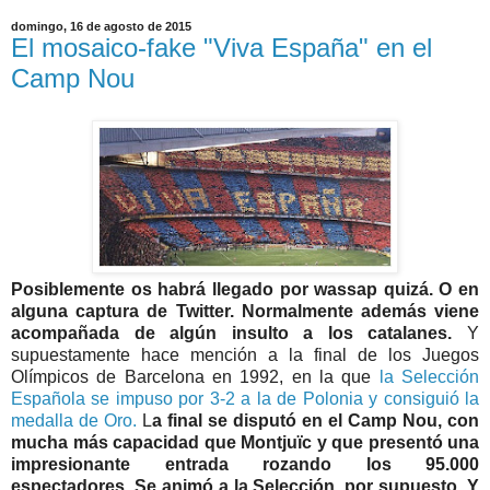
domingo, 16 de agosto de 2015
El mosaico-fake "Viva España" en el
Camp Nou
Posiblemente os habrá llegado por wassap quizá. O en
alguna captura de Twitter. Normalmente además viene
acompañada de algún insulto a los catalanes.
Y
supuestamente hace mención a la final de los Juegos
Olímpicos de Barcelona en 1992, en la que
la Selección
Española se impuso por 3-2 a la de Polonia y consiguió la
medalla de Oro.
L
a final se disputó en el Camp Nou, con
mucha más capacidad que Montjuïc y que presentó una
impresionante entrada rozando los 95.000
espectadores. Se animó a la Selección, por supuesto. Y