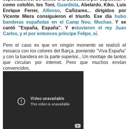
como colofón, los Toni,
Guardiola
, Abelardo, Kiko, Luis
Enrique Ferrer,
Alfonso
, Cañizares... dirigidos por
Vicente Miera consiguieron el triunfo. Ese día
hubo
banderas españolas en el Camp Nou. Muchas.
Y se
cantó "España, España". Y e
stuvieron el rey Juan
Carlos, y el por entonces príncipe Felipe, sí
.
Pero el caso es que en ningún momento se realizó el
mosaico con los colores del Barça, poniendo "Viva España"
y con la bandera en la parte superior... Un montaje de tantos
que circulan por internet. Pero que muchos envían
convencidos.