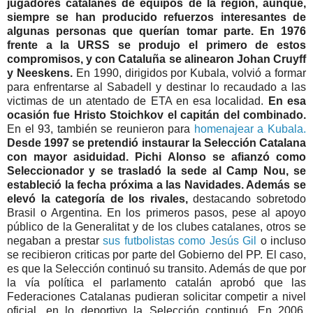
jugadores catalanes de equipos de la región, aunque,
siempre se han producido refuerzos interesantes de
algunas personas que querían tomar parte. En 1976
frente a la URSS se produjo el primero de estos
compromisos, y con Cataluña se alinearon Johan Cruyff
y Neeskens.
En 1990, dirigidos por Kubala, volvió a formar
para enfrentarse al Sabadell y destinar lo recaudado a las
victimas de un atentado de ETA en esa localidad.
En esa
ocasión fue Hristo Stoichkov el capitán del combinado.
En el 93, también se reunieron para
homenajear a Kubala.
Desde 1997 se pretendió instaurar la Selección Catalana
con mayor asiduidad. Pichi Alonso se afianzó como
Seleccionador y se trasladó la sede al Camp Nou, se
estableció la fecha próxima a las Navidades. Además se
elevó la categoría de los rivales,
destacando sobretodo
Brasil o Argentina. En los primeros pasos, pese al apoyo
público de la Generalitat y de los clubes catalanes, otros se
negaban a prestar
sus futbolistas como Jesús Gil
o incluso
se recibieron criticas por parte del Gobierno del PP. El caso,
es que la Selección continuó su transito. Además de que por
la vía política el parlamento catalán aprobó que las
Federaciones Catalanas pudieran solicitar competir a nivel
oficial, en lo deportivo la Selección continuó. En 2006,