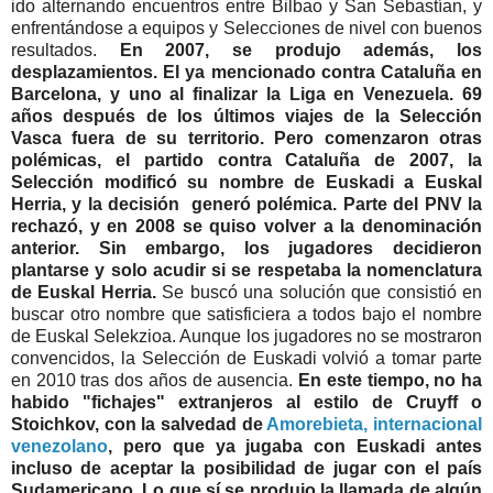
ido alternando encuentros entre Bilbao y San Sebastían, y
enfrentándose a equipos y Selecciones de nivel con buenos
resultados.
En 2007, se produjo además, los
desplazamientos. El ya mencionado contra Cataluña en
Barcelona, y uno al finalizar la Liga en Venezuela. 69
años después de los últimos viajes de la Selección
Vasca fuera de su territorio. Pero comenzaron otras
polémicas, el partido contra Cataluña de 2007, la
Selección modificó su nombre de Euskadi a Euskal
Herria, y la decisión generó polémica. Parte del PNV la
rechazó, y en 2008 se quiso volver a la denominación
anterior. Sin embargo, los jugadores decidieron
plantarse y solo acudir si se respetaba la nomenclatura
de Euskal Herria.
Se buscó una solución que consistió en
buscar otro nombre que satisficiera a todos bajo el nombre
de Euskal Selekzioa. Aunque los jugadores no se mostraron
convencidos, la Selección de Euskadi volvió a tomar parte
en 2010 tras dos años de ausencia.
En este tiempo, no ha
habido "fichajes" extranjeros al estilo de Cruyff o
Stoichkov, con la salvedad de
Amorebieta, internacional
venezolano
, pero que ya jugaba con Euskadi antes
incluso de aceptar la posibilidad de jugar con el país
Sudamericano. Lo que sí se produjo la llamada de algún