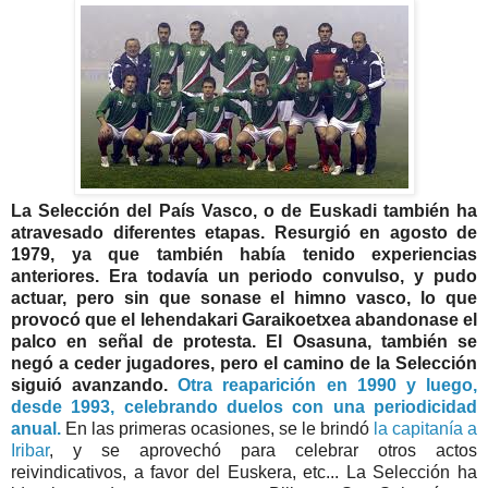
La Selección del País Vasco, o de Euskadi también ha
atravesado diferentes etapas. Resurgió en agosto de
1979, ya que también había tenido experiencias
anteriores. Era todavía un periodo convulso, y pudo
actuar, pero sin que sonase el himno vasco, lo que
provocó que el lehendakari Garaikoetxea abandonase el
palco en señal de protesta. El Osasuna, también se
negó a ceder jugadores, pero el camino de la Selección
siguió avanzando.
Otra reaparición en 1990 y luego,
desde 1993, celebrando duelos con una periodicidad
anual.
En las primeras ocasiones, se le brindó
la capitanía a
Iribar
, y se aprovechó para celebrar otros actos
reivindicativos, a favor del Euskera, etc... La Selección ha