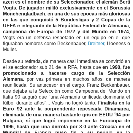
azerí es el nombre de su Seleccionador, el alemán Berti
Vogts.
De jugador militó exclusivamente en el Borussia
Monchengladbach, en una de sus epocas más gloriosas
en las que conquistó 5 Bundesligas y 2 Copas de la
UEFA e integrante de la República Federal de Alemania,
campeona de Europa de 1972 y del Mundo en 1974
,
Vogts era un defensa respetado en un equipo en el que
figuraban nombres como Beckenbauer,
Breitner
, Hoeness o
Muller.
Desde su retirada, de manera casi inmediata se convirtió en
el seleccionador sub 21 de la RFA, hasta que
en 1990, fue
promocionado a hacerse cargo de la Selección
Alemana
, por vez primera en muchos años, de manera
reunificada. Su antecesor en el cargo, Franz Beckenbauer,
que dejaba a la Selección como Campeona del Mundo en
Italia 90 auguró que "una Alemania unificada dominaría el
fútbol durante años"... Vogts no logró tanto. F
inalista en la
Euro 92 ante la sorprendente repescada Dinamarca,
eliminada de una manera bastante gris en EEUU ´94 por
Bulgaria, sí que logró imponerse en la Eurocopa de
1996, hasta que una derrota por 3-0 ante Croacia en el
Mundial de Francia puso fin a su periplo en la