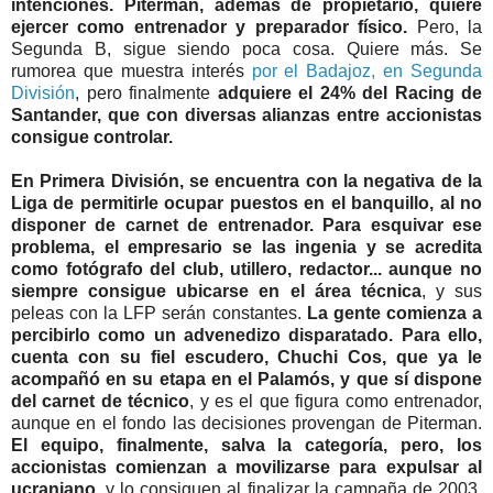
intenciones. Piterman, además de propietario, quiere
ejercer como entrenador y preparador físico.
Pero, la
Segunda B, sigue siendo poca cosa. Quiere más. Se
rumorea que muestra interés
por el Badajoz, en Segunda
División
, pero finalmente
adquiere el 24% del Racing de
Santander, que con diversas alianzas entre accionistas
consigue controlar.
En Primera División, se encuentra con la negativa de la
Liga de permitirle ocupar puestos en el banquillo, al no
disponer de carnet de entrenador. Para esquivar ese
problema, el empresario se las ingenia y se acredita
como fotógrafo del club, utillero, redactor... aunque no
siempre consigue ubicarse en el área técnica
, y sus
peleas con la LFP serán constantes.
La gente comienza a
percibirlo como un advenedizo disparatado. Para ello,
cuenta con su fiel escudero, Chuchi Cos, que ya le
acompañó en su etapa en el Palamós, y que sí dispone
del carnet de técnico
, y es el que figura como entrenador,
aunque en el fondo las decisiones provengan de Piterman.
El equipo, finalmente, salva la categoría, pero, los
accionistas comienzan a movilizarse para expulsar al
ucraniano
, y lo consiguen al finalizar la campaña de 2003.