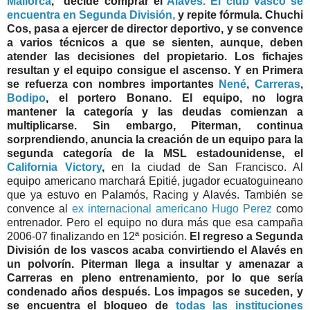
Mallorca
, decide comprar el
Alavés. El club vasco se
encuentra en Segunda División,
y repite fórmula. Chuchi
Cos, pasa a ejercer de director deportivo, y se convence
a varios técnicos a que se sienten, aunque, deben
atender las decisiones del propietario. Los fichajes
resultan y el equipo consigue el ascenso. Y en Primera
se refuerza con nombres importantes
Nené
,
Carreras
,
Bodipo
, el portero Bonano. El equipo, no logra
mantener la categoría y las deudas comienzan a
multiplicarse. Sin embargo, Piterman, continua
sorprendiendo, anuncia la creación de un equipo para la
segunda categoría de la MSL estadounidense, el
California Victory
,
en la ciudad de San Francisco. Al
equipo americano marchará Epitié, jugador ecuatoguineano
que ya estuvo en Palamós, Racing y Alavés. También se
convence al
ex internacional americano Hugo Perez
como
entrenador. Pero el equipo no dura más que esa campaña
2006-07 finalizando en 12ª posición.
El regreso a Segunda
División de los vascos acaba convirtiendo el Alavés en
un polvorín. Piterman llega a insultar y amenazar a
Carreras en pleno entrenamiento, por lo que sería
condenado años después. Los impagos se suceden, y
se encuentra el bloqueo de
todas las instituciones