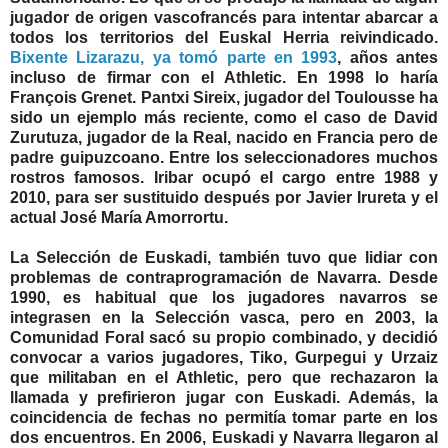
jugador de origen vascofrancés para intentar abarcar a
todos los territorios del Euskal Herria reivindicado.
Bixente Lizarazu, ya tomó parte en 1993
, años antes
incluso de firmar con el Athletic. En 1998 lo haría
François Grenet. Pantxi Sireix, jugador del Toulousse ha
sido un ejemplo más reciente, como el caso de David
Zurutuza, jugador de la Real, nacido en Francia pero de
padre guipuzcoano. Entre los seleccionadores muchos
rostros famosos. Iribar ocupó el cargo entre 1988 y
2010, para ser sustituido después por Javier Irureta y el
actual José María Amorrortu.
La Selección de Euskadi, también tuvo que lidiar con
problemas de contraprogramación de Navarra. Desde
1990, es habitual que los jugadores navarros se
integrasen en la Selección vasca, pero en 2003, la
Comunidad Foral sacó su propio combinado, y decidió
convocar a varios jugadores, Tiko, Gurpegui y Urzaiz
que militaban en el Athletic, pero que rechazaron la
llamada y prefirieron jugar con Euskadi. Además, la
coincidencia de fechas no permitía tomar parte en los
dos encuentros. En 2006, Euskadi y Navarra llegaron al