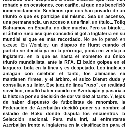
robado y en ocasiones, con cariño, al que nos benefició
inmerecidamente. Sentimos que nos han privado de un
triunfo o que es participe del mismo. Sea un ascenso,
una permanencia, un acceso a una final, un título... Tofiq
Bahramov, en España, no dice mucho. Pero su bigote...
el árbitro ruso ese que concedió el gol a Inglaterra en su
mundial sí que es más recordado.
No se lo pensó en
exceso. En Wembley,
un disparo de Hurst cuando el
partido se decidía ya en la prórroga, ponía en ventaja a
Inglaterra, en la que es hasta el momento su único
triunfo mundialista, ante la RFA. El balón golpea en el
larguero, bota en la linea y es despejado. Los ingleses
amagan con celebrar el tanto, los alemanes se
mantienen firmes, y el árbitro, el suizo Dienst duda y
consulta a su linier. Ese juez de linea "ruso", en realidad
soviético, resultó haber nacido en Azerbaiján y pasaría a
la historia por su decisión de dar validez al tanto.
Y,
lejos
de haber dispuesto de futbolistas de renombre, la
Federación de Azerbaiján decidió poner su nombre al
estadio de Baku donde disputa los encuentros la
Selección nacional. Para más inri, al enfrentarse
Azerbaiján frente a Inglaterra en la clasificación para el