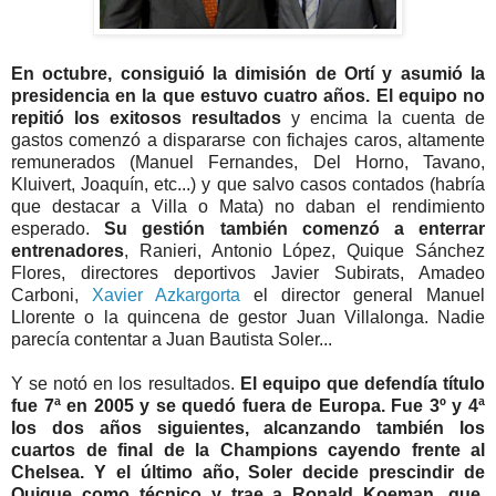
En octubre, consiguió la dimisión de Ortí y asumió la
presidencia en la que estuvo cuatro años.
El equipo no
repitió los exitosos resultados
y encima la cuenta de
gastos comenzó a dispararse con fichajes caros, altamente
remunerados (Manuel Fernandes, Del Horno, Tavano,
Kluivert, Joaquín, etc...) y que salvo casos contados (habría
que destacar a Villa o Mata) no daban el rendimiento
esperado.
Su gestión también comenzó a enterrar
entrenadores
, Ranieri, Antonio López, Quique Sánchez
Flores, directores deportivos Javier Subirats, Amadeo
Carboni,
Xavier Azkargorta
el director general Manuel
Llorente o la quincena de gestor Juan Villalonga. Nadie
parecía contentar a Juan Bautista Soler...
Y se notó en los resultados.
El equipo que defendía título
fue 7ª en 2005 y se quedó fuera de Europa. Fue 3º y 4ª
los dos años siguientes, alcanzando también los
cuartos de final de la Champions cayendo frente al
Chelsea. Y el último año, Soler decide prescindir de
Quique como técnico y trae a Ronald Koeman, que,