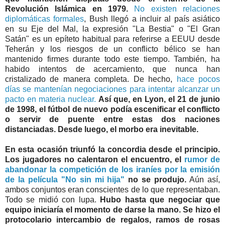
Revolución Islámica en 1979.
No existen relaciones
diplomáticas formales
, Bush llegó a incluir al país asiático
en su Eje del Mal, la expresión "La Bestia" o "El Gran
Satán" es un epíteto habitual para referirse a EEUU desde
Teherán y los riesgos de un conflicto bélico se han
mantenido firmes durante todo este tiempo. También, ha
habido intentos de acercamiento, que nunca han
cristalizado de manera completa. De hecho,
hace pocos
días se mantenían negociaciones para intentar alcanzar un
pacto en materia nuclear.
Así que, en Lyon, el 21 de junio
de 1998, el fútbol de nuevo podía escenificar el conflicto
o servir de puente entre estas dos naciones
distanciadas. Desde luego, el morbo era inevitable.
En esta ocasión triunfó la concordia desde el principio.
Los jugadores no calentaron el encuentro, el
rumor de
abandonar la competición de los iraníes por la emisión
de la película "No sin mi hija"
no se produjo.
Aún así,
ambos conjuntos eran conscientes de lo que representaban.
Todo se midió con lupa.
Hubo hasta que negociar que
equipo iniciaría el momento de darse la mano. Se hizo el
protocolario intercambio de regalos, ramos de rosas