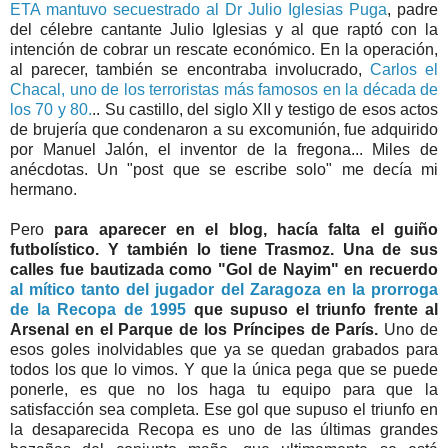
ETA mantuvo secuestrado al Dr Julio Iglesias Puga
, padre
del célebre cantante Julio Iglesias y al que raptó con la
intención de cobrar un rescate económico. En la operación,
al parecer, también se encontraba involucrado,
Carlos el
Chacal, uno de los terroristas más famosos en la década de
los 70 y 80.
.. Su castillo, del siglo XII y testigo de esos actos
de brujería que condenaron a su excomunión, fue adquirido
por Manuel Jalón, el inventor de la fregona... Miles de
anécdotas. Un "post que se escribe solo" me decía mi
hermano.
Pero
para aparecer en el blog, hacía falta el guiño
futbolístico. Y también lo tiene Trasmoz. Una de sus
calles fue bautizada como "Gol de Nayim" en recuerdo
al mítico tanto del jugador del Zaragoza en la prorroga
de la Recopa de 1995
que supuso el triunfo frente al
Arsenal en el Parque de los Príncipes de París.
Uno de
esos goles inolvidables que ya se quedan grabados para
todos los que lo vimos. Y que la única pega que se puede
ponerle, es que no los haga tu equipo para que la
satisfacción sea completa. Ese gol que supuso el triunfo en
la desaparecida Recopa es uno de las últimas grandes