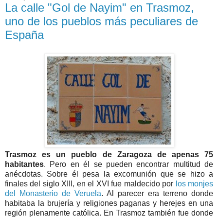
La calle "Gol de Nayim" en Trasmoz,
uno de los pueblos más peculiares de
España
Trasmoz es un pueblo de Zaragoza de apenas 75
habitantes
. Pero en él se pueden encontrar multitud de
anécdotas. Sobre él pesa la excomunión que se hizo a
finales del siglo XIII, en el XVI fue maldecido por
los monjes
del Monasterio de Veruela
. Al parecer era terreno donde
habitaba la brujería y religiones paganas y herejes en una
región plenamente católica. En Trasmoz también fue donde