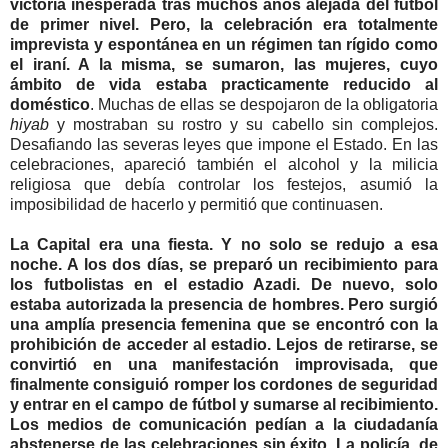
victoria inesperada tras muchos años alejada del fútbol
de primer nivel. Pero, la celebración era totalmente
imprevista y espontánea en un régimen tan rígido como
el iraní. A la misma, se sumaron, las mujeres, cuyo
ámbito de vida estaba practicamente reducido al
doméstico
. Muchas de ellas se despojaron de la obligatoria
hiyab
y mostraban su rostro y su cabello sin complejos.
Desafiando las severas leyes que impone el Estado. En las
celebraciones, apareció también el alcohol y la milicia
religiosa que debía controlar los festejos, asumió la
imposibilidad de hacerlo y permitió que continuasen.
La Capital era una fiesta. Y no solo se redujo a esa
noche. A los dos días, se preparó un recibimiento para
los futbolistas en el estadio Azadi. De nuevo, solo
estaba autorizada la presencia de hombres. Pero surgió
una amplía presencia femenina que se encontró con la
prohibición de acceder al estadio. Lejos de retirarse, se
convirtió en una manifestación improvisada, que
finalmente consiguió romper los cordones de seguridad
y entrar en el campo de fútbol y sumarse al recibimiento.
Los medios de comunicación pedían a la ciudadanía
abstenerse de las celebraciones sin éxito. La policía, de