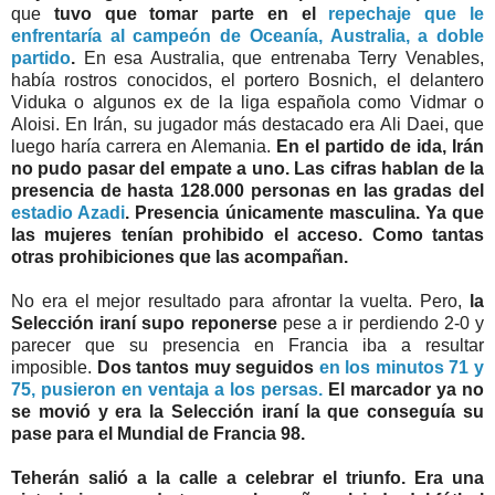
que
tuvo que tomar parte en el
repechaje que le
enfrentaría al campeón de Oceanía, Australia, a doble
partido
.
En esa Australia, que entrenaba Terry Venables,
había rostros conocidos, el portero Bosnich, el delantero
Viduka o algunos ex de la liga española como Vidmar o
Aloisi. En Irán, su jugador más destacado era Ali Daei, que
luego haría carrera en Alemania.
En el partido de ida, Irán
no pudo pasar del empate a uno. Las cifras hablan de la
presencia de hasta 128.000 personas en las gradas del
estadio Azadi
. Presencia únicamente masculina. Ya que
las mujeres tenían prohibido el acceso. Como tantas
otras prohibiciones que las acompañan.
No era el mejor resultado para afrontar la vuelta. Pero,
la
Selección iraní supo reponerse
pese a ir perdiendo 2-0 y
parecer que su presencia en Francia iba a resultar
imposible.
Dos tantos muy seguidos
en los minutos 71 y
75, pusieron en ventaja a los persas.
El marcador ya no
se movió y era la Selección iraní la que conseguía su
pase para el Mundial de Francia 98.
Teherán salió a la calle a celebrar el triunfo. Era una