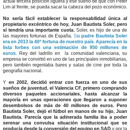
actual tercera posición liguera y ese sueño de que con Peter
Lim al frente, se pueda sacar la cabeza del pozo económico.
No sería fácil establecer la responsabilidad única al
propietario excéntrico de hoy, Juan Bautista Soler, pero
sí tendría una importante cuota.
Soler, es hijo de una de
las mayores fortunas de España.
S
u padre Bautista Soler
era en 2013 la 40ª fortuna de nuestro país. Aparecía en la
lista forbes con una estimación de 950 millones de
euros
.
Rey del ladrillo en la comunidad valenciana, su
empresa se convirtió en uno de las principales inmobiliarias,
pero también regentaba bares y salas de cine por toda la
geografía nacional.
Y
en 2002, decidió entrar con fuerza en uno de sus
sueños de juventud, el Valencia CF, primero comprando
diversos paquetes accionariales, hasta alcanzar la
mayoría en unas operaciones que llegaron a suponer
desembolsos de más de 40 millones de euros. Pero
Bautista Soler, dejó el fútbol en manos de su hijo, Juan
Bautista. Parecía que la adinerada familia iba a poder
serenar una convulsa situación institucional que se
producía desde la conversión del equipo en SAD
y por la