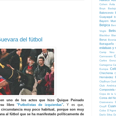
Cohen
Ávila
Boys
Badaj
Baloncesto
B
Guayaquil
B
Bayern Mun
Belgica
Ben
Betis
Vogts
Blackbur
Bla
evara del fútbol
Boruc
Bosni
Butragueño
estatuas y
Camp Nou
C
Cannavaro
Carlos Gonz
Cartagena
Ca
Cel
Europa
Chechenia
C
Hernández
CityBoys
Ciud
Club Améric
Compostela
Copa de la 
Corea del No
 en uno de los actos que hizo Quique Peinado
Craioveanu
 su libro
"Futbolistas de izquierdas"
.
Y es que,
Cuan
Cruyff
na circunstancia muy poco habitual, porque son muy
Cuba
D´Agos
ana al fútbol que se ha manifestado políticamente de
Darío Silva
D