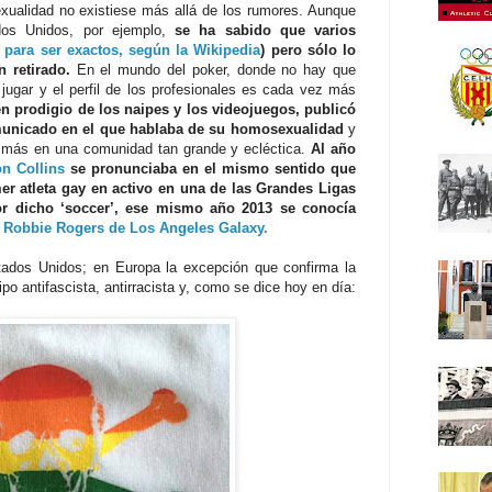
xualidad no existiese más allá de los rumores. Aunque
dos Unidos, por ejemplo,
se ha sabido que varios
 para ser exactos, según la Wikipedia
)
pero sólo lo
 retirado.
En el mundo del poker, donde no hay que
 jugar y el perfil de los profesionales es cada vez más
en prodigio de los naipes y los videojuegos, publicó
nicado en el que hablaba de su homosexualidad
y
e más en una comunidad tan grande y ecléctica.
Al año
n Collins
se pronunciaba en el mismo sentido que
mer atleta gay en activo en una de las Grandes Ligas
or dicho ‘soccer’, ese mismo año 2013 se conocía
 Robbie Rogers de Los Angeles Galaxy.
tados Unidos; en Europa la excepción que confirma la
ipo antifascista, antirracista y, como se dice hoy en día: