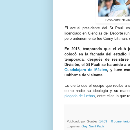
Beso entre Nevill
El actual presidente del St Pauli e
licenciado en Ciencias del Deporte (un p
pero anteriormente fue Corny Littman, d
En 2013, temporada que el club j
colocó en la fachada del estadio 
temporada, después de resistirs
División, el St Pauli se ha unido a
Guadalajara de México
, y luce es
uniforme de visitante.
Es cierto que el equipo que recibe a 
como nadie su ideología y su mane
plagada de luchas
, entre ellas la que
Publicado por
Gontxo
en
14:09
0 comentario
Etiquetas:
Gay
,
Saint Pauli