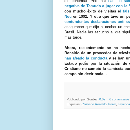
sin confirmar. Pero así
han ido su
negativa de Tamudo a jugar con la 
con mucho éxito de visitas e
l fal
Nou
en 1992. Y otra que tuvo un p
contundentes declaraciones antiisra
aseguraban que dijo al acabar un encue
Brasil. Nadie las escuchó al día sig
más tarde.
Ahora, recientemente se ha hecho
Ronaldo de un proveedor de televis
han afeado la conducta
y se han un
Estado judío por la situación de 
Cristiano no cambió la camiseta po
campo sin decir nada...
Publicado por
Gontxo
en
0:02
0 comentarios
Etiquetas:
Cristiano Ronaldo
,
Israel
,
Leyenda