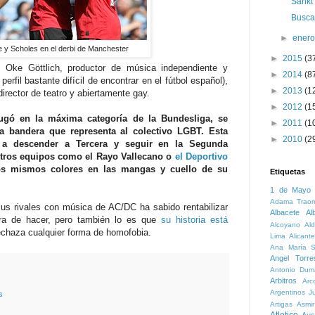
Sankt 
Busca
►
ener
e y Scholes en el derbi de Manchester
►
2015
(3
s Oke Göttlich, productor de música independiente y
►
2014
(8
erfil bastante difícil de encontrar en el fútbol español),
►
2013
(1
irector de teatro y abiertamente gay.
►
2012
(1
ugó en la máxima categoría de la Bundesliga, se
►
2011
(1
la bandera que representa al colectivo LGBT. Esta
►
2010
(2
e a descender a Tercera y seguir en la Segunda
 otros equipos como el Rayo Vallecano o
el Deportivo
os mismos colores en las mangas y cuello de su
Etiquetas
1 de Mayo
Adama Traor
sus rivales con música de AC/DC ha sabido rentabilizar
Albacete
Al
ra de hacer, pero también lo es que
su historia está
Alcoyano
Ald
 rechaza cualquier forma de homofobia.
Lima
Alicante
Ana María S
Angel Torre
Antonio Dum
Arbitros
Arc
Argentinos Ju
s
Artigas
Asmi
Atletico
Aust