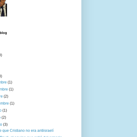
 blog
0)
3)
embre
(1)
embre
(1)
re
(2)
iembre
(1)
to
(1)
o
(2)
ro
(3)
 que Cristiano no era antiisraelí