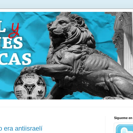
Sigueme en 
 era antiisraelí