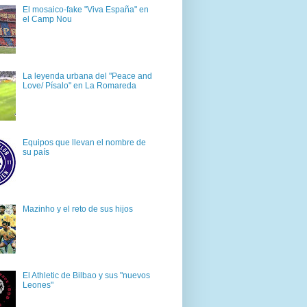
El mosaico-fake "Viva España" en
el Camp Nou
La leyenda urbana del "Peace and
Love/ Písalo" en La Romareda
Equipos que llevan el nombre de
su país
Mazinho y el reto de sus hijos
El Athletic de Bilbao y sus "nuevos
Leones"