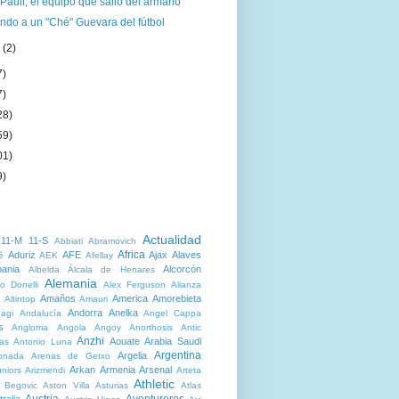
Pauli, el equipo que salió del armario
ndo a un "Ché" Guevara del fútbol
o
(2)
7)
7)
28)
59)
01)
9)
Actualidad
11-M
11-S
Abbiati
Abramovich
Africa
Aduriz
AFE
Ajax
Alaves
é
AEK
Afellay
bania
Alcorcón
Albelda
Álcala de Henares
Alemania
o Donelli
Alex Ferguson
Alianza
Amaños
America
Amorebieta
Altintop
Amauri
Andorra
Anelka
agi
Andalucía
Angel Cappa
s
Angloma
Angola
Angoy
Anorthosis
Antic
Anzhi
Aouate
Arabia Saudi
as
Antonio Luna
Argentina
Argelia
onada
Arenas de Getxo
Arkan
Armenia
Arsenal
niors
Arizmendi
Arteta
Athletic
r Begovic
Aston Villa
Asturias
Atlas
Austria
Aventureros
ralia