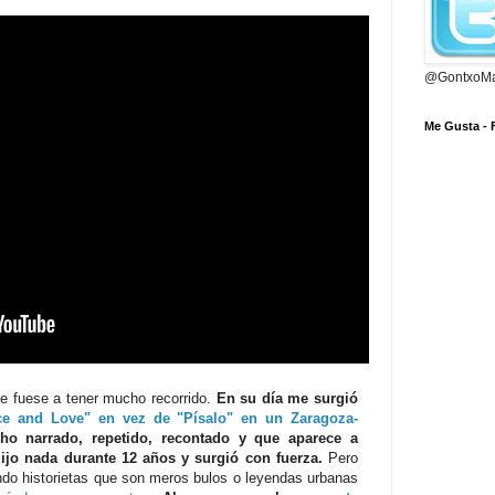
@GontxoMa
Me Gusta -
e fuese a tener mucho recorrido.
En su día me surgió
ce and Love" en vez de "Písalo" en un Zaragoza-
ho narrado, repetido, recontado y que aparece a
dijo nada durante 12 años y surgió con fuerza.
Pero
ndo historietas que son meros bulos o leyendas urbanas