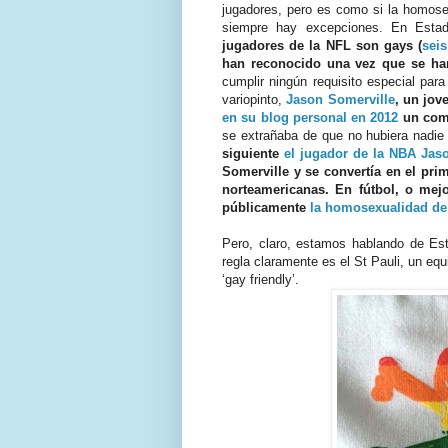
jugadores, pero es como si la homose
siempre hay excepciones. En Esta
jugadores de la NFL son gays (
seis
han reconocido una vez que se han
cumplir ningún requisito especial para
variopinto,
Jason Somerville
, un jov
en su blog personal en 2012
un comu
se extrañaba de que no hubiera nadi
siguiente
el jugador de la NBA Jaso
Somerville y se convertía en el pri
norteamericanas. En fútbol, o mej
públicamente
la homosexualidad de
Pero, claro, estamos hablando de Es
regla claramente es el St Pauli, un equ
‘gay friendly’.