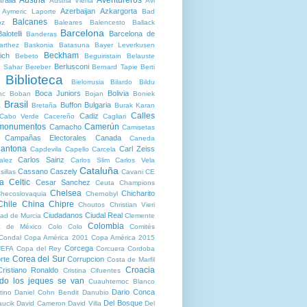
Austria Viena
Avi
Azerbaijan
Azkargorta
Aymeric Laporte
Bad
Balcanes
oz
Baleares
Balencesto
Ballack
Barcelona
alotelli
Barcelona de
Banderas
arthez
Baskonia
Batasuna
Bayer Leverkusen
Beckham
ich
Bebeto
Beguiristain
Belauste
Berlusconi
 Sahar
Bereber
Bernard Tapie
Berti
Biblioteca
Bielorrusia
Bilardo
Bildu
Boca Juniors
Bolivia
nc
Boban
Bojan
Boniek
Brasil
Buffon
Bulgaria
a
Bretaña
Burak Karan
Calles
Cadiz
Cabo Verde
Cacereño
Cagliari
 monumentos
Camerún
Camacho
Camisetas
Campañas Electorales
Canada
Caneda
antona
Carl Zeiss
Capdevila
Capello
Carcela
Carlos Sainz
alez
Carlos Slim
Carlos Vela
Cataluña
Cassano
Caszely
sillas
Cavani
CE
ta
Celtic
Cesar Sanchez
Ceuta
Champions
Chelsea
Chicharito
hecoslovaquia
Chernobyl
Chile
China
Chipre
Choutos
Christian Vieri
Ciudadanos
Ciudal Real
ad de Murcia
Clemente
Colombia
a de México
Colo Colo
Comités
Condal
Copa América 2001
Copa América 2015
Corcega
UEFA
Copa del Rey
Corcuera
Cordoba
Corea del Sur
rte
Corrupcion
Costa de Marfil
Croacia
Cristiano Ronaldo
Cristina Cifuentes
do los jeques se van
Cuauhtemoc Blanco
Dario Conca
tino
Daniel Cohn Bendit
Danubio
Del Bosque
aucik
David Cameron
David Villa
Del