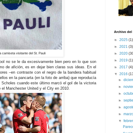
Archivo del
►
2025
(1)
►
2021
(3)
►
2020
(3
a camiseta visitante del St. Pauli
►
2019
(1)
útbol no se le da excesivamente bien pero en lo que son
mo de afición, es en dejar bien claras sus ideas. En el
►
2017
(4)
ores –en contraste con el negro de la bandera habitual
▼
2016
(1
 ellos en la pancarta (en la foto de arriba) que reproducía
►
dici
 Scholes cuando este último marcó el gol de la victoria
►
novi
e el Manchester United y el City en 2010.
►
octub
►
sept
►
agos
►
marz
▼
febre
Parece