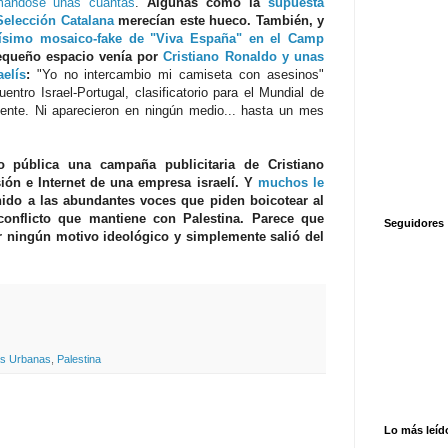
mándose unas cuantas
.
Algunas como la
supuesta
Selección Catalana
merecían este hueco. También, y
sísimo mosaico-fake de "Viva España" en el Camp
equeño espacio venía por
Cristiano Ronaldo y unas
elís
:
"Yo no intercambio mi camiseta con asesinos"
ntro Israel-Portugal, clasificatorio para el Mundial de
uiente. Ni aparecieron en ningún medio... hasta un mes
 pública una campaña publicitaria de Cristiano
ión e Internet de una empresa israelí. Y
muchos le
ido a las abundantes voces que piden boicotear al
conflicto que mantiene con Palestina. Parece que
Seguidores
r ningún motivo ideológico y simplemente salió del
s Urbanas
,
Palestina
Lo más leíd