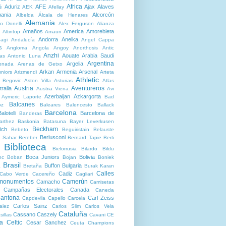
Africa
Aduriz
AFE
Ajax
Alaves
é
AEK
Afellay
bania
Alcorcón
Albelda
Álcala de Henares
Alemania
o Donelli
Alex Ferguson
Alianza
Amaños
America
Amorebieta
Altintop
Amauri
Andorra
Anelka
agi
Andalucía
Angel Cappa
s
Angloma
Angola
Angoy
Anorthosis
Antic
Anzhi
Aouate
Arabia Saudi
as
Antonio Luna
Argentina
Argelia
onada
Arenas de Getxo
Arkan
Armenia
Arsenal
niors
Arizmendi
Arteta
Athletic
r Begovic
Aston Villa
Asturias
Atlas
Austria
Aventureros
ralia
Austria Viena
Avi
Azerbaijan
Azkargorta
Aymeric Laporte
Bad
Balcanes
oz
Baleares
Balencesto
Ballack
Barcelona
alotelli
Barcelona de
Banderas
arthez
Baskonia
Batasuna
Bayer Leverkusen
Beckham
ich
Bebeto
Beguiristain
Belauste
Berlusconi
 Sahar
Bereber
Bernard Tapie
Berti
Biblioteca
Bielorrusia
Bilardo
Bildu
Boca Juniors
Bolivia
nc
Boban
Bojan
Boniek
Brasil
Buffon
Bulgaria
a
Bretaña
Burak Karan
Calles
Cadiz
Cabo Verde
Cacereño
Cagliari
 monumentos
Camerún
Camacho
Camisetas
Campañas Electorales
Canada
Caneda
antona
Carl Zeiss
Capdevila
Capello
Carcela
Carlos Sainz
alez
Carlos Slim
Carlos Vela
Cataluña
Cassano
Caszely
sillas
Cavani
CE
ta
Celtic
Cesar Sanchez
Ceuta
Champions