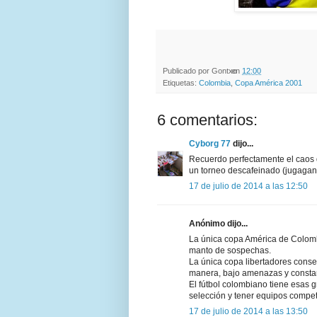
Publicado por
Gontxo
en
12:00
Etiquetas:
Colombia
,
Copa América 2001
6 comentarios:
Cyborg 77
dijo...
Recuerdo perfectamente el caos
un torneo descafeinado (jugagando
17 de julio de 2014 a las 12:50
Anónimo dijo...
La única copa América de Colombi
manto de sospechas.
La única copa libertadores cons
manera, bajo amenazas y consta
El fútbol colombiano tiene esas
selección y tener equipos compe
17 de julio de 2014 a las 13:50