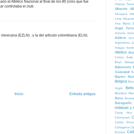
anó el Atlético Nacional al final de los 80 (creo que fue
Adama Traor
r controlaba el club.
Albacete
Al
Alcoyano
Ald
Lima
Alicante
Ana María S
Angel Torre
Antonio Dum
es mexicana (EZLN) , y la del articulo colombiana (ELN).
Arbitros
Arc
Argentinos Ju
Artigas
Asmi
Atletico
Aust
Cohen
Ávila
Boys
Badaj
Baloncesto
B
Guayaquil
B
Bayern Mun
Belgica
Ben
Betis
Vogts
Blackbur
Bla
Inicio
Entrada antigua
Boruc
Bosni
Butragueño
estatuas y
Camp Nou
C
Cannavaro
Carlos Gonz
Cartagena
Ca
Cel
Europa