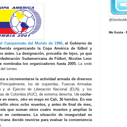
@GontxoMa
Me Gusta -
r el Campeonato del Mundo de 1986
, el Gobierno de
herida organizando la Copa América de fútbol y
os antes. La designación, procedía de lejos, ya que
onfederación Sudamericana de Fútbol, Nicolas Leoz
ue nombraba los organizadores hasta 2005.
La sede
del torneo.
za a incrementarse la actividad armada de diversos
rincipalmente, los de izquierdas, Fuerzas Armadas
 y el Ejercito de Liberación Nacional (ELN), y los
idas de Colombia (AUC), de extrema derecha. U
n coche-
 en enero, otro en mayo en Cali, 36 heridos. En ese
llín otros ocho muertos, y antes de final de mes,
gota que suman otros cuatro muertos y amplían la
an en centenares. La situación de inseguridad es
icana decide reunirse para evaluar la conveniencia
.