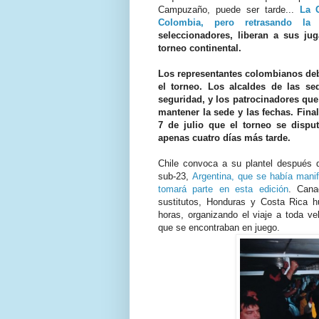
Campuzaño, puede ser tarde...
La C
Colombia, pero retrasando la 
seleccionadores, liberan a sus j
torneo continental.
Los representantes colombianos deb
el torneo. Los alcaldes de las s
seguridad, y los patrocinadores qu
mantener la sede y las fechas. Fin
7 de julio que el torneo se dispu
apenas cuatro días más tarde.
Chile convoca a su plantel después d
sub-23,
Argentina, que se había manif
tomará parte en esta edición
. Cana
sustitutos, Honduras y Costa Rica 
horas, organizando el viaje a toda v
que se encontraban en juego.