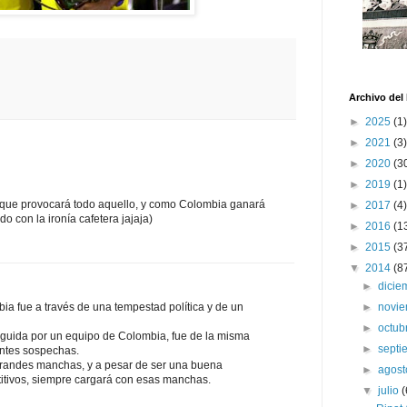
Archivo del
►
2025
(1)
►
2021
(3)
►
2020
(3
►
2019
(1)
 que provocará todo aquello, y como Colombia ganará
►
2017
(4)
 con la ironía cafetera jajaja)
►
2016
(1
►
2015
(3
▼
2014
(8
►
dici
a fue a través de una tempestad política y de un
►
novi
►
octub
eguida por un equipo de Colombia, fue de la misma
►
sept
ntes sospechas.
 grandes manchas, y a pesar de ser una buena
►
agos
titivos, siempre cargará con esas manchas.
▼
julio
(