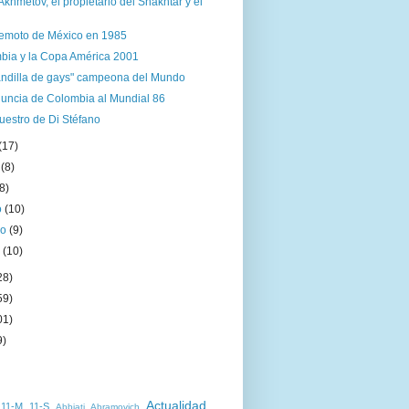
Akhmetov, el propietario del Shakhtar y el
rremoto de México en 1985
bia y la Copa América 2001
andilla de gays" campeona del Mundo
nuncia de Colombia al Mundial 86
uestro de Di Stéfano
(17)
o
(8)
(8)
o
(10)
ro
(9)
o
(10)
28)
59)
01)
9)
Actualidad
11-M
11-S
Abbiati
Abramovich