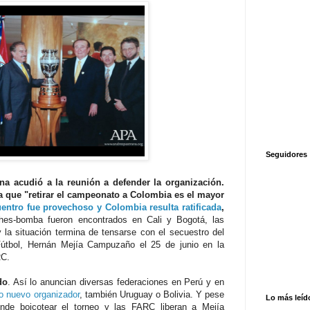
Seguidores
na acudió a la reunión a defender la organización.
a que "retirar el campeonato a Colombia es el mayor
uentro fue provechoso y Colombia resulta ratificada
,
es-bomba fueron encontrados en Cali y Bogotá, las
 la situación termina de tensarse con el secuestro del
Fútbol, Hernán Mejía Campuzaño el 25 de junio en la
RC.
do
. Así lo anuncian diversas federaciones en Perú y en
o nuevo organizador
, también Uruguay o Bolivia. Y pese
Lo más leíd
de boicotear el torneo y las FARC liberan a Mejía