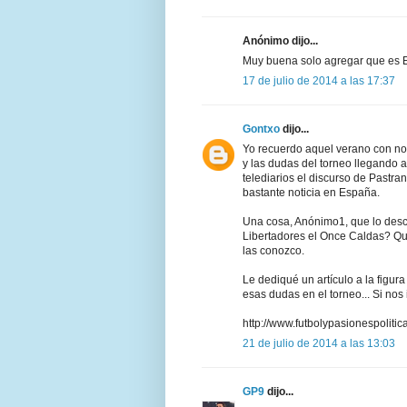
Anónimo dijo...
Muy buena solo agregar que es 
17 de julio de 2014 a las 17:37
Gontxo
dijo...
Yo recuerdo aquel verano con not
y las dudas del torneo llegando 
telediarios el discurso de Pastra
bastante noticia en España.
Una cosa, Anónimo1, que lo desc
Libertadores el Once Caldas? Q
las conozco.
Le dediqué un artículo a la figur
esas dudas en el torneo... Si nos i
http://www.futbolypasionespoli
21 de julio de 2014 a las 13:03
GP9
dijo...