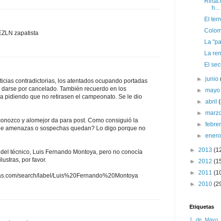
Rinat 
h...
El te
Colom
EZLN zapatista
La "p
La re
El sec
►
junio
icias contradictorias, los atentados ocupando portadas
a darse por cancelado. También recuerdo en los
►
may
na pidiendo que no retirasen el campeonato. Se le dio
►
abril
►
marz
onozco y alomejor da para post. Como consiguió la
►
febre
ue amenazas o sospechas quedan? Lo digo porque no
►
ener
►
2013
(1
a del técnico, Luis Fernando Montoya, pero no conocía
lustras, por favor.
►
2012
(1
►
2011
(1
ticas.com/search/label/Luis%20Fernando%20Montoya
►
2010
(2
Etiquetas
1 de Mayo