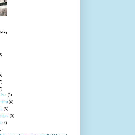
 blog
0)
3)
7)
7)
embre
(1)
embre
(6)
re
(3)
iembre
(6)
to
(3)
6)