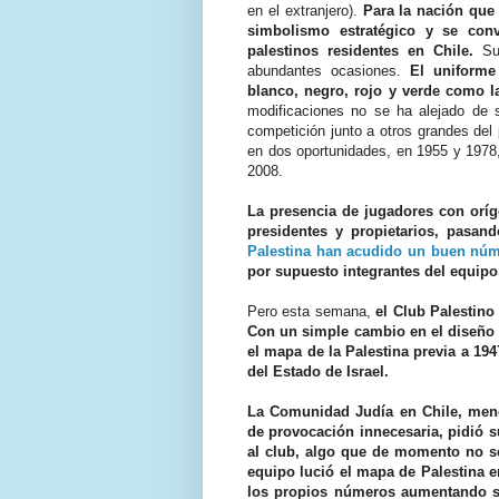
en el extranjero).
Para la nación que 
simbolismo estratégico y se con
palestinos residentes en Chile.
Sus
abundantes ocasiones.
El uniforme
blanco, negro, rojo y verde como l
modificaciones no se ha alejado de 
competición junto a otros grandes de
en dos oportunidades, en 1955 y 1978
2008.
La presencia de jugadores con oríg
presidentes y propietarios, pasan
Palestina han acudido un buen núm
por supuesto integrantes del equipo
Pero esta semana,
el Club Palestino
Con un simple cambio en el diseño 
el mapa de la Palestina previa a 19
del Estado de Israel.
La Comunidad Judía en Chile, menor
de provocación innecesaria, pidió s
al club, algo que de momento no se
equipo lució el mapa de Palestina e
los propios números aumentando su 