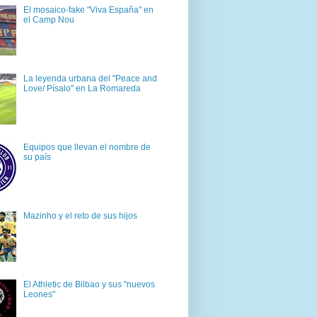
El mosaico-fake "Viva España" en
el Camp Nou
La leyenda urbana del "Peace and
Love/ Písalo" en La Romareda
Equipos que llevan el nombre de
su país
Mazinho y el reto de sus hijos
El Athletic de Bilbao y sus "nuevos
Leones"