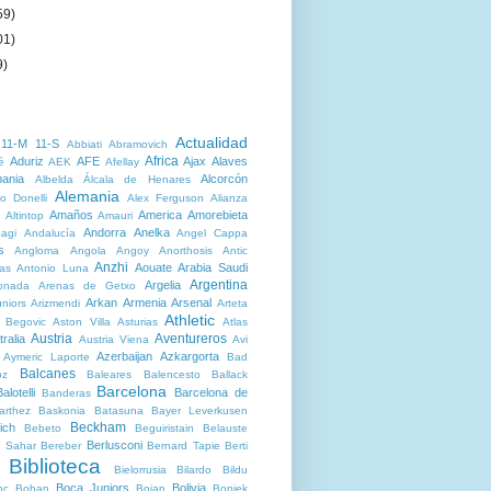
59)
01)
9)
Actualidad
11-M
11-S
Abbiati
Abramovich
Africa
Aduriz
AFE
Ajax
Alaves
é
AEK
Afellay
bania
Alcorcón
Albelda
Álcala de Henares
Alemania
o Donelli
Alex Ferguson
Alianza
Amaños
America
Amorebieta
Altintop
Amauri
Andorra
Anelka
agi
Andalucía
Angel Cappa
s
Angloma
Angola
Angoy
Anorthosis
Antic
Anzhi
Aouate
Arabia Saudi
as
Antonio Luna
Argentina
Argelia
onada
Arenas de Getxo
Arkan
Armenia
Arsenal
niors
Arizmendi
Arteta
Athletic
r Begovic
Aston Villa
Asturias
Atlas
Austria
Aventureros
ralia
Austria Viena
Avi
Azerbaijan
Azkargorta
Aymeric Laporte
Bad
Balcanes
oz
Baleares
Balencesto
Ballack
Barcelona
alotelli
Barcelona de
Banderas
arthez
Baskonia
Batasuna
Bayer Leverkusen
Beckham
ich
Bebeto
Beguiristain
Belauste
Berlusconi
 Sahar
Bereber
Bernard Tapie
Berti
Biblioteca
Bielorrusia
Bilardo
Bildu
Boca Juniors
Bolivia
nc
Boban
Bojan
Boniek