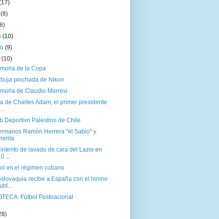
(17)
o
(8)
(8)
o
(10)
ro
(9)
o
(10)
moria de la Copa
rbuja pinchada de Nikon
moria de Claudio Morresi
a de Charles Adam, el primer presidente
...
b Deportivo Palestino de Chile
ermanos Ramón Herrera "el Sabio" y
rerita
intento de lavado de cara del Lazio en
0 ...
bol en el régimen cubano
slovaquia recibe a España con el himno
ubl...
OTECA: Fútbol Postnacional
28)