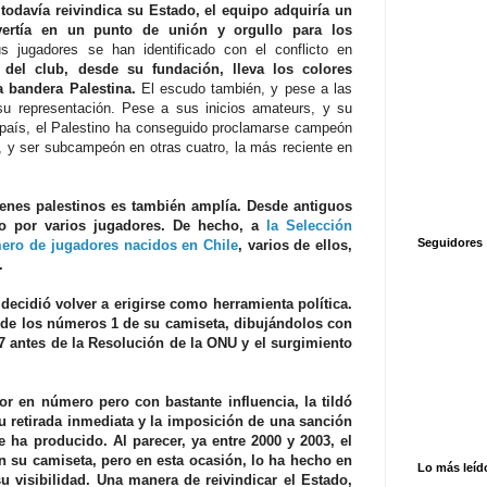
todavía reivindica su Estado, el equipo adquiría un
vertía en un punto de unión y orgullo para los
 jugadores se han identificado con el conflicto en
 del club, desde su fundación, lleva los colores
a bandera Palestina.
El escudo también, y pese a las
su representación. Pese a sus inicios amateurs, y su
l país, el Palestino ha conseguido proclamarse campeón
, y ser subcampeón en otras cuatro, la más reciente en
enes palestinos es también amplía. Desde antiguos
do por varios jugadores. De hecho, a
la Selección
Seguidores
ero de jugadores nacidos en Chile
, varios de ellos,
.
 decidió volver a erigirse como herramienta política.
de los números 1 de su camiseta, dibujándolos con
47 antes de la Resolución de la ONU y el surgimiento
 en número pero con bastante influencia, la tildó
u retirada inmediata y la imposición de una sanción
 ha producido. Al parecer, ya entre 2000 y 2003, el
n su camiseta, pero en esta ocasión, lo ha hecho en
Lo más leíd
visibilidad. Una manera de reivindicar el Estado,