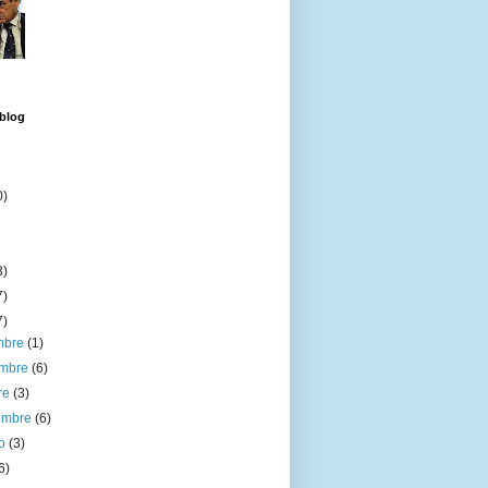
 blog
0)
3)
7)
7)
embre
(1)
embre
(6)
re
(3)
iembre
(6)
to
(3)
6)