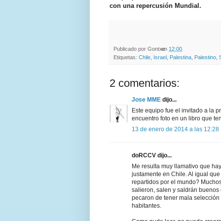
con una repercusión Mundial.
Publicado por
Gontxo
en
12:00
Etiquetas:
Chile
,
Israel
,
Palestina
,
Palestino
,
2 comentarios:
Jose MME
dijo...
Este equipo fue el invitado a la p
encuentro foto en un libro que te
13 de enero de 2014 a las 12:28
doRCCV dijo...
Me resulta muy llamativo que h
justamente en Chile. Al igual qu
repartidos por el mundo? Muchos
salieron, salen y saldrán buen
pecaron de tener mala selección 
habitantes.