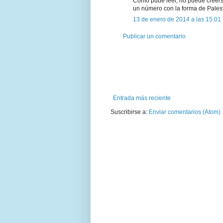
Como pude leer, no puede creerse
un número con la forma de Palest
13 de enero de 2014 a las 15:01
Publicar un comentario
Entrada más reciente
Suscribirse a:
Enviar comentarios (Atom)