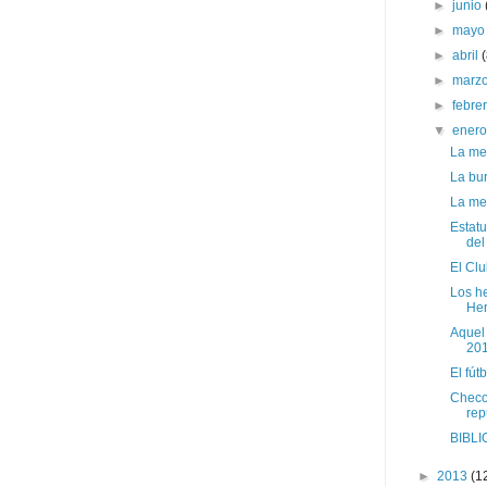
►
junio
►
may
►
abril
►
marz
►
febre
▼
ener
La me
La bu
La me
Estatu
del 
El Clu
Los h
Her
Aquel 
201
El fút
Checo
rep
BIBLI
►
2013
(1