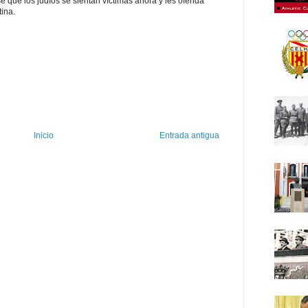
 que los judíos se sientan víctimas ahora y les ofenda
ina.
Inicio
Entrada antigua