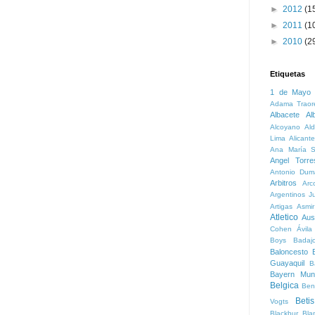
►
2012
(1
►
2011
(1
►
2010
(2
Etiquetas
1 de Mayo
Adama Traor
Albacete
Al
Alcoyano
Ald
Lima
Alicante
Ana María S
Angel Torre
Antonio Dum
Arbitros
Arc
Argentinos Ju
Artigas
Asmi
Atletico
Aust
Cohen
Ávila
Boys
Badaj
Baloncesto
B
Guayaquil
B
Bayern Mun
Belgica
Ben
Betis
Vogts
Blackbur
Bla