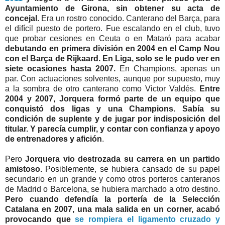
Ayuntamiento de Girona, sin obtener su acta de
concejal.
Era un rostro conocido. Canterano del Barça, para
el difícil puesto de portero. Fue escalando en el club, tuvo
que probar cesiones en Ceuta o en Mataró para acabar
debutando en primera división en 2004 en el Camp Nou
con el Barça de Rijkaard. En Liga, solo se le pudo ver en
siete ocasiones hasta 2007.
En Champions, apenas un
par. Con actuaciones solventes, aunque por supuesto, muy
a la sombra de otro canterano como Victor Valdés.
Entre
2004 y 2007, Jorquera formó parte de un equipo que
conquistó dos ligas y una Champions. Sabía su
condición de suplente y de jugar por indisposición del
titular. Y parecía cumplir, y contar con confianza y apoyo
de entrenadores y afición
.
Pero
Jorquera vio destrozada su carrera en un partido
amistoso.
Posiblemente, se hubiera cansado de su papel
secundario en un grande y como otros porteros canteranos
de Madrid o Barcelona, se hubiera marchado a otro destino.
Pero cuando defendía la portería de la Selección
Catalana en 2007, una mala salida en un corner, acabó
provocando que
se rompiera el ligamento cruzado y