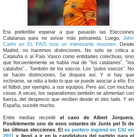
Era preferible esperar a que pasarán las Elecciones
Catalanas para no avivar más polvareda. Luego,
John
Carlin en EL PAIS hizo un interesante resumen
. Desde
Madrid, no hacemos distinciones. No solo se critica a
Cataluña o al País Vasco como entidades colectivas, sino
que frecuentemente se habla mal de "los catalanes", "los
catalufos"... También de los vascos. Los "putos vascos". No
se hacen distinciones. Se dispara así. Y si hay que
inclinarse, se odia a todo lo que se puede asociar a ello. En
el fútbol, por ejemplo, a sus equipos. Pero así, con muchas
cosas. A veces, los separatismos también se alimentan con
fuerza, del desprecio que reciben desde el otro lado. Y en
España, sucede mucho.
Entre medias recordé
el caso de Albert Jorquera.
Posiblemente uno de esos votantes de Junts pel Si de
las últimas elecciones. El
ex portero ingresó en CiU en
2011
y llegó a ir en la candidatura del partido para el