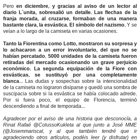
Pero
en diciembre, y gracias al aviso de un lector al
diario L´unita, sobresalió un detalle. Las flechas de la
franja morada, al cruzarse, formaban de una manera
bastante clara, la esvástica. El símbolo del nazismo.
Y se
veían a lo largo de la camiseta en varias ocasiones.
Tanto la Fiorentina como Lotto, mostraron su sorpresa y
lo achacaron a un error involuntario, del que no se
habían percatado. 5000 unidades de la camiseta fueron
retiradas del mercado ocasionando un grave perjuicio
económico. La segunda equipación de la Fiore con
esvásticas, se sustituyó por una completamente
blanca
... Las dudas y sospechas sobre la intencionalidad
de la camiseta no lograron disiparse y quedó una sombra de
suscipacia sobre si la esvástica se había colocado adrede.
Por si fuera poco, el equipo de Florencia, terminó
descendiendo a final de temporada...
Agradecer por el aviso de una historia que desconocía, a
Rinat Rafaé @ColussoKukleta al que junto a José MME
(@Josemmariscal, y al que también tendré que ir
agradeciendo otros artículos, podéis leer (y disfrutar) en