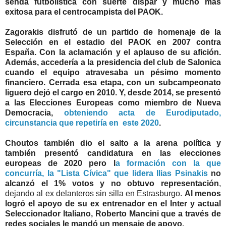
senda futbolística con suerte dispar y mucho más
exitosa para el centrocampista del PAOK.
Zagorakis disfrutó de un partido de homenaje de la
Selección en el estadio del PAOK en 2007 contra
España. Con la aclamación y el aplauso de su afición.
Además, accedería a la presidencia del club de Salonica
cuando el equipo atravesaba un pésimo momento
financiero. Cerrada esa etapa, con un subcampeonato
liguero dejó el cargo en 2010. Y, desde 2014, se presentó
a las Elecciones Europeas como miembro de Nueva
Democracia,
obteniendo acta de Eurodiputado,
circunstancia que repetiría en este 2020
.
Choutos también dio el salto a la arena política y
también presentó candidatura en las elecciones
europeas de 2020 pero l
a formación con la que
concurría, la "Lista Cívica" que lidera Ilias Psinakis
no
alcanzó el 1% votos y no obtuvo representación
,
dejando al ex delanteros sin silla en Estrasburgo.
Al menos
logró el apoyo de su ex entrenador en el Inter y actual
Seleccionador Italiano, Roberto Mancini que a través de
redes sociales le mandó un mensaje de apoyo.