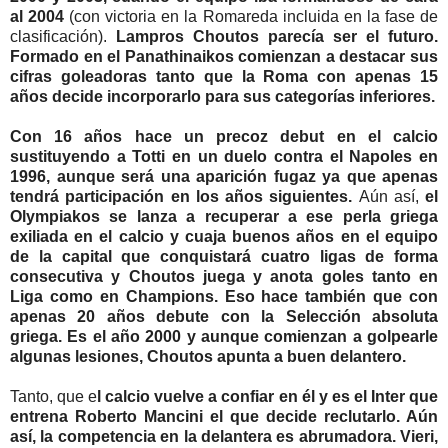
al 2004
(con victoria en la Romareda incluida en la fase de
clasificación).
Lampros Choutos parecía ser el futuro.
Formado en el Panathinaikos comienzan a destacar sus
cifras goleadoras tanto que la Roma con apenas 15
años decide incorporarlo para sus categorías inferiores.
Con 16 años hace un precoz debut en el calcio
sustituyendo a Totti en un duelo contra el Napoles en
1996, aunque será una aparición fugaz ya que apenas
tendrá participación en los años siguientes.
Aún así,
el
Olympiakos se lanza a recuperar a ese perla griega
exiliada en el calcio y cuaja buenos años en el equipo
de la capital que conquistará cuatro ligas de forma
consecutiva y Choutos juega y anota goles tanto en
Liga como en Champions. Eso hace también que con
apenas 20 años debute con la Selección absoluta
griega. Es el año 2000 y aunque comienzan a golpearle
algunas lesiones, Choutos apunta a buen delantero.
Tanto, que e
l calcio vuelve a confiar en él y es el Inter que
entrena Roberto Mancini el que decide reclutarlo. Aún
así, la competencia en la delantera es abrumadora. Vieri,