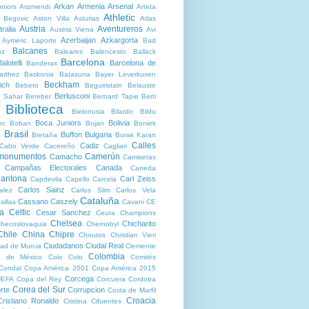
Arkan
Armenia
Arsenal
niors
Arizmendi
Arteta
Athletic
r Begovic
Aston Villa
Asturias
Atlas
Austria
Aventureros
ralia
Austria Viena
Avi
Azerbaijan
Azkargorta
Aymeric Laporte
Bad
Balcanes
oz
Baleares
Balencesto
Ballack
Barcelona
alotelli
Barcelona de
Banderas
arthez
Baskonia
Batasuna
Bayer Leverkusen
Beckham
ich
Bebeto
Beguiristain
Belauste
Berlusconi
 Sahar
Bereber
Bernard Tapie
Berti
Biblioteca
Bielorrusia
Bilardo
Bildu
Boca Juniors
Bolivia
nc
Boban
Bojan
Boniek
Brasil
Buffon
Bulgaria
a
Bretaña
Burak Karan
Calles
Cadiz
Cabo Verde
Cacereño
Cagliari
 monumentos
Camerún
Camacho
Camisetas
Campañas Electorales
Canada
Caneda
antona
Carl Zeiss
Capdevila
Capello
Carcela
Carlos Sainz
alez
Carlos Slim
Carlos Vela
Cataluña
Cassano
Caszely
sillas
Cavani
CE
ta
Celtic
Cesar Sanchez
Ceuta
Champions
Chelsea
Chicharito
hecoslovaquia
Chernobyl
Chile
China
Chipre
Choutos
Christian Vieri
Ciudadanos
Ciudal Real
ad de Murcia
Clemente
Colombia
a de México
Colo Colo
Comités
Condal
Copa América 2001
Copa América 2015
Corcega
UEFA
Copa del Rey
Corcuera
Cordoba
Corea del Sur
rte
Corrupcion
Costa de Marfil
Croacia
Cristiano Ronaldo
Cristina Cifuentes