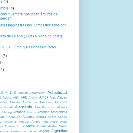
re
(4)
iembre
(4)
coni "Siempre nos tocan árbitros de
uierda"
etes negros tras los últimos fusilados por
alty de Iuliano (Juve) a Ronaldo (Inter)
..
OTECA: Fútbol y Pasiones Políticas
to
(3)
2)
(4)
Actualidad
11-M
11-S
Abbiati
Abramovich
Africa
Aduriz
AFE
Ajax
Alaves
é
AEK
Afellay
bania
Alcorcón
Albelda
Álcala de Henares
Alemania
o Donelli
Alex Ferguson
Alianza
Amaños
America
Amorebieta
Altintop
Amauri
Andorra
Anelka
agi
Andalucía
Angel Cappa
s
Angloma
Angola
Angoy
Anorthosis
Antic
Anzhi
Aouate
Arabia Saudi
as
Antonio Luna
Argentina
Argelia
onada
Arenas de Getxo