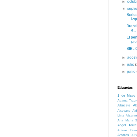
►
octub
▼
sept
Berlus
izq
Brazal
e...
El pen
pro.
BIBLI
►
agos
►
julio
(
►
junio
Etiquetas
1 de Mayo
Adama Traor
Albacete
Al
Alcoyano
Ald
Lima
Alicante
Ana María S
Angel Torre
Antonio Dum
Arbitros
Arc