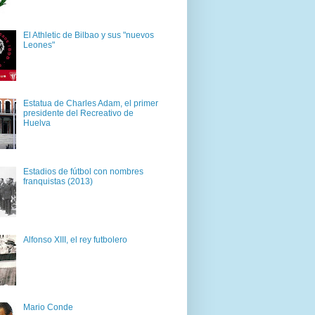
El Athletic de Bilbao y sus "nuevos
Leones"
Estatua de Charles Adam, el primer
presidente del Recreativo de
Huelva
Estadios de fútbol con nombres
franquistas (2013)
Alfonso XIII, el rey futbolero
Mario Conde