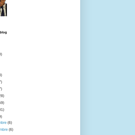
 blog
0)
3)
7)
7)
28)
59)
01)
9)
embre
(6)
embre
(6)