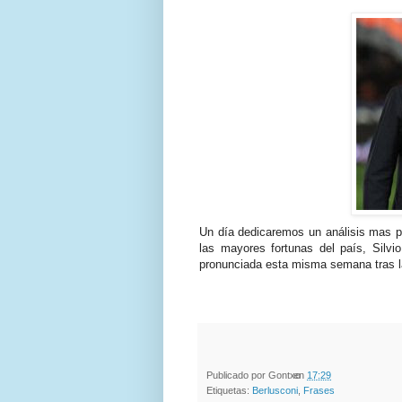
Un
día
dedicaremos un
análisis
mas pro
las mayores fortunas del
país
,
Silvio
pronunciada esta misma semana tras l
Publicado por
Gontxo
en
17:29
Etiquetas:
Berlusconi
,
Frases