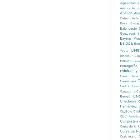
Argentinos Ju
Artigas
Asmi
Atletico
Aust
Cohen
Ávila
Boys
Badaj
Baloncesto
B
Guayaquil
B
Bayern Mun
Belgica
Ben
Betis
Vogts
Blackbur
Bla
Boruc
Bosni
Butragueño
estatuas y
Camp Nou
C
Cannavaro
Carlos Gonz
Cartagena
Ca
Cel
Europa
Chechenia
C
Hernández
CityBoys
Ciud
Club Améric
Compostela
Copa de la 
Corea del No
Craioveanu