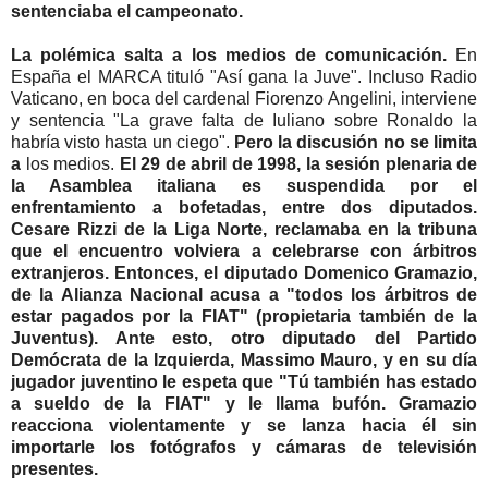
sentenciaba el campeonato.
La polémica salta a los medios de
comunicación
.
En
España el MARCA tituló "Así gana la
Juve
". Incluso Radio
Vaticano, en boca del cardenal
Fiorenzo
Angelini
, interviene
y sentencia "La grave falta de
Iuliano
sobre
Ronaldo
la
habría visto hasta un ciego".
Pero la discusión no se limita
a
los medios.
El 29 de abril de 1998, la sesión plenaria de
la Asamblea italiana es suspendida por el
enfrentamiento a bofetadas, entre dos diputados.
Cesare
Rizzi
de la Liga Norte, reclamaba en la tribuna
que el encuentro volviera a
celebrarse
con árbitros
extranjeros. Entonces, el diputado
Domenico
Gramazio
,
de la Alianza Nacional acusa a "todos los árbitros de
estar pagados por la
FIAT
" (propietaria también de la
Juventus
). Ante esto, otro diputado del Partido
Demócrata de la Izquierda,
Massimo
Mauro, y en su día
jugador
juventino
le espeta que "Tú también has estado
a sueldo de la
FIAT
" y le llama bufón.
Gramazio
reacciona violentamente y se lanza hacia él sin
importarle los fotógrafos y cámaras de televisión
presentes.