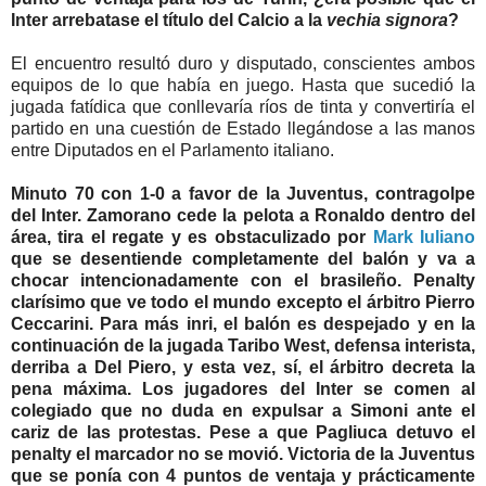
Inter
arrebatase el título del Calcio a la
vechia
signora
?
El encuentro resultó duro y disputado, conscientes ambos
equipos de lo que había en juego. Hasta que sucedió la
jugada fatídica que conllevaría ríos de tinta y convertiría el
partido en una cuestión de Estado llegándose a las manos
entre Diputados en el Parlamento italiano.
Minuto 70 con 1-0 a favor de la
Juventus
, contragolpe
del
Inter.
Zamorano cede la pelota a
Ronaldo
dentro del
área, tira el regate y es obstaculizado por
Mark
Iuliano
que se desentiende
completamente
del balón y va a
chocar intencionadamente con el brasileño.
Penalty
clarísimo
que ve todo el mundo excepto el árbitro
Pierro
Ceccarini
.
Para más inri, el balón es despejado y en la
continuación de la jugada
Taribo
West,
defensa
interista,
derriba a Del
Piero
, y esta vez, sí, el árbitro decreta la
pena máxima. Los jugadores del
Inter
se comen al
colegiado que no duda en expulsar a
Simoni
ante el
cariz de las protestas. Pese a que
Pagliuca
detuvo el
penalty
el marcador no se movió. Victoria de la
Juventus
que se ponía con 4 puntos de ventaja y
prácticamente