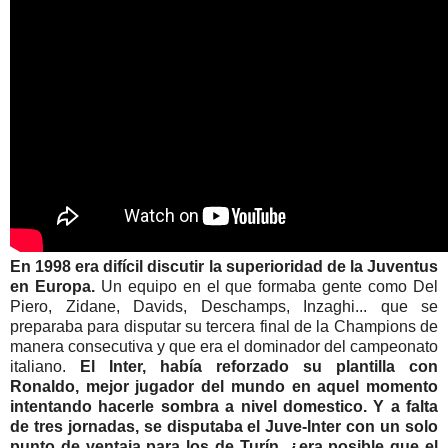
En 1998 era difícil discutir la superioridad de la
Juventus
en Europa.
Un equipo en el que formaba gente como Del
Piero
,
Zidane
,
Davids
,
Deschamps
,
Inzaghi
... que se
preparaba para disputar su tercera final de la
Champions
de
manera consecutiva y que era el dominador del campeonato
italiano.
El
Inter
, había reforzado su plantilla con
Ronaldo
, mejor jugador del mundo en aquel momento
intentando hacerle sombra a nivel domestico. Y a falta
de tres jornadas, se disputaba el
Juve
-
Inter
con un solo
punto de ventaja para los de
Turín
, ¿era posible que el