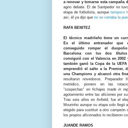
a renovar y tomarse esta campaña 
agrio debate. El de Santpedor no tuv
etapa de futbolista, aunque
tampoco h
así, él ya dijo que
no se cerraba la pue
RAFA BENITEZ
El técnico madrileño tiene un curr
Es el último entrenador que
conseguido romper el duopolio
Barcelona con los dos títulos
consiguió con el Valencia en 2002 
también ganó la Copa de la UEFA 
emprendió el salto a la Premier, 
una Champions y alcanzó otra fina
resultaron novedosos. Preparador fí
metódico, pionero en las rotacio
"sospechas" en fichajes
made in
re
agotamiento entre las aficiones por s
Tras seis años en Anfield, fue el el
Mourinho aunque su etapa solo llegó a
elegido para sustituir a otro campeón
los propios aficionados lo recibieron c
JUANDE RAMOS