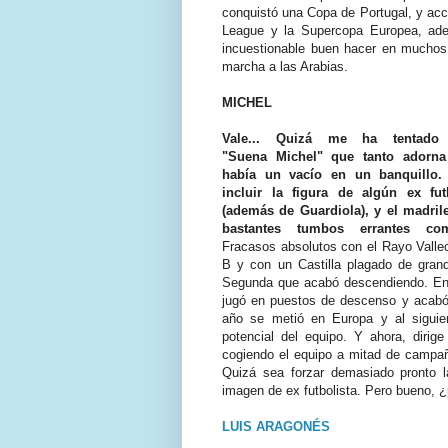
conquistó una Copa de Portugal, y acce
League y la Supercopa Europea, ade
incuestionable buen hacer en muchos
marcha a las Arabias.
MICHEL
Vale... Quizá me ha tentado
"Suena Michel" que tanto adorna 
había un vacío en un banquillo. 
incluir la figura de algún ex futb
(además de Guardiola), y el madril
bastantes tumbos errantes com
Fracasos absolutos con el Rayo Vall
B y con un Castilla plagado de gran
Segunda que acabó descendiendo. En 
jugó en puestos de descenso y acabó 
año se metió en Europa y al siguien
potencial del equipo. Y ahora, dirige
cogiendo el equipo a mitad de campa
Quizá sea forzar demasiado pronto l
imagen de ex futbolista. Pero bueno, ¿
LUIS ARAGONÉS