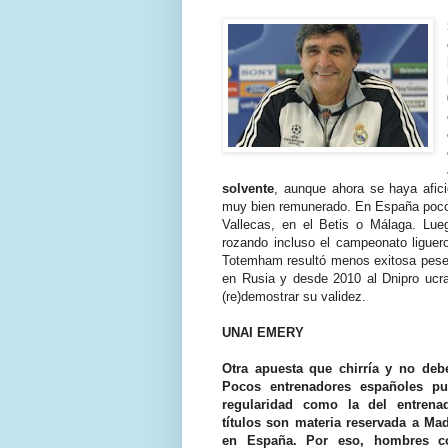
solvente
, aunque ahora se haya afic
muy bien remunerado. En España pocos
Vallecas, en el Betis o Málaga. Lueg
rozando incluso el campeonato liguer
Totemham resultó menos exitosa pese 
en Rusia y desde 2010 al Dnipro ucr
(re)demostrar su validez.
UNAI EMERY
Otra apuesta que chirría y no debe
Pocos entrenadores españoles pu
regularidad como la del entrena
títulos son materia reservada a Ma
en España. Por eso, hombres c