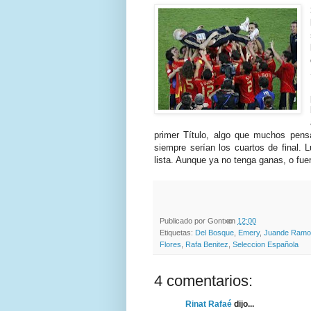
primer Título, algo que muchos pen
siempre serían los cuartos de final. 
lista. Aunque ya no tenga ganas, o fu
Publicado por
Gontxo
en
12:00
Etiquetas:
Del Bosque
,
Emery
,
Juande Ramo
Flores
,
Rafa Benitez
,
Seleccion Española
4 comentarios:
Rinat Rafaé
dijo...