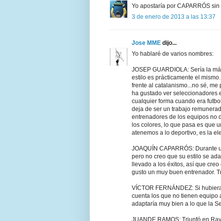
Yo apostaría por CAPARRÓS sin 
3 de enero de 2013 a las 13:37
Jose MME
dijo...
Yo hablaré de varios nombres:
JOSEP GUARDIOLA: Sería la más 
estilo es prácticamente el mismo.
frente al catalanismo...no sé, m
ha gustado ver seleccionadores e
cualquier forma cuando era futbol
deja de ser un trabajo remunerad
entrenadores de los equipos no 
los colores, lo que pasa es que un
atenemos a lo deportivo, es la e
JOAQUÍN CAPARRÓS: Durante un t
pero no creo que su estilo se ad
llevado a los éxitos, así que creo
gusto un muy buen entrenador. Tr
VÍCTOR FERNÁNDEZ: Si hubiera 
cuenta los que no tienen equipo a
adaptaría muy bien a lo que la 
JUANDE RAMOS: Triunfó en Rayo, B