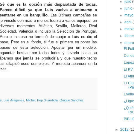
►
julio
(
Sé que es la opción más disparatada de todas.
►
junio
Parece difícil ya que Luis vuelva a animarse a
sentarse en un banquillo.
Las últimas campañas se
►
may
le vinculó con más o menos fuerza a varios equipos, en
►
abril
diversos momentos. Atlético, Sevilla, Mallorca, Real
►
marz
Sociedad, Valencia o incluso la Selección de Portugal.
►
febre
Pero o la cosa no terminó de cuajar o Luis no dio el
paso. Pero en el fondo, él fue el primero en poner las
▼
ener
bases de esta Selección. Apostar por un modelo,
El Fút
aguantar hostias por todos lados y llevarla hacia su
Del es
sábamos que jamás se produciría y que nuestro techo
López
Luis dilapidó esos complejos. Y merecía aparecer en la
erzas.
El KV
El Ath
El Cl
(Pa
Evoluc
s
,
Luis Aragones
,
Michel
,
Pep Guardiola
,
Quique Sanchez
¿Liga
¿Quién
Ro.
BIBLI
►
2012
(1