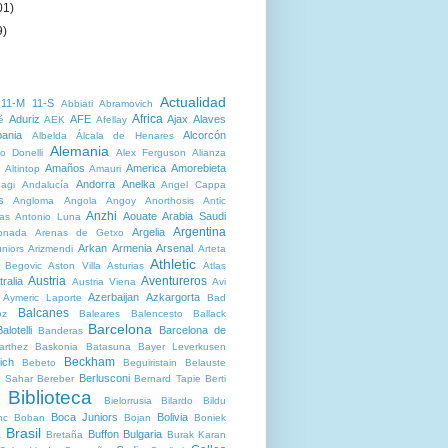
01)
9)
Actualidad
11-M
11-S
Abbiati
Abramovich
Africa
Aduriz
AFE
Ajax
Alaves
é
AEK
Afellay
bania
Alcorcón
Albelda
Álcala de Henares
Alemania
o Donelli
Alex Ferguson
Alianza
Amaños
America
Amorebieta
Altintop
Amauri
Andorra
Anelka
agi
Andalucía
Angel Cappa
s
Angloma
Angola
Angoy
Anorthosis
Antic
Anzhi
Aouate
Arabia Saudi
as
Antonio Luna
Argentina
Argelia
onada
Arenas de Getxo
Arkan
Armenia
Arsenal
niors
Arizmendi
Arteta
Athletic
r Begovic
Aston Villa
Asturias
Atlas
Austria
Aventureros
ralia
Austria Viena
Avi
Azerbaijan
Azkargorta
Aymeric Laporte
Bad
Balcanes
oz
Baleares
Balencesto
Ballack
Barcelona
alotelli
Barcelona de
Banderas
arthez
Baskonia
Batasuna
Bayer Leverkusen
Beckham
ich
Bebeto
Beguiristain
Belauste
Berlusconi
 Sahar
Bereber
Bernard Tapie
Berti
Biblioteca
Bielorrusia
Bilardo
Bildu
Boca Juniors
Bolivia
nc
Boban
Bojan
Boniek
Brasil
Buffon
Bulgaria
a
Bretaña
Burak Karan