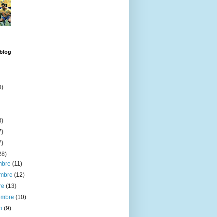
 blog
0)
3)
7)
7)
28)
embre
(11)
embre
(12)
re
(13)
iembre
(10)
to
(9)