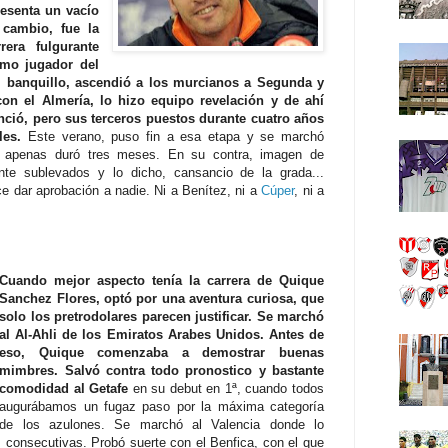
resenta un vacío
cambio, fue la
rera fulgurante
mo jugador del
l banquillo, ascendió a los murcianos a Segunda y
on el Almería, lo hizo equipo revelación y de ahí
nció, pero sus terceros puestos durante cuatro años
les.
Este verano, puso fin a esa etapa y se marchó
 apenas duró tres meses. En su contra, imagen de
nte sublevados y lo dicho, cansancio de la grada...
 dar aprobación a nadie. Ni a Benítez, ni a
Cúper
, ni a
Cuando mejor aspecto tenía la carrera de Quique
Sanchez Flores, optó por una aventura curiosa, que
solo los pretrodolares parecen justificar. Se marchó
al Al-Ahli de los Emiratos Arabes Unidos. Antes de
eso, Quique comenzaba a demostrar buenas
mimbres.
Salvó contra todo pronostico y bastante
comodidad al Getafe
en su debut en 1ª, cuando todos
augurábamos un fugaz paso por la máxima categoría
de los azulones. Se marchó al Valencia donde lo
 consecutivas. Probó suerte con el Benfica, con el que