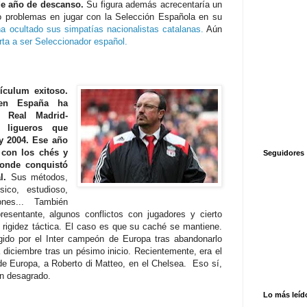
de año de descanso.
Su figura además acrecentaría un
o problemas en jugar con la Selección Española en su
a ocultado sus simpatías nacionalistas catalanas.
Aún
rta a ser Seleccionador español.
ículum exitoso.
 en España ha
 Real Madrid-
 ligueros que
y 2004. Ese año
con los chés y
Seguidores
donde conquistó
l.
Sus métodos,
sico, estudioso,
nes... También
presentante, algunos conflictos con jugadores y cierto
u rigidez táctica. El caso es que su caché se mantiene.
egido por el Inter campeón de Europa tras abandonarlo
 diciembre tras un pésimo inicio. Recientemente, era el
 de Europa, a Roberto di Matteo, en el Chelsea. Eso sí,
on desagrado.
Lo más leíd