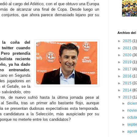
dió al cargo del Atlético, con el que obtuvo una Europa
más de alcanzar una final de Copa. Desde luego un
 conjuntos, que ahora parece demasiado lejano por su
Archivo del
►
2025
(1)
 la coña del
twitter cuando
►
2021
(3)
Pero pretendía
►
2020
(3
olista reciente
►
2019
(1)
eño, ya ha dado
►
2017
(4)
o entrenador.
ecano en Segunda
►
2016
(1
des jugadores en
►
2015
(3
el Getafe, se la
►
2014
(8
salvándolo, otro
te, de nuevo sufrió hasta la última jornada pese al
▼
2013
(1
 al Sevilla, tras un primer año bastante flojo, aunque
►
dici
ña se presentan dudosas expectativas esta temporada.
►
novi
a candidatura a la Selección, más auspiciado por su
►
octub
porque no meterle entre los candidatos?
►
sept
►
agos