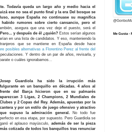
te. Todavía queda un largo año y medio hacia el
izá ese no sea el punto final y la era Del bosque se
cluso, aunque España no continuase su magnifica
@GontxoMa
habido rumores sobre cierto cansancio, pero el
mbién, asegura que una vez deje el puesto, será el
Pero... y después de él ¿quién?
Estos serían algunos
Me Gusta -
arían en una lista de candidatos. Y eso, manteniendo la
extranjeros que se mantiene en España desde hace
re posibles alternativas a Florentino Perez al frente del
peculaciones. Y dentro de un par de años, revisarla, y
parate o cuáles ignorabamos...
Josep Guardiola ha sido la irrupción más
fulgurante en un banquillo en décadas. 4 años al
frente del Barça hicieron que en su palmarés
aparezcan 3 Ligas, 2 Champions, 2 Mundiales de
Clubes y 2 Copas del Rey. Además, apuestas por la
cantera y por un estilo de juego ofensivo y atractivo
que supuso la admiración general.
No todo fue
perfecto en esa etapa, por supuesto. Pero Guardiola se
ganó el aplauso mayúsculo,
además de ser la pieza
más cotizada de todos los banquillos tras renunciar