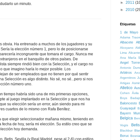
►
2011
(1
dudarlo un minuto.
►
2010
(2
Etiquetas
1 de Mayo
Adama Traor
Albacete
Al
obvia. Ha entrenado a muchos de los jugadores y su
Alcoyano
Ald
 Sería la elección número 1, pero lo de posicionarse
Lima
Alicante
e parecería incongruente que tomara el cargo. Nunca me
Ana María S
xtranjeros en el banquillo de otros países. De
Angel Torre
ista siempre rindió bien con la Selección, y el cargo no
Antonio Dum
o que imagino haría lo mejor posible. Los
Arbitros
Arc
dejan de ser empleados que no tienen por qué sentir
Argentinos Ju
a Selección es algo distinto. No sé, no sé...pero si nos
Artigas
Asmi
lección número uno.
Atletico
Aust
Cohen
Ávila
iempo habría sido una de mis primeras opciones,
Boys
Badaj
apte al juego implantado en la Selección y que nos ha
Baloncesto
B
 que su elección sería un error, aún siendo para mi
Guayaquil
B
es cuartos de lo mismo con Rafa Benítez.
Bayern Mun
Belgica
Ben
que elegir seleccionador mañana mismo, teniendo en
 fecha de hoy, sería mi elección. Su estilo creo que se
Betis
Vogts
Selección hoy demanda.
Blackbur
Bla
Boruc
Bosni
etis, Sevilla (y Real Madrid, pese al 2-6) con estilos