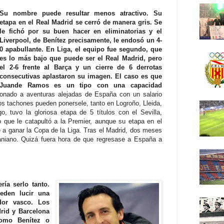
Su nombre puede resultar menos atractivo. Su
etapa en el Real Madrid se cerró de manera gris. Se
le fichó por su buen hacer en eliminatorias y el
Liverpool, de Benítez precisamente, le endosó un 4-
0 apabullante. En Liga, el equipo fue segundo, que
es lo más bajo que puede ser el Real Madrid, pero
el 2-6 frente al Barça y un cierre de 6 derrotas
consecutivas aplastaron su imagen. El caso es que
Juande Ramos es un tipo con una capacidad
ionado a aventuras alejadas de España con un salario
 tachones pueden ponersele, tanto en Logroño, Lleida,
o, tuvo la gloriosa etapa de 5 títulos con el Sevilla,
o que le catapultó a la Premier, aunque su etapa en el
a ganar la Copa de la Liga. Tras el Madrid, dos meses
aniano. Quizá fuera hora de que regresase a España a
ría serlo tanto.
eden lucir una
dor vasco. Los
drid y Barcelona
omo Benítez o