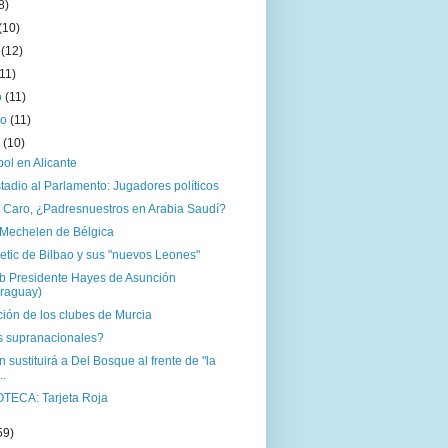
8)
(10)
o
(12)
(11)
o
(11)
ro
(11)
o
(10)
bol en Alicante
tadio al Parlamento: Jugadores políticos
 Caro, ¿Padresnuestros en Arabia Saudí?
 Mechelen de Bélgica
letic de Bilbao y sus "nuevos Leones"
ub Presidente Hayes de Asunción
raguay)
ión de los clubes de Murcia
s supranacionales?
 sustituirá a Del Bosque al frente de "la
..
OTECA: Tarjeta Roja
59)