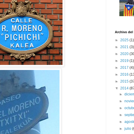
Archivo del
►
2025
(1)
►
2021
(3)
►
2020
(3
►
2019
(1)
►
2017
(4)
►
2016
(1
►
2015
(3
▼
2014
(8
►
dici
►
novi
►
octub
►
sept
►
agos
►
julio
(