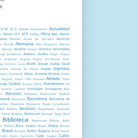
9)
Actualidad
11-M
11-S
Abbiati
Abramovich
Africa
Aduriz
AFE
Ajax
Alaves
é
AEK
Afellay
bania
Alcorcón
Albelda
Álcala de Henares
Alemania
o Donelli
Alex Ferguson
Alianza
Amaños
America
Amorebieta
Altintop
Amauri
Andorra
Anelka
agi
Andalucía
Angel Cappa
s
Angloma
Angola
Angoy
Anorthosis
Antic
Anzhi
Aouate
Arabia Saudi
as
Antonio Luna
Argentina
Argelia
onada
Arenas de Getxo
Arkan
Armenia
Arsenal
niors
Arizmendi
Arteta
Athletic
r Begovic
Aston Villa
Asturias
Atlas
Austria
Aventureros
ralia
Austria Viena
Avi
Azerbaijan
Azkargorta
Aymeric Laporte
Bad
Balcanes
oz
Baleares
Balencesto
Ballack
Barcelona
alotelli
Barcelona de
Banderas
arthez
Baskonia
Batasuna
Bayer Leverkusen
Beckham
ich
Bebeto
Beguiristain
Belauste
Berlusconi
 Sahar
Bereber
Bernard Tapie
Berti
Biblioteca
Bielorrusia
Bilardo
Bildu
Boca Juniors
Bolivia
nc
Boban
Bojan
Boniek
Brasil
Buffon
Bulgaria
a
Bretaña
Burak Karan
Calles
Cadiz
Cabo Verde
Cacereño
Cagliari