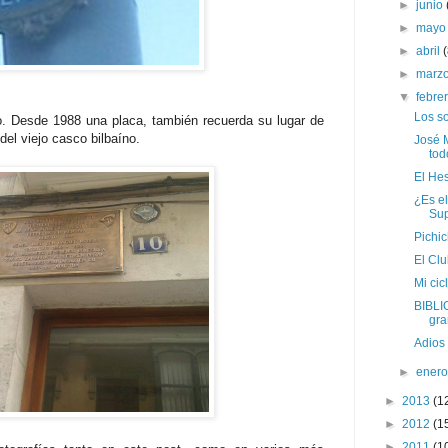
►
junio
►
may
►
abril
►
marz
▼
febre
Los s
ao. Desde 1988 una placa, también recuerda su lugar de
del viejo casco bilbaíno.
José 
tod
El He
¿Es el
Sup
Pichic
El Clu
Mi cic
BIBLIO
gran
Adios
►
ener
►
2013
(1
►
2012
(1
►
2011
(1