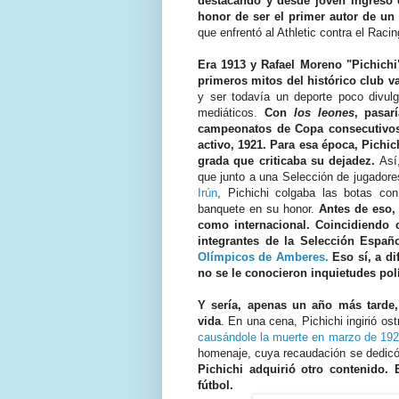
destacando y desde joven ingresó e
honor de ser el primer autor de u
que enfrentó al Athletic contra el Racin
Era 1913 y Rafael Moreno "Pichichi"
primeros mitos del histórico club v
y ser todavía un deporte poco divulg
mediáticos.
Con
los leones
, pasar
campeonatos de Copa consecutivos,
activo, 1921. Para esa época, Pichic
grada que criticaba su dejadez.
Así,
que junto a una Selección de jugadores
Irún
, Pichichi colgaba las botas con
banquete en su honor.
Antes de eso,
como internacional. Coincidiendo 
integrantes de la Selección Espa
Olímpicos de Amberes.
Eso sí, a di
no se le conocieron inquietudes polí
Y sería, apenas un año más tarde, 
vida
. En una cena, Pichichi ingirió os
causándole la muerte en marzo de 19
homenaje, cuya recaudación se dedicó
Pichichi adquirió otro contenido. 
fútbol.