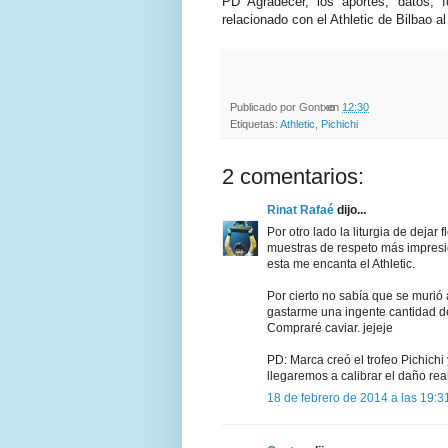
PD Agradecer, los aportes, datos, 
relacionado con el Athletic de Bilba
Publicado por
Gontxo
en
12:30
Etiquetas:
Athletic
,
Pichichi
2 comentarios:
Rinat Rafaé
dijo...
Por otro lado la liturgia de dejar
muestras de respeto más impresi
esta me encanta el Athletic.
Por cierto no sabía que se murió 
gastarme una ingente cantidad de
Compraré caviar. jejeje
PD: Marca creó el trofeo Pichich
llegaremos a calibrar el daño re
18 de febrero de 2014 a las 19:3