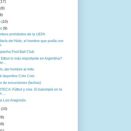
(17)
o
(8)
(8)
o
(10)
ro
(9)
orteos prohibidos de la UEFA
María del Nido, el hombre que podía con
o
spanha Foot Ball Club
 fútbol lo más importante en Argentina?
e...
hi, del hombre al mito
b deportivo Colo Colo
lo de excursiones (fachas)
TECA: Fútbol y cine. El balompié en la
 ...
 a Luis Aragonés
o
(10)
28)
59)
01)