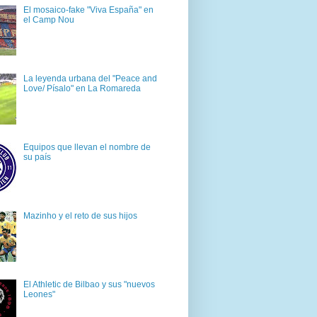
El mosaico-fake "Viva España" en
el Camp Nou
La leyenda urbana del "Peace and
Love/ Písalo" en La Romareda
Equipos que llevan el nombre de
su país
Mazinho y el reto de sus hijos
El Athletic de Bilbao y sus "nuevos
Leones"