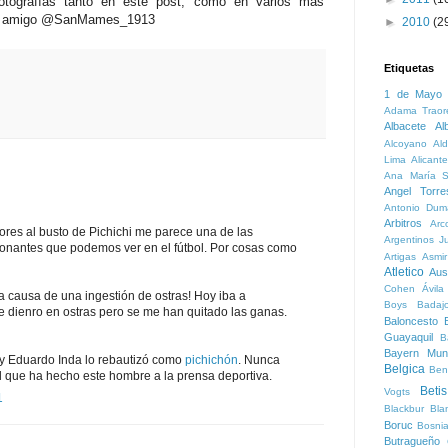
fotografías tanto en este post, como en varios más
o al amigo @SanMames_1913
►
2010
(2
Etiquetas
1 de Mayo
Adama Traor
Albacete
Al
Alcoyano
Ald
Lima
Alicante
Ana María S
Angel Torre
Antonio Dum
Arbitros
Arc
 flores al busto de Pichichi me parece una de las
Argentinos Ju
onantes que podemos ver en el fútbol. Por cosas como
Artigas
Asmi
Atletico
Aust
Cohen
Ávila
a causa de una ingestión de ostras! Hoy iba a
Boys
Badaj
 dienro en ostras pero se me han quitado las ganas.
Baloncesto
B
Guayaquil
B
Bayern Mun
i y Eduardo Inda lo rebautizó como
pichichón
. Nunca
Belgica
Ben
al que ha hecho este hombre a la prensa deportiva.
Betis
Vogts
1
Blackbur
Bla
Boruc
Bosni
Butragueño