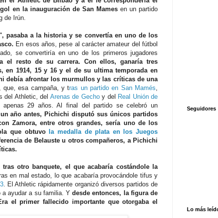
n el Athletic de Bilbao y a él le correspondería el
n gol en la inauguración de San Mames
en un partido
g de Irún.
, pasaba a la historia y se convertía en uno de los
asco.
En esos años, pese al carácter amateur del fútbol
ado, se convertiría en uno de los primeros jugadores
ía el resto de su carrera. Con ellos, ganaría tres
 en 1914, 15 y 16 y el de su ultima temporada en
hi debía afrontar los murmullos y las críticas de una
 que, esa campaña, y t
ras un partido en San Mamés
,
 del Athletic, del
Arenas de Gecho
y del
Real Unión de
 apenas 29 años. Al final del partido se celebró un
Seguidores
 un año antes, Pichichi disputó sus únicos partidos
con Zamora, entre otros grandes, sería uno de los
ñola que obtuvo
la medalla de plata en los Juegos
ferencia de Belauste u otros compañeros, a Pichichi
ticas.
tras otro banquete, el que acabaría costándole la
tras en mal estado, lo que acabaría provocándole tifus y
23
. El Athletic rápidamente organizó diversos partidos de
 a ayudar a su familia. Y
desde entonces, la figura de
Era el primer fallecido importante que otorgaba el
Lo más leíd