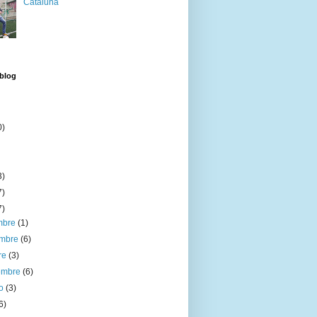
Cataluña
 blog
0)
3)
7)
7)
embre
(1)
embre
(6)
re
(3)
iembre
(6)
to
(3)
6)