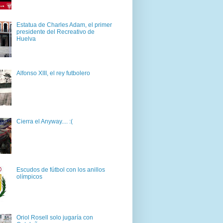
Estatua de Charles Adam, el primer
presidente del Recreativo de
Huelva
Alfonso XIII, el rey futbolero
Cierra el Anyway.... :(
Escudos de fútbol con los anillos
olímpicos
Oriol Rosell solo jugaría con