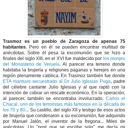
Trasmoz es un pueblo de Zaragoza de apenas 75
habitantes
. Pero en él se pueden encontrar multitud de
anécdotas. Sobre él pesa la excomunión que se hizo a
finales del siglo XIII, en el XVI fue maldecido por
los monjes
del Monasterio de Veruela
. Al parecer era terreno donde
habitaba la brujería y religiones paganas y herejes en una
región plenamente católica. En Trasmoz también fue donde
ETA mantuvo secuestrado al Dr Julio Iglesias Puga
, padre
del célebre cantante Julio Iglesias y al que raptó con la
intención de cobrar un rescate económico. En la operación,
al parecer, también se encontraba involucrado,
Carlos el
Chacal, uno de los terroristas más famosos en la década de
los 70 y 80.
.. Su castillo, del siglo XII y testigo de esos actos
de brujería que condenaron a su excomunión, fue adquirido
por Manuel Jalón, el inventor de la fregona... Miles de
anécdotas. Un "post que se escribe solo" me decía mi