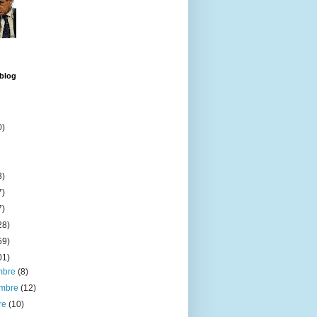
 blog
0)
3)
7)
7)
28)
59)
01)
embre
(8)
embre
(12)
re
(10)