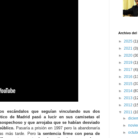
Archivo del
►
2025
(1)
►
2021
(3)
►
2020
(3
►
2019
(1)
►
2017
(4)
►
2016
(1
►
2015
(3
►
2014
(8
►
2013
(1
►
2012
(1
los escándalos que seguían vinculando sus dos
▼
2011
(1
lético de Madrid pasó a lucir en sus camisetas el
►
dici
 sospechoso y que arrojaba que se habían desviado
►
novi
público.
Pasaría a prisión en 1997 pero la abandonaría
►
octub
as más tarde. Pero l
a sentencia firme con pena de