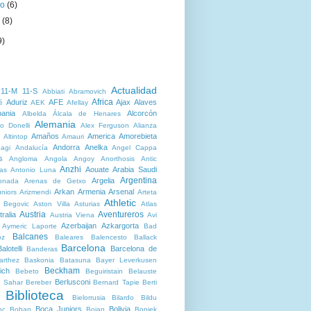
ro
(6)
o
(8)
9)
Actualidad
11-M
11-S
Abbiati
Abramovich
Africa
Aduriz
AFE
Ajax
Alaves
é
AEK
Afellay
bania
Alcorcón
Albelda
Álcala de Henares
Alemania
o Donelli
Alex Ferguson
Alianza
Amaños
America
Amorebieta
Altintop
Amauri
Andorra
Anelka
agi
Andalucía
Angel Cappa
s
Angloma
Angola
Angoy
Anorthosis
Antic
Anzhi
Aouate
Arabia Saudi
as
Antonio Luna
Argentina
Argelia
onada
Arenas de Getxo
Arkan
Armenia
Arsenal
niors
Arizmendi
Arteta
Athletic
r Begovic
Aston Villa
Asturias
Atlas
Austria
Aventureros
ralia
Austria Viena
Avi
Azerbaijan
Azkargorta
Aymeric Laporte
Bad
Balcanes
oz
Baleares
Balencesto
Ballack
Barcelona
alotelli
Barcelona de
Banderas
arthez
Baskonia
Batasuna
Bayer Leverkusen
Beckham
ich
Bebeto
Beguiristain
Belauste
Berlusconi
 Sahar
Bereber
Bernard Tapie
Berti
Biblioteca
Bielorrusia
Bilardo
Bildu
Boca Juniors
Bolivia
nc
Boban
Bojan
Boniek