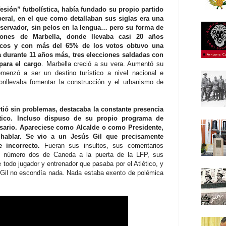
esión” futbolística, había fundado su propio partido
beral, en el que como detallaban sus siglas era una
nservador, sin pelos en la lengua… pero su forma de
iones de Marbella, donde llevaba casi 20 años
ticos y con más del 65% de los votos obtuvo una
a durante 11 años más, tres elecciones saldadas con
 para el cargo
. Marbella creció a su vera. Aumentó su
menzó a ser un destino turístico a nivel nacional e
 conllevaba fomentar la construcción y el urbanismo de
ió sin problemas, destacaba la constante presencia
tico. Incluso dispuso de su propio programa de
esario. Apareciese como Alcalde o como Presidente,
hablar. Se vio a un Jesús Gil que precisamente
 incorrecto.
Fueran sus insultos, sus comentarios
l número dos de Caneda a la puerta de la LFP, sus
todo jugador y entrenador que pasaba por el Atlético, y
Gil no escondía nada. Nada estaba exento de polémica