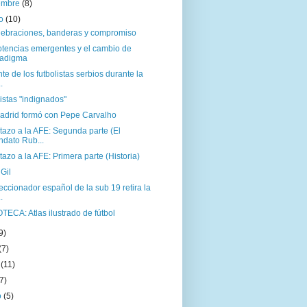
iembre
(8)
to
(10)
lebraciones, banderas y compromiso
otencias emergentes y el cambio de
radigma
nte de los futbolistas serbios durante la
.
istas "indignados"
Madrid formó con Pepe Carvalho
tazo a la AFE: Segunda parte (El
dato Rub...
tazo a la AFE: Primera parte (Historia)
Gil
eccionador español de la sub 19 retira la
.
TECA: Atlas ilustrado de fútbol
9)
(7)
o
(11)
(7)
o
(5)