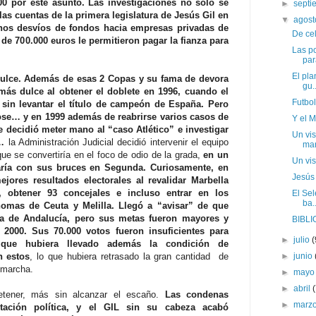
000 por este asunto. Las investigaciones no solo se
►
sept
 las cuentas de la primera legislatura de Jesús Gil en
▼
agos
unos desvíos de fondos hacia empresas privadas de
De ce
de 700.000 euros le permitieron pagar la fianza para
Las p
pa
El pla
idulce. Además de esas 2 Copas y su fama de devora
gu..
ás dulce al obtener el doblete en 1996, cuando el
Futbol
sin levantar el título de campeón de España. Pero
se… y en 1999 además de reabrirse varios casos de
Y el 
 decidió meter mano al “caso Atlético” e investigar
Un vis
…
la Administración Judicial decidió intervenir el equipo
man
ue se convertiría en el foco de odio de la grada,
en un
Un vis
aría con sus bruces en Segunda. Curiosamente, en
Jesús 
jores resultados electorales al revalidar Marbella
s, obtener 93 concejales e incluso entrar en los
El Sel
ba..
omas de Ceuta y Melilla.
Llegó a “avisar” de que
nta de Andalucía, pero sus metas fueron mayores y
BIBLIO
 2000. Sus 70.000 votos fueron insuficientes para
►
julio
(
 que hubiera llevado además la condición de
n estos
, lo que hubiera retrasado la gran cantidad de
►
junio
n marcha.
►
may
►
abril
detener, más sin alcanzar el escaño.
Las condenas
►
marz
itación política, y el GIL sin su cabeza acabó