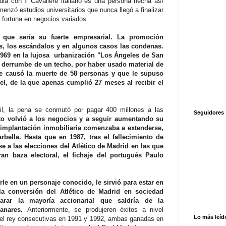
ula con Il Cavaliere italiano es una persona hecha así
enzó estudios universitarios que nunca llegó a finalizar
 fortuna en negocios variados.
que sería su fuerte empresarial. La promoción
as, los escándalos y en algunos casos las condenas.
1969 en la lujosa urbanización "Los Ángeles de San
Un derrumbe de un techo, por haber usado material de
e causó la muerte de 58 personas y que le supuso
l, de la que apenas cumplió 27 meses al recibir el
il, la pena se conmutó por pagar 400 millones a las
Seguidores
to volvió a los negocios y a seguir aumentando su
 implantación inmobiliaria comenzaba a extenderse,
bella. Hasta que en 1987, tras el fallecimiento de
e a las elecciones del Atlético de Madrid en las que
ran baza electoral, el fichaje del portugués Paulo
le en un personaje conocido, le sirvió para estar en
 la conversión del Atlético de Madrid en sociedad
rar la mayoría accionarial que saldría de la
zanares.
Anteriormente, se produjeron éxitos a nivel
Lo más leíd
del rey consecutivas en 1991 y 1992, ambas ganadas en