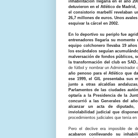
inhabilitación llegaría en el año 2
detuvieron en el Atlético de Madrid,
el consistorio marbellí revelaban 
26,7 millones de euros. Unos avales 
esquivar la cárcel en 2002.
En lo deportivo su periplo fue agr
entrenadores llegaría su momento m
equipo colchonero llevaba 19 años 
los escándalos seguían acumulándo
malversación de fondos públicos, se
la transformación del club en SAD
de fútbol y nombrar un Administrador q
año penoso para el Atlético que d
ese 1999, el GIL presentaba sus me
junto a otras alcaldías andaluza
Parlamentos de las ciudades autón
optaría a la Presidencia de la Ju
concurrió a las Generales del año
alcanzar un acta de diputado,
inviolabilidad judicial que dispone
procedimientos judiciales que tenía e
Pero el declive era imposible de 
acabaron conllevando su inhabil