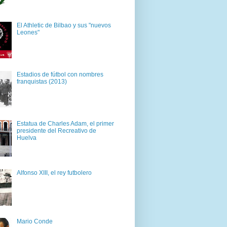
El Athletic de Bilbao y sus "nuevos
Leones"
Estadios de fútbol con nombres
franquistas (2013)
Estatua de Charles Adam, el primer
presidente del Recreativo de
Huelva
Alfonso XIII, el rey futbolero
Mario Conde