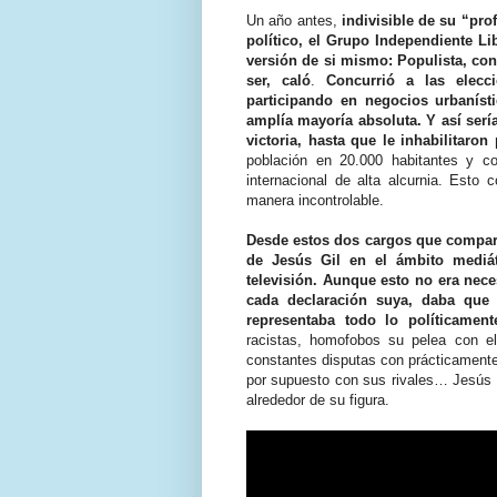
Un año antes,
indivisible de su “prof
político, el Grupo Independiente Li
versión de si mismo: Populista, co
ser, caló
.
Concurrió a las elecc
participando en negocios urbanís
amplía mayoría absoluta. Y así serí
victoria, hasta que le inhabilitaron
población en 20.000 habitantes y co
internacional de alta alcurnia. Esto
manera incontrolable.
Desde estos dos cargos que compart
de Jesús Gil en el ámbito mediá
televisión. Aunque esto no era nec
cada declaración suya, daba que 
representaba todo lo políticamente
racistas, homofobos su pelea con e
constantes disputas con prácticamente 
por supuesto con sus rivales… Jesús 
alrededor de su figura.