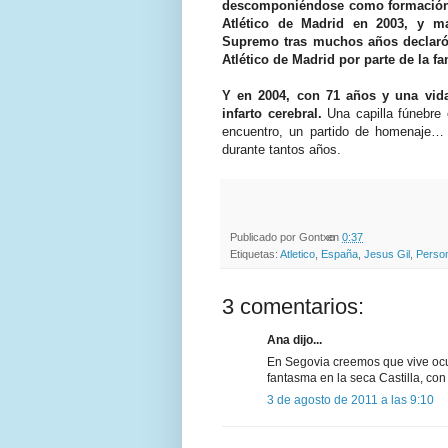
descomponiéndose como formación po
Atlético de Madrid en 2003, y m
Supremo tras muchos años declaró 
Atlético de Madrid por parte de la fa
Y en 2004, con 71 años y una vida
infarto cerebral.
Una capilla fúnebre
encuentro, un partido de homenaje… t
durante tantos años.
Publicado por
Gontxo
en
0:37
Etiquetas:
Atletico
,
España
,
Jesus Gil
,
Perso
3 comentarios:
Ana dijo...
En Segovia creemos que vive ocu
fantasma en la seca Castilla, co
3 de agosto de 2011 a las 9:10