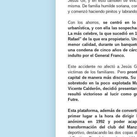
Jesús Gil, y en esto también se vinc
misma. De familia humilde soriana, com
y comenzó haciendo pinitos y labrando
Con los ahorros,
se centró en lo 
urbanística, y con ella las sospech
La más celebre, la que sucedió en 
Rafael" de la que era propietario. 
menor calidad, durante un banquet
una condena de cinco años de cárce
indulto por el General Franco.
Este accidente no afectó a Jesús G
victimas de los familiares. Pero
pron
capital de manera más discreta. Su
sobretodo en la poco explotada Mar
Vicente Calderón, decidió presentars
resultó victorioso al lucir como g
Futre.
Esta plataforma, además de convertir
primer lugar a la hora de dirigir
anónima en 1992 y poder acapa
transformación del club del Man
deportivo, destacando las dos copas 