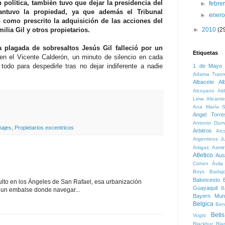
lítica, también tuvo que dejar la presidencia del
►
febre
antuvo la propiedad, ya que además el Tribunal
►
ener
como prescrito la adquisición de las acciones del
milia Gil y otros propietarios.
►
2010
(2
 plagada de sobresaltos Jesús Gil falleció por un
Etiquetas
 en el Vicente Calderón, un minuto de silencio en cada
odo para despedirle tras no dejar indiferente a nadie
1 de Mayo
Adama Traor
Albacete
Al
Alcoyano
Ald
Lima
Alicante
Ana María S
Angel Torre
Antonio Dum
najes
,
Propietarios excentricos
Arbitros
Arc
Argentinos Ju
Artigas
Asmi
Atletico
Aust
Cohen
Ávila
Boys
Badaj
Baloncesto
B
lto en los Ángeles de San Rafael, esa urbanización
Guayaquil
B
n un embalse donde navegar...
Bayern Mun
Belgica
Ben
Betis
Vogts
Blackbur
Bla