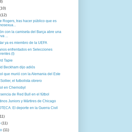
8)
(10)
o
(12)
 Rogers, tras hacer público que es
osexua...
ón con la camiseta del Barça abre una
va ...
ltar ya es miembro de la UEFA
nos enfrentados en Selecciones
erentes (I)
rd Tapie
id Beckham dijo adiós
bol que murió con la Alemania del Este
Sollier, el futbolista obrero
bol en Chernobyl
sencia de Red Bull en el fútbol
inos Juniors y Mártires de Chicago
TECA: El deporte en la Guerra Civil
(11)
o
(11)
ro
(11)