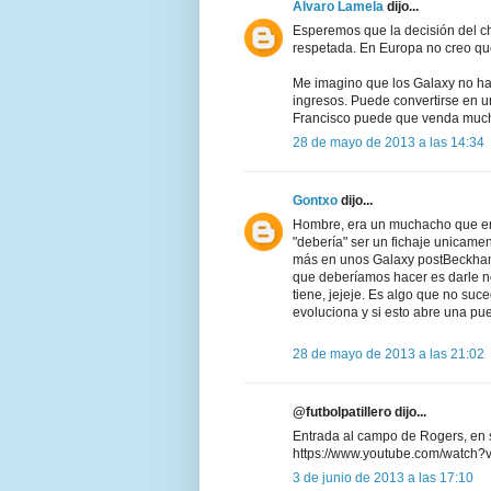
Álvaro Lamela
dijo...
Esperemos que la decisión del cha
respetada. En Europa no creo qu
Me imagino que los Galaxy no ha
ingresos. Puede convertirse en u
Francisco puede que venda muc
28 de mayo de 2013 a las 14:34
Gontxo
dijo...
Hombre, era un muchacho que era 
"debería" ser un fichaje unicame
más en unos Galaxy postBeckham
que deberíamos hacer es darle n
tiene, jejeje. Es algo que no su
evoluciona y si esto abre una pue
28 de mayo de 2013 a las 21:02
@futbolpatillero dijo...
Entrada al campo de Rogers, en 
https://www.youtube.com/watch
3 de junio de 2013 a las 17:10