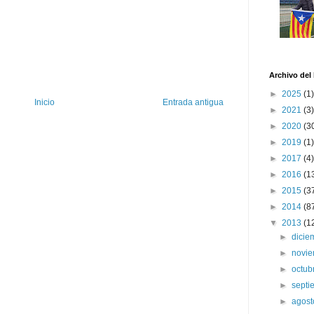
Archivo del
►
2025
(1)
Inicio
Entrada antigua
►
2021
(3)
►
2020
(3
►
2019
(1)
►
2017
(4)
►
2016
(1
►
2015
(3
►
2014
(8
▼
2013
(1
►
dici
►
novi
►
octub
►
sept
►
agos