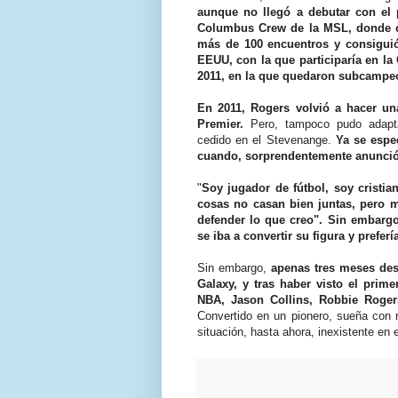
aunque no llegó a debutar con el
Columbus Crew de la MSL, donde c
más de 100 encuentros y consiguió 
EEUU, con la que participaría en la
2011, en la que quedaron subcampe
En 2011, Rogers volvió a hacer un
Premier.
Pero, tampoco pudo adaptar
cedido en el Stevenange.
Ya se espe
cuando, sorprendentemente anunció 
"
Soy jugador de fútbol, soy cristia
cosas no casan bien juntas, pero m
defender lo que creo". Sin embargo
se iba a convertir su figura y preferí
Sin embargo,
apenas tres meses desp
Galaxy, y tras haber visto el prim
NBA, Jason Collins, Robbie Rogers
Convertido en un pionero, sueña con r
situación, hasta ahora, inexistente en 