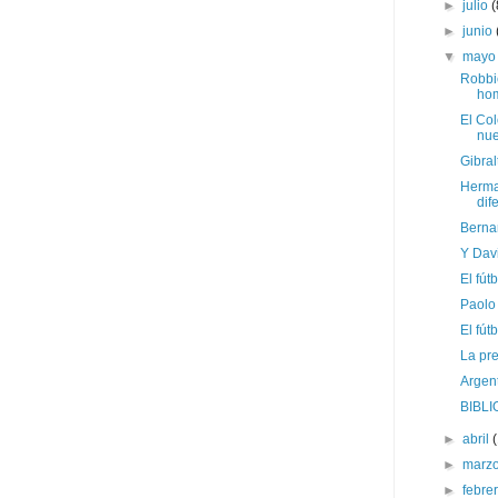
►
julio
(
►
junio
▼
may
Robbie
hom
El Col
nue
Gibra
Herma
dif
Berna
Y Dav
El fút
Paolo 
El fút
La pre
Argent
BIBLIO
►
abril
►
marz
►
febre