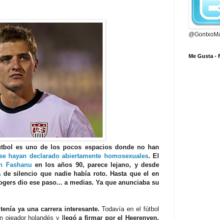
@GontxoMa
Me Gusta -
fútbol es uno de los pocos espacios donde no han
se hayan declarado abiertamente homosexuales
. El
in Fashanu
en los años 90, parece lejano, y desde
a de silencio que nadie había roto. Hasta que el en
ogers dio ese paso... a medias. Ya que anunciaba su
tenía ya una carrera interesante.
Todavía en el fútbol
ún ojeador holandés y l
legó a firmar por el Heerenven,