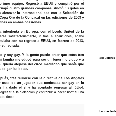
 primer equipo. Regresó a EEUU y compitió por el
uajó cuatro grandes campañas. Anotó 13 goles en
alcanzar la internacionalidad con la Selección de
 Copa Oro de la Concacaf en las ediciones de 2009 y
ones en ambas ocasiones.
a intentonta en Europa, con el Leeds United de la
se satisfactoriamente, y tras 4 apariciones, acabó
culaba con su regreso a EEUU, en febrero de 2013,
su retirada.
no y soy gay. Y la gente puede creer que estas tres
Seguidores
i familia me educó para ser un buen individuo y a
, quería alejarse del circo mediático que sabía que
a colgar las botas.
ués, tras reunirse con la directiva de Los Angeles
er caso de un jugador que confesaba ser gay en la
 ha dado el sí y ha aceptado regresar al fútbol.
egresar a la Selección y contribuir a hacer normal una
este deporte.
Lo más leíd