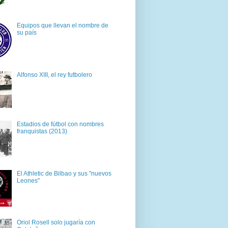
Equipos que llevan el nombre de
su país
Alfonso XIII, el rey futbolero
Estadios de fútbol con nombres
franquistas (2013)
El Athletic de Bilbao y sus "nuevos
Leones"
Oriol Rosell solo jugaría con