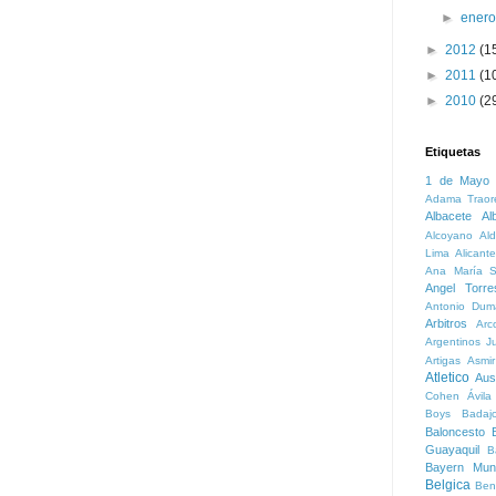
►
ener
►
2012
(1
►
2011
(1
►
2010
(2
Etiquetas
1 de Mayo
Adama Traor
Albacete
Al
Alcoyano
Ald
Lima
Alicante
Ana María S
Angel Torre
Antonio Dum
Arbitros
Arc
Argentinos Ju
Artigas
Asmi
Atletico
Aust
Cohen
Ávila
Boys
Badaj
Baloncesto
B
Guayaquil
B
Bayern Mun
Belgica
Ben