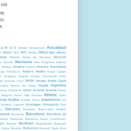
o
(10)
59)
01)
9)
Actualidad
11-M
11-S
Abbiati
Abramovich
Africa
Aduriz
AFE
Ajax
Alaves
é
AEK
Afellay
bania
Alcorcón
Albelda
Álcala de Henares
Alemania
o Donelli
Alex Ferguson
Alianza
Amaños
America
Amorebieta
Altintop
Amauri
Andorra
Anelka
agi
Andalucía
Angel Cappa
s
Angloma
Angola
Angoy
Anorthosis
Antic
Anzhi
Aouate
Arabia Saudi
as
Antonio Luna
Argentina
Argelia
onada
Arenas de Getxo
Arkan
Armenia
Arsenal
niors
Arizmendi
Arteta
Athletic
r Begovic
Aston Villa
Asturias
Atlas
Austria
Aventureros
ralia
Austria Viena
Avi
Azerbaijan
Azkargorta
Aymeric Laporte
Bad
Balcanes
oz
Baleares
Balencesto
Ballack
Barcelona
alotelli
Barcelona de
Banderas
arthez
Baskonia
Batasuna
Bayer Leverkusen
Beckham
ich
Bebeto
Beguiristain
Belauste
Berlusconi
 Sahar
Bereber
Bernard Tapie
Berti