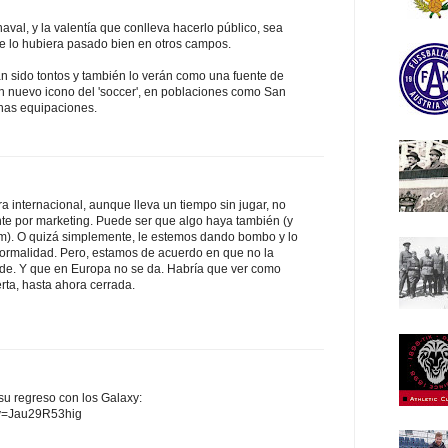
val, y la valentía que conlleva hacerlo público, sea
e lo hubiera pasado bien en otros campos.
n sido tontos y también lo verán como una fuente de
n nuevo icono del 'soccer', en poblaciones como San
has equipaciones.
internacional, aunque lleva un tiempo sin jugar, no
nte por marketing. Puede ser que algo haya también (y
). O quizá simplemente, le estemos dando bombo y lo
ormalidad. Pero, estamos de acuerdo en que no la
cede. Y que en Europa no se da. Habría que ver como
rta, hasta ahora cerrada.
su regreso con los Galaxy:
?v=Jau29R53hig