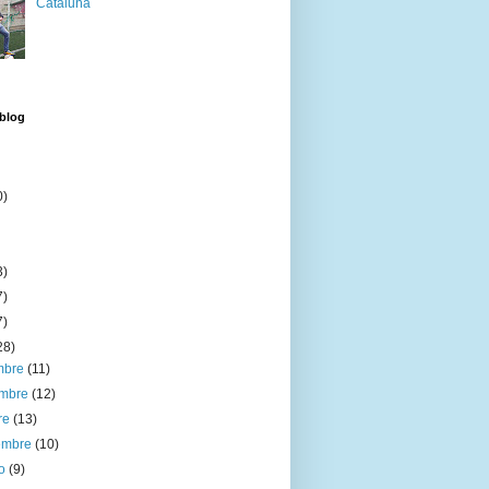
Cataluña
 blog
0)
3)
7)
7)
28)
embre
(11)
embre
(12)
re
(13)
iembre
(10)
to
(9)