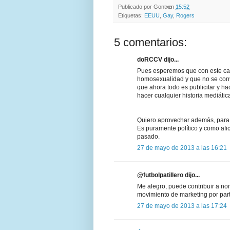
Publicado por
Gontxo
en
15:52
Etiquetas:
EEUU
,
Gay
,
Rogers
5 comentarios:
doRCCV dijo...
Pues esperemos que con este ca
homosexualidad y que no se convi
que ahora todo es publicitar y h
hacer cualquier historia mediática
Quiero aprovechar además, para 
Es puramente político y como afic
pasado.
27 de mayo de 2013 a las 16:21
@futbolpatillero dijo...
Me alegro, puede contribuir a nor
movimiento de marketing por par
27 de mayo de 2013 a las 17:24