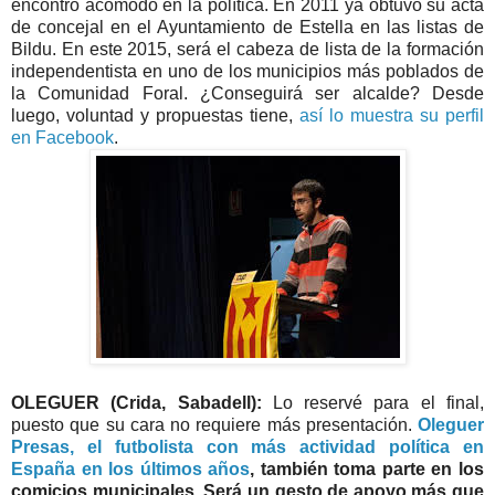
encontró acomodo en la política. En 2011 ya obtuvo su acta
de concejal en el Ayuntamiento de Estella en las listas de
Bildu. En este 2015, será el cabeza de lista de la formación
independentista en uno de los municipios más poblados de
la Comunidad Foral. ¿Conseguirá ser alcalde? Desde
luego, voluntad y propuestas tiene,
así lo muestra su perfil
en Facebook
.
OLEGUER (Crida, Sabadell):
Lo reservé para el final,
puesto que su cara no requiere más presentación.
Oleguer
Presas, el futbolista con más actividad política en
España en los últimos años
, también toma parte en los
comicios municipales. Será un gesto de apoyo más que