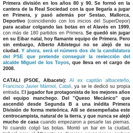
Primera división en los años 80 y 90. Se formó en la
cantera de la Real Sociedad con la que llegaría a jugar
en Primera, y pasó además por Sestao, Mallorca,
Deportivo
(coincidiendo con los inicios del SuperDepor)
para acabar colgando las botas en el Alavés en 1999
,
con más de 180 partidos en Primera.
Se quedó sin jugar
en su Eibar natal, hoy flamante equipo de Primera. Pero
sin embargo, Alberto Albistegui no se alejó de su
ciudad.
Y ahora, será el número dos de la candidatura
del PSE que pretende conseguir la reelección del
alcalde Miguel de los Toyos
, que lleva en el cargo de
2008.
CATALI (PSOE, Albacete):
Al ex capitán albaceteño,
Francisco Javier Mármol, Catali,
ya se le dedicó su propia
entrada. E
l jugador fue protagonista de los mejores años
del equipo manchego. Del "Queso Mecánico" que
ascendió desde Segunda B a una inédita Primera
División de forma meteórica. Allí se desempeñaba este
centrocampista, natural de la tierra, y que nunca se alejó
mucho de casa
cuando empezaron a pesarle las piernas.
Ni cuando colgó las botas. Montó un bar en la ciudad,