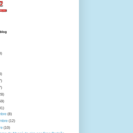
 blog
0)
3)
7)
7)
28)
59)
01)
embre
(8)
embre
(12)
re
(10)