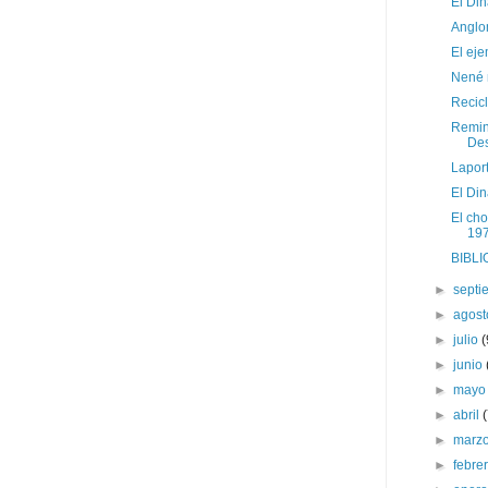
El Di
Anglo
El eje
Nené 
Recicl
Remini
Des
Laport
El Din
El cho
19
BIBLI
►
sept
►
agos
►
julio
(
►
junio
►
may
►
abril
►
marz
►
febre