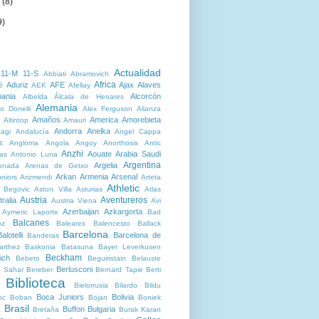
o
(8)
9)
Actualidad
11-M
11-S
Abbiati
Abramovich
Africa
Aduriz
AFE
Ajax
Alaves
é
AEK
Afellay
bania
Alcorcón
Albelda
Álcala de Henares
Alemania
o Donelli
Alex Ferguson
Alianza
Amaños
America
Amorebieta
Altintop
Amauri
Andorra
Anelka
agi
Andalucía
Angel Cappa
s
Angloma
Angola
Angoy
Anorthosis
Antic
Anzhi
Aouate
Arabia Saudi
as
Antonio Luna
Argentina
Argelia
onada
Arenas de Getxo
Arkan
Armenia
Arsenal
niors
Arizmendi
Arteta
Athletic
r Begovic
Aston Villa
Asturias
Atlas
Austria
Aventureros
ralia
Austria Viena
Avi
Azerbaijan
Azkargorta
Aymeric Laporte
Bad
Balcanes
oz
Baleares
Balencesto
Ballack
Barcelona
alotelli
Barcelona de
Banderas
arthez
Baskonia
Batasuna
Bayer Leverkusen
Beckham
ich
Bebeto
Beguiristain
Belauste
Berlusconi
 Sahar
Bereber
Bernard Tapie
Berti
Biblioteca
Bielorrusia
Bilardo
Bildu
Boca Juniors
Bolivia
nc
Boban
Bojan
Boniek
Brasil
Buffon
Bulgaria
a
Bretaña
Burak Karan