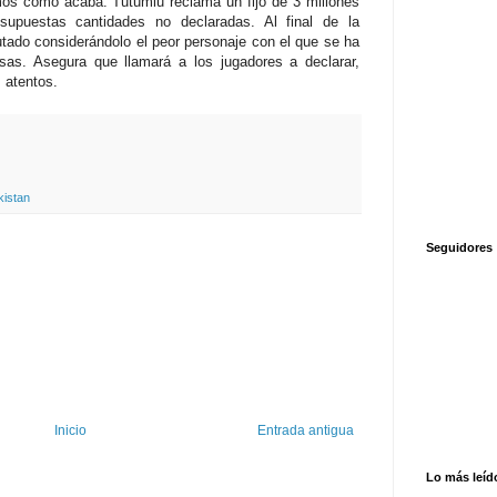
os como acaba. Tutumlu reclama un fijo de 3 millones
upuestas cantidades no declaradas. Al final de la
putado considerándolo el peor personaje con el que se ha
as. Asegura que llamará a los jugadores a declarar,
 atentos.
istan
Seguidores
Inicio
Entrada antigua
Lo más leíd