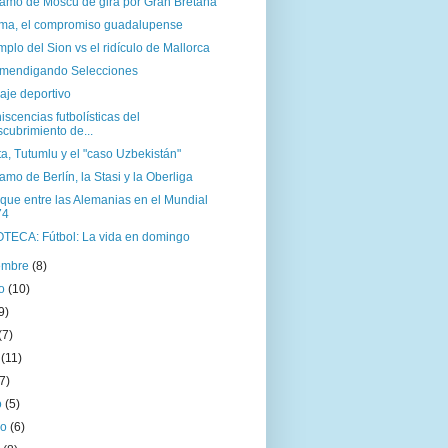
namo de Moscú de gira por Gran Bretaña
ma, el compromiso guadalupense
mplo del Sion vs el ridículo de Mallorca
mendigando Selecciones
aje deportivo
scencias futbolísticas del
cubrimiento de...
a, Tutumlu y el "caso Uzbekistán"
amo de Berlín, la Stasi y la Oberliga
que entre las Alemanias en el Mundial
74
OTECA: Fútbol: La vida en domingo
iembre
(8)
to
(10)
9)
(7)
o
(11)
(7)
o
(5)
ro
(6)