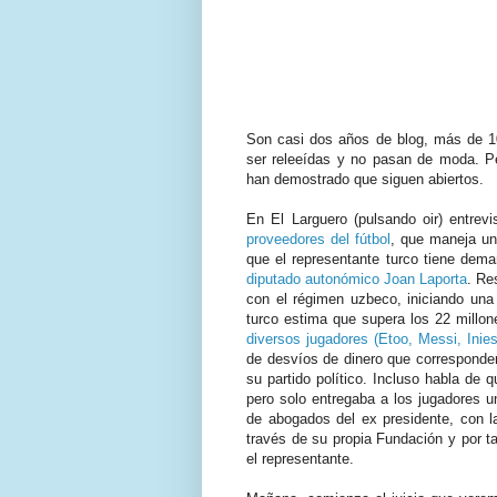
Son casi dos años de blog, más de 1
ser releeídas y no pasan de moda. P
han demostrado que siguen abiertos.
En El Larguero (pulsando oir) entrev
proveedores del fútbol
, que maneja una
que el representante turco tiene dem
diputado autonómico Joan Laporta
. Re
con el régimen uzbeco, iniciando una 
turco estima que supera los 22 millon
diversos jugadores (Etoo, Messi, Inies
de desvíos de dinero que corresponderí
su partido político. Incluso habla de 
pero solo entregaba a los jugadores 
de abogados del ex presidente, con l
través de su propia Fundación y por ta
el representante.