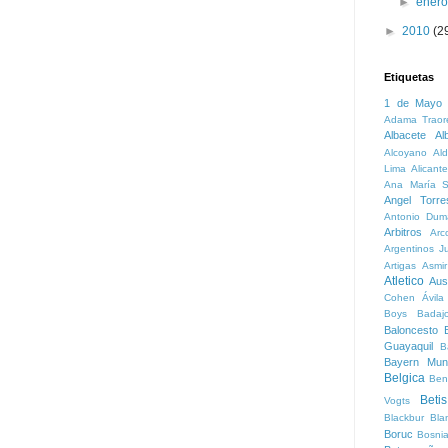
►
ener
►
2010
(2
Etiquetas
1 de Mayo
Adama Traor
Albacete
Al
Alcoyano
Ald
Lima
Alicante
Ana María S
Angel Torre
Antonio Dum
Arbitros
Arc
Argentinos Ju
Artigas
Asmi
Atletico
Aust
Cohen
Ávila
Boys
Badaj
Baloncesto
B
Guayaquil
B
Bayern Mun
Belgica
Ben
Betis
Vogts
Blackbur
Bla
Boruc
Bosni