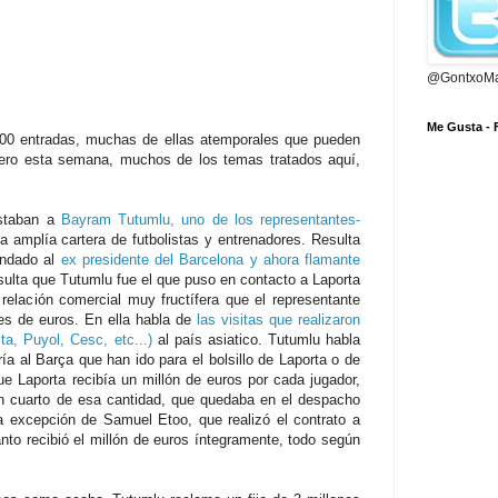
@GontxoMa
Me Gusta -
00 entradas, muchas de ellas atemporales que pueden
ero esta semana, muchos de los temas tratados aquí,
istaban a
Bayram Tutumlu, uno de los representantes-
 amplía cartera de futbolistas y entrenadores. Resulta
andado al
ex presidente del Barcelona y ahora flamante
sulta que Tutumlu fue el que puso en contacto a Laporta
relación comercial muy fructífera que el representante
es de euros. En ella habla de
las visitas que realizaron
ta, Puyol, Cesc, etc...)
al país asiatico. Tutumlu habla
a al Barça que han ido para el bolsillo de Laporta o de
que Laporta recibía un millón de euros por cada jugador,
un cuarto de esa cantidad, que quedaba en el despacho
a excepción de Samuel Etoo, que realizó el contrato a
nto recibió el millón de euros íntegramente, todo según