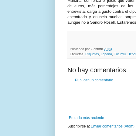
Mañana, comienza el juicio que verem
de euros, más porcentajes de las s
entrevista, carga a gusto contra el di
encontrado y anuncia muchas sorpres
aunque no a Sandro Rosell. Estaremos
Publicado por
Gontxo
en
20:54
Etiquetas:
Etiquetas
,
Laporta
,
Tutumlu
,
Uzbek
No hay comentarios:
Publicar un comentario
Entrada más reciente
Suscribirse a:
Enviar comentarios (Atom)