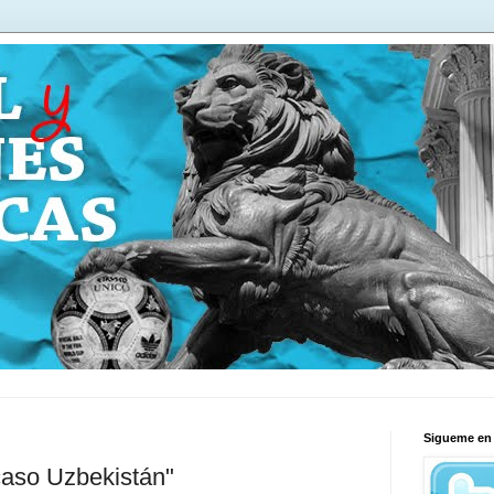
Sigueme en 
"caso Uzbekistán"