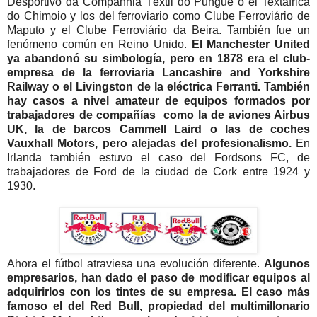
Desportivo da Companhia Têxtil do Punguè o el Textáfrica
do Chimoio y los del ferroviario como Clube Ferroviário de
Maputo y el Clube Ferroviário da Beira. También fue un
fenómeno común en Reino Unido.
El Manchester United
ya abandonó su simbología, pero en 1878 era el club-
empresa de la ferroviaria Lancashire and Yorkshire
Railway o el Livingston de la eléctrica Ferranti. También
hay casos a nivel amateur de equipos formados por
trabajadores de compañías como la de aviones Airbus
UK, la de barcos Cammell Laird o las de coches
Vauxhall Motors, pero alejadas del profesionalismo.
En
Irlanda también estuvo el caso del Fordsons FC, de
trabajadores de Ford de la ciudad de Cork entre 1924 y
1930.
Ahora el fútbol atraviesa una evolución diferente.
Algunos
empresarios, han dado el paso de modificar equipos al
adquirirlos con los tintes de su empresa. El caso más
famoso el del Red Bull, propiedad del multimillonario