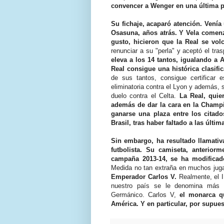
convencer a Wenger en una última 
Su fichaje, acaparó atención. Vení
Osasuna, años atrás. Y Vela comenz
gusto, hicieron que la Real se vol
renunciar a su "perla" y aceptó el tra
eleva a los 14 tantos, igualando a
Real consigue una histórica clasif
de sus tantos, consigue certificar
eliminatoria contra el Lyon y además, 
duelo contra el Celta.
La Real, quie
además de dar la cara en la Champi
ganarse una plaza entre los citad
Brasil, tras haber faltado a las últi
Sin embargo, ha resultado llamativ
futbolista. Su camiseta, anteriorm
campaña 2013-14, se ha modificad
Medida no tan extraña en muchos jug
Emperador Carlos V.
Realmente, el I
nuestro país se le denomina más 
Germánico. Carlos V,
el monarca q
América. Y en particular, por supuest