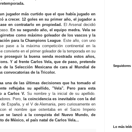
pretemporada.
a un jugador más curtido que el que había jugado en
ó a crecer.
12 goles en su primer año, el jugador a
case en contratarlo en propiedad.
El Arsenal decidió
spaso.
En su segundo año, el equipo medra. Vela se
 Agirretxe como máximo goleador de los vascos y la
icación para la Champions League
. Este año, con uno
 ese pase a la máxima competición continental en la
se convierte en el primer goleador de la temporada en su
re proseguir la buena senda mostrada estos años,
ons. Y al frente Carlos Vela, que de paso, pretende
Seguidores
os de la Selección Mexicana de cara al Mundial de
mas convocatorias de la Tricolor.
aa una de las últimas decisiones que ha tomado el
ente reflejaba su apellido, "Vela". Pero para esta
o a Carlos V.
Su nombre y la inicial de su apellido.
adores. Pero,
la coincidencia es inevitable con la del
 de España, y el V de Alemania, pero curiosamente en
con el nombre que ostentaba en el Sacro Imperio
ue se lanzó a la conquista del Nuevo Mundo, de
o de México, el país natal de Carlos Vela...
Lo más leíd