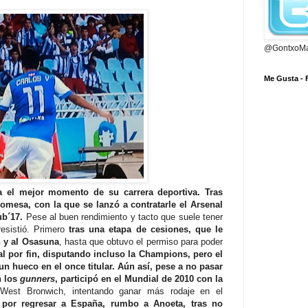
@GontxoMa
Me Gusta -
sa el mejor momento de su carrera deportiva. Tras
omesa, con la que se lanzó a contratarle el Arsenal
ub´17.
Pese al buen rendimiento y tacto que suele tener
esistió. Primero
tras una etapa de cesiones, que le
n y al Osasuna
, hasta que obtuvo el permiso para poder
l por fin, disputando incluso la Champions, pero el
 hueco en el once titular. Aún así, pese a no pasar
n los
gunners
, participó en el Mundial de 2010 con la
est Bronwich, intentando ganar más rodaje en el
 por regresar a España, rumbo a Anoeta, tras no