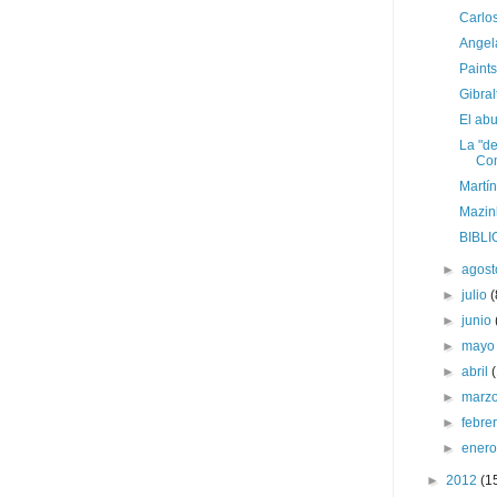
Carlos
Angela
Paints
Gibral
El ab
La "de
Com
Martín
Mazinh
BIBLI
►
agos
►
julio
(
►
junio
►
may
►
abril
►
marz
►
febre
►
ener
►
2012
(1