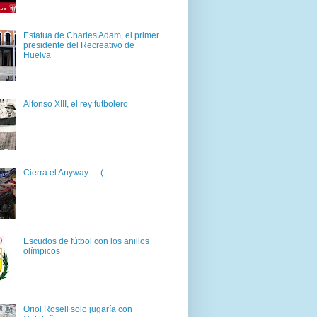
Estatua de Charles Adam, el primer
presidente del Recreativo de
Huelva
Alfonso XIII, el rey futbolero
Cierra el Anyway.... :(
Escudos de fútbol con los anillos
olímpicos
Oriol Rosell solo jugaría con