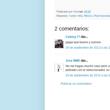
Publicado por
Gontxo
en
18:00
Etiquetas:
Carlos Vela
,
México
,
Real Socieda
2 comentarios:
Cyborg 77
dijo...
jajaja qué bueno y curioso
26 de septiembre de 2013 a las 
Jose MME
dijo...
No me hagas mucho caso pero cre
peleado con el seleccionador, la
26 de septiembre de 2013 a las 
Publicar un comentario