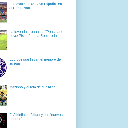
El mosaico-fake "Viva España" en
el Camp Nou
La leyenda urbana del "Peace and
Love/ Písalo" en La Romareda
Equipos que llevan el nombre de
su país
Mazinho y el reto de sus hijos
El Athletic de Bilbao y sus "nuevos
Leones"