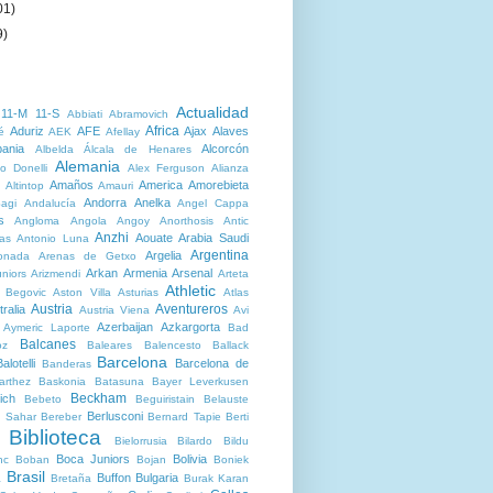
01)
9)
Actualidad
11-M
11-S
Abbiati
Abramovich
Africa
Aduriz
AFE
Ajax
Alaves
é
AEK
Afellay
bania
Alcorcón
Albelda
Álcala de Henares
Alemania
o Donelli
Alex Ferguson
Alianza
Amaños
America
Amorebieta
Altintop
Amauri
Andorra
Anelka
agi
Andalucía
Angel Cappa
s
Angloma
Angola
Angoy
Anorthosis
Antic
Anzhi
Aouate
Arabia Saudi
as
Antonio Luna
Argentina
Argelia
onada
Arenas de Getxo
Arkan
Armenia
Arsenal
niors
Arizmendi
Arteta
Athletic
r Begovic
Aston Villa
Asturias
Atlas
Austria
Aventureros
ralia
Austria Viena
Avi
Azerbaijan
Azkargorta
Aymeric Laporte
Bad
Balcanes
oz
Baleares
Balencesto
Ballack
Barcelona
alotelli
Barcelona de
Banderas
arthez
Baskonia
Batasuna
Bayer Leverkusen
Beckham
ich
Bebeto
Beguiristain
Belauste
Berlusconi
 Sahar
Bereber
Bernard Tapie
Berti
Biblioteca
Bielorrusia
Bilardo
Bildu
Boca Juniors
Bolivia
nc
Boban
Bojan
Boniek
Brasil
Buffon
Bulgaria
a
Bretaña
Burak Karan