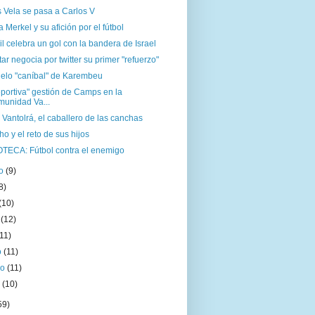
 Vela se pasa a Carlos V
 Merkel y su afición por el fútbol
il celebra un gol con la bandera de Israel
tar negocia por twitter su primer "refuerzo"
uelo "caníbal" de Karembeu
portiva" gestión de Camps en la
unidad Va...
 Vantolrá, el caballero de las canchas
o y el reto de sus hijos
OTECA: Fútbol contra el enemigo
to
(9)
8)
(10)
o
(12)
(11)
o
(11)
ro
(11)
o
(10)
59)