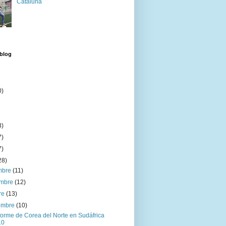
Cataluña
 blog
0)
3)
7)
7)
28)
embre
(11)
embre
(12)
re
(13)
iembre
(10)
forme de Corea del Norte en Sudáfrica
10