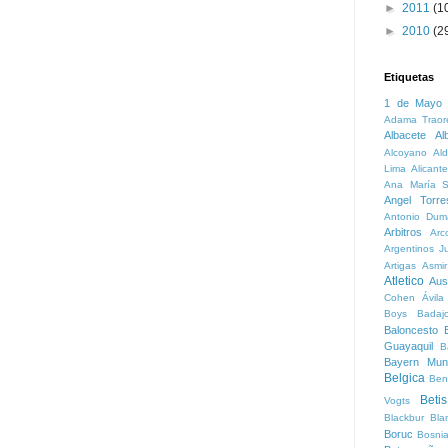
►
2011
(1
►
2010
(2
Etiquetas
1 de Mayo
Adama Traor
Albacete
Al
Alcoyano
Ald
Lima
Alicante
Ana María S
Angel Torre
Antonio Dum
Arbitros
Arc
Argentinos Ju
Artigas
Asmi
Atletico
Aust
Cohen
Ávila
Boys
Badaj
Baloncesto
B
Guayaquil
B
Bayern Mun
Belgica
Ben
Betis
Vogts
Blackbur
Bla
Boruc
Bosni