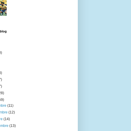
 blog
0)
3)
7)
7)
28)
59)
embre
(11)
embre
(12)
re
(14)
iembre
(13)