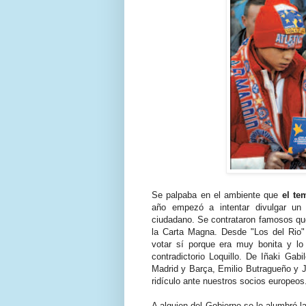
Se palpaba en el ambiente que
el te
año empezó a intentar divulgar un 
ciudadano. Se contrataron famosos que
la Carta Magna. Desde "Los del Rio"
votar sí porque era muy bonita y lo
contradictorio Loquillo. De Iñaki Gab
Madrid y Barça, Emilio Butragueño y J
ridículo ante nuestros socios europeos
A alguien del Gobierno se le alumbró l