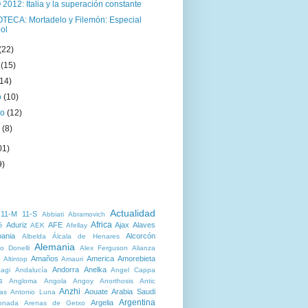
012: Italia y la superación constante
OTECA: Mortadelo y Filemón: Especial
bol
(22)
o
(15)
(14)
o
(10)
ro
(12)
o
(8)
01)
9)
Actualidad
11-M
11-S
Abbiati
Abramovich
Africa
Aduriz
AFE
Ajax
Alaves
é
AEK
Afellay
bania
Alcorcón
Albelda
Álcala de Henares
Alemania
o Donelli
Alex Ferguson
Alianza
Amaños
America
Amorebieta
Altintop
Amauri
Andorra
Anelka
agi
Andalucía
Angel Cappa
s
Angloma
Angola
Angoy
Anorthosis
Antic
Anzhi
Aouate
Arabia Saudi
as
Antonio Luna
Argentina
Argelia
onada
Arenas de Getxo