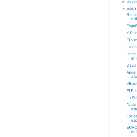
►
agos
▼
julio
(
Robbi
est
Españ
Y Dios
El su
La Con
Un mu
en 
David 
Ángel
a la
Vikash
El Rea
La Sel
David 
esta
Los e
esp
EURO 
de l