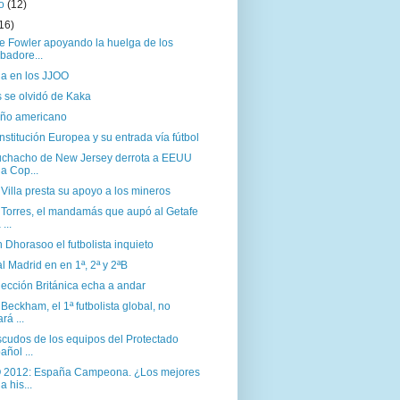
to
(12)
16)
e Fowler apoyando la huelga de los
ibadore...
a en los JJOO
 se olvidó de Kaka
eño americano
stitución Europea y su entrada vía fútbol
chacho de New Jersey derrota a EEUU
la Cop...
Villa presta su apoyo a los mineros
 Torres, el mandamás que aupó al Getafe
 ...
 Dhorasoo el futbolista inquieto
l Madrid en en 1ª, 2ª y 2ªB
ección Británica echa a andar
Beckham, el 1ª futbolista global, no
rá ...
scudos de los equipos del Protectado
añol ...
2012: España Campeona. ¿Los mejores
a his...