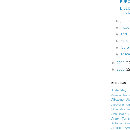
EURO 2
BIBLI
fút
►
junio
►
may
►
abril
►
marz
►
febre
►
ener
►
2011
(1
►
2010
(2
Etiquetas
1 de Mayo
Adama Traor
Albacete
Al
Alcoyano
Ald
Lima
Alicante
Ana María S
Angel Torre
Antonio Dum
Arbitros
Arc