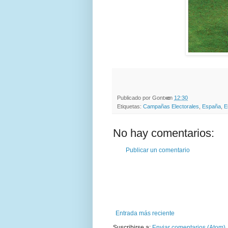
Publicado por
Gontxo
en
12:30
Etiquetas:
Campañas Electorales
,
España
,
E
No hay comentarios:
Publicar un comentario
Entrada más reciente
Suscribirse a:
Enviar comentarios (Atom)