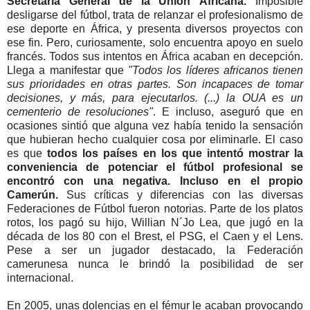
Secretaría General de la Unión Áfricana.
Imposible
desligarse del fútbol, trata de relanzar el profesionalismo de
ese deporte en África, y presenta diversos proyectos con
ese fin. Pero, curiosamente, solo encuentra apoyo en suelo
francés. Todos sus intentos en África acaban en decepción.
Llega a manifestar que
"Todos los líderes africanos tienen
sus prioridades en otras partes. Son incapaces de tomar
decisiones, y más, para ejecutarlos. (...) la OUA es un
cementerio de resoluciones"
. E incluso, aseguró que en
ocasiones sintió que alguna vez había tenido la sensación
que hubieran hecho cualquier cosa por eliminarle. El caso
es que
todos los países en los que intentó mostrar la
conveniencia de potenciar el fútbol profesional se
encontró con una negativa. Incluso en el propio
Camerún.
Sus críticas y diferencias con las diversas
Federaciones de Fútbol fueron notorias. Parte de los platos
rotos, los pagó su hijo, Willian N´Jo Lea, que jugó en la
década de los 80 con el Brest, el PSG, el Caen y el Lens.
Pese a ser un jugador destacado, la Federación
camerunesa nunca le brindó la posibilidad de ser
internacional.
En 2005, unas dolencias en el fémur le acaban provocando