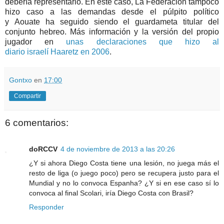
debería
representarlo
. En este caso, La Federación tampoco
hizo caso a las demandas desde el
púlpito
político
y
Aouate
ha seguido siendo el
guardameta
titular del
conjunto hebreo. Más
información
y la
versión
del propio
jugador en
unas declaraciones que hizo al
diario
israelí
Haaretz
en 2006
.
Gontxo
en
17:00
Compartir
6 comentarios:
doRCCV
4 de noviembre de 2013 a las 20:26
¿Y si ahora Diego Costa tiene una lesión, no juega más el
resto de liga (o juego poco) pero se recupera justo para el
Mundial y no lo convoca Espanha? ¿Y si en ese caso sí lo
convoca al final Scolari, iría Diego Costa con Brasil?
Responder