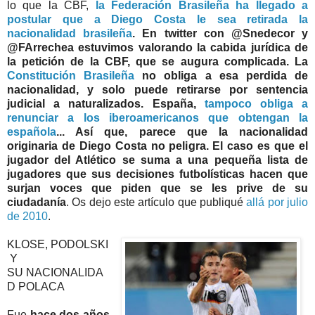
lo que la CBF,
la Federación Brasileña ha llegado a
postular que a Diego Costa le sea retirada la
nacionalidad brasileña
. En twitter con @Snedecor y
@FArrechea estuvimos valorando la cabida jurídica de
la petición de la CBF, que se augura complicada. La
Constitución Brasileña
no obliga a esa perdida de
nacionalidad, y solo puede retirarse por sentencia
judicial a naturalizados. España,
tampoco obliga a
renunciar a los iberoamericanos que obtengan la
española
... Así que, parece que la nacionalidad
originaria de Diego Costa no peligra. El caso es que el
jugador del Atlético se suma a una pequeña lista de
jugadores que sus decisiones futbolísticas hacen que
surjan voces que piden que se les prive de su
ciudadanía
. Os dejo este artículo que publiqué
allá por julio
de 2010
.
KLOSE,
PODOLSKI
Y
SU
NACIONALIDA
D
POLACA
Fue
hace dos años