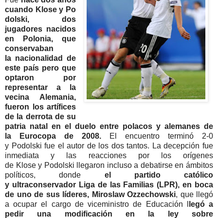
cuando
Klose
y
Po
dolski
, dos
jugadores nacidos
en Polonia, que
conservaban
la
nacionalidad
de
este país pero que
optaron por
representar a la
vecina Alemania,
fueron los artífices
de la derrota de su
patria natal en el duelo entre polacos y alemanes de
la
Eurocopa
de 2008.
El encuentro terminó 2-0
y
Podolski
fue el autor de los dos tantos. La decepción fue
inmediata y las reacciones por los orígenes
de
Klose
y
Podolski
llegaron incluso a debatirse en ámbitos
políticos, donde
el partido católico
y
ultraconservador
Liga de las Familias (
LPR
), en boca
de uno de sus líderes,
Miroslaw
Ozzechowski
, que llegó
a ocupar el cargo de
viceministro
de Educación l
legó a
pedir una
modificación
en la ley sobre