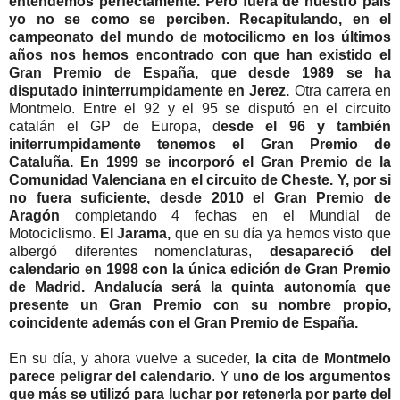
entendemos perfectamente. Pero fuera de nuestro país
yo no se como se perciben. Recapitulando, en el
campeonato del mundo de motocilicmo en los últimos
años nos hemos encontrado con que han existido el
Gran Premio de España, que desde 1989 se ha
disputado ininterrumpidamente en Jerez.
Otra carrera en
Montmelo. Entre el 92 y el 95 se disputó en el circuito
catalán el GP de Europa, d
esde el 96 y también
initerrumpidamente tenemos el Gran Premio de
Cataluña. En 1999 se incorporó el Gran Premio de la
Comunidad Valenciana en el circuito de Cheste. Y, por si
no fuera suficiente, desde 2010 el Gran Premio de
Aragón
completando 4 fechas en el Mundial de
Motociclismo.
El Jarama,
que en su día ya hemos visto que
albergó diferentes nomenclaturas,
desapareció del
calendario en 1998 con la única edición de Gran Premio
de Madrid. Andalucía será la quinta autonomía que
presente un Gran Premio con su nombre propio,
coincidente además con el Gran Premio de España.
En su día, y ahora vuelve a suceder,
la cita de Montmelo
parece peligrar del calendario
. Y u
no de los argumentos
que más se utilizó para luchar por retenerla por parte del