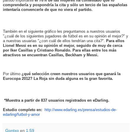
partido importante
el 70% de las mujeres ha contestado que lo
comprendería y pospondría la cita y sólo un tercio de las españolas
intentaría convencerle de que no viera el partido.
También en el siguiente gráfico les preguntamos a nuestros usuarios
"¿cuál de los siguientes jugadores de fútbol es en su opinión el mejor?" y
a nuestras usuarias "¿con cuál de ellos tendrían una cita?".
Para ellos
Lionel Messi es en su opinión el mejor, seguido de muy de cerca
por Iker Casillas y Cristiano Ronaldo. Para ellas entre los más
atractivos se encuentran Casillas, Beckham y Messi.
Por último
¿qué selección creen nuestros usuarios que ganará la
Eurocopa 2012? La Roja sin duda alguna es la gran favorita.
*Muestra a partir de 837 usuarios registrados en eDarling.
Estudio completo en:
http://www.edarling.es/prensa/
estudios-de-
edarling/futbol-y-
amor
Gontxo
en
1:59